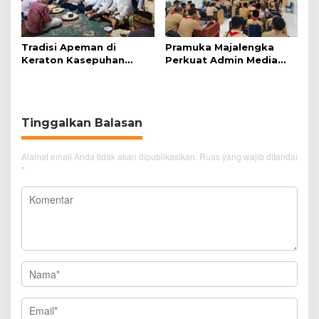
Tradisi Apeman di
Pramuka Majalengka
Keraton Kasepuhan
Perkuat Admin Media
Cirebon Wujud Syukur
dan Kehumasan di Era
dan Doa
Digital
Tinggalkan Balasan
Alamat email Anda tidak akan dipublikasikan.
Ruas yang wajib ditandai
*