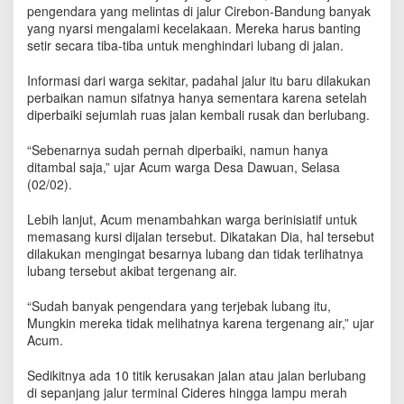
d
pengendara yang melintas di jalur Cirebon-Bandung banyak
i
yang nyarsi mengalami kecelakaan. Mereka harus banting
p
setir secara tiba-tiba untuk menghindari lubang di jalan.
a
t
Informasi dari warga sekitar, padahal jalur itu baru dilakukan
e
perbaikan namun sifatnya hanya sementara karena setelah
n
diperbaiki sejumlah ruas jalan kembali rusak dan berlubang.
M
a
“Sebenarnya sudah pernah diperbaiki, namun hanya
j
ditambal saja,” ujar Acum warga Desa Dawuan, Selasa
e
(02/02).
l
a
Lebih lanjut, Acum menambahkan warga berinisiatif untuk
n
g
memasang kursi dijalan tersebut. Dikatakan Dia, hal tersebut
k
dilakukan mengingat besarnya lubang dan tidak terlihatnya
a
lubang tersebut akibat tergenang air.
R
u
“Sudah banyak pengendara yang terjebak lubang itu,
s
Mungkin mereka tidak melihatnya karena tergenang air,” ujar
a
Acum.
k
P
Sedikitnya ada 10 titik kerusakan jalan atau jalan berlubang
a
di sepanjang jalur terminal Cideres hingga lampu merah
r