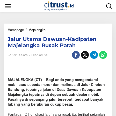
L
e
w
a
t
i
Homepage
/
Majalengka
J
k
a
e
Jalur Utama Dawuan-Kadipaten
l
k
u
o
Majelangka Rusak Parah
r
n
U
t
Citrust
Selasa, 2 Februari 2016
t
e
a
n
m
a
D
MAJALENGKA (CT) – Bagi anda yang mengendarai
a
mobil atau sepeda motor dan melintas di Jalur Cirebon-
w
Bandung, tepatnya jalan di Desa Dawuan Kabupaten
u
Majalengka tepatnya di depan sebuah dealer mobil.
a
Pasalnya di sepanjang jalur tersebut, terdapat banyak
n
lubang yang berukuran cukup besar.
-
K
a
Pantauan CT di lokasi jalur yang rusak itu, terlihat sejumlah