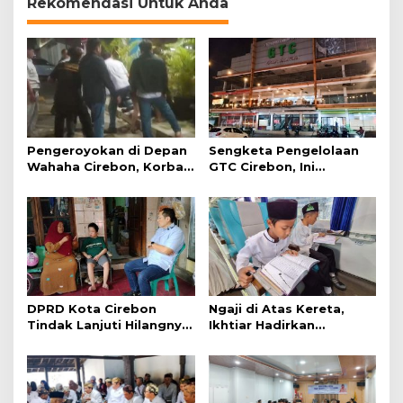
Rekomendasi Untuk Anda
Pengeroyokan di Depan
Sengketa Pengelolaan
Wahaha Cirebon, Korban
GTC Cirebon, Ini
Tunggu Kejelasan dari
Penjelasan Frans
Polisi
Simanjuntak
DPRD Kota Cirebon
Ngaji di Atas Kereta,
Tindak Lanjuti Hilangnya
Ikhtiar Hadirkan
Data Adminduk Warga
Perjalanan Aman dan
Disabilitas
Nyaman