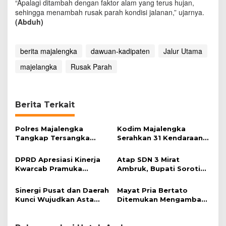
“Apalagi ditambah dengan faktor alam yang terus hujan,
sehingga menambah rusak parah kondisi jalanan,” ujarnya.
(Abduh)
berita majalengka
dawuan-kadipaten
Jalur Utama
majelangka
Rusak Parah
Berita Terkait
Polres Majalengka
Kodim Majalengka
Tangkap Tersangka
Serahkan 31 Kendaraan
Kekerasan Seksual
Operasional untuk
terhadap Anak
Koperasi Desa Merah
DPRD Apresiasi Kinerja
Atap SDN 3 Mirat
Putih
Kwarcab Pramuka
Ambruk, Bupati Soroti
Majalengka
Kualitas Konstruksi
Sinergi Pusat dan Daerah
Mayat Pria Bertato
Kunci Wujudkan Asta
Ditemukan Mengambang
Cita
di Sungai Cibuaya