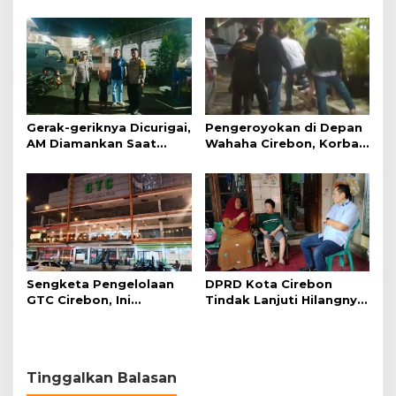
Kamling
Malam
Gerak-geriknya Dicurigai,
Pengeroyokan di Depan
AM Diamankan Saat
Wahaha Cirebon, Korban
Mengambil Kunci Motor
Tunggu Kejelasan dari
Polisi
Sengketa Pengelolaan
DPRD Kota Cirebon
GTC Cirebon, Ini
Tindak Lanjuti Hilangnya
Penjelasan Frans
Data Adminduk Warga
Simanjuntak
Disabilitas
Tinggalkan Balasan