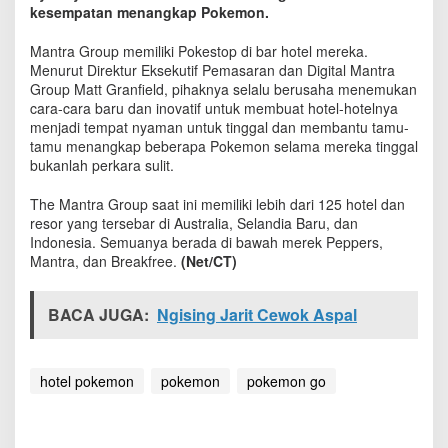
m
kesempatan menangkap Pokemon.
a
d
Mantra Group memiliki Pokestop di bar hotel mereka.
i
Menurut Direktur Eksekutif Pemasaran dan Digital Mantra
D
Group Matt Granfield, pihaknya selalu berusaha menemukan
u
cara-cara baru dan inovatif untuk membuat hotel-hotelnya
n
menjadi tempat nyaman untuk tinggal dan membantu tamu-
i
tamu menangkap beberapa Pokemon selama mereka tinggal
a
bukanlah perkara sulit.
D
i
The Mantra Group saat ini memiliki lebih dari 125 hotel dan
l
resor yang tersebar di Australia, Selandia Baru, dan
u
Indonesia. Semuanya berada di bawah merek Peppers,
n
Mantra, dan Breakfree.
c
(Net/CT)
u
r
BACA JUGA:
Ngising Jarit Cewok Aspal
k
a
n
hotel pokemon
pokemon
pokemon go