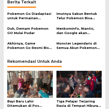
Berita Terkait
Pokemon Go Diadaptasi
Imutnya Sabun Bentuk
untuk Permainan
Telur Pokemon Bisa
Berburu Buku
Tetaskan Monster
Duh, Demam Pokemon
Menkominfo, Niantic,
GO Mulai Pudar
dan Google akan
Bertemu Bahas
Pokemon Go
Akhirnya, Game
Monster Legendaris di
Pokemon Go Resmi Bisa
Semua Akun Pokemon
Diunduh di Indonesia
GO Akan Dihapus
Rekomendasi Untuk Anda
Bayi Baru Lahir
Tiga Pelajar Terjaring
Ditemukan di Pos
Razia di Tempat Hiburan