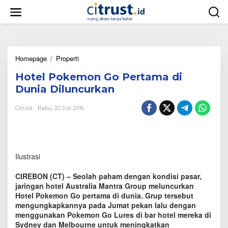
L
e
w
a
t
i
Homepage
/
Properti
H
k
o
e
Hotel Pokemon Go Pertama di
t
k
e
o
Dunia Diluncurkan
l
n
P
t
Citrust
Rabu, 20 Juli 2016
o
e
k
n
e
m
o
Ilustrasi
n
G
CIREBON (CT) – Seolah paham dengan kondisi pasar,
o
jaringan hotel Australia Mantra Group meluncurkan
P
Hotel Pokemon Go pertama di dunia. Grup tersebut
e
mengungkapkannya pada Jumat pekan lalu dengan
r
t
menggunakan Pokemon Go Lures di bar hotel mereka di
a
Sydney dan Melbourne untuk meningkatkan