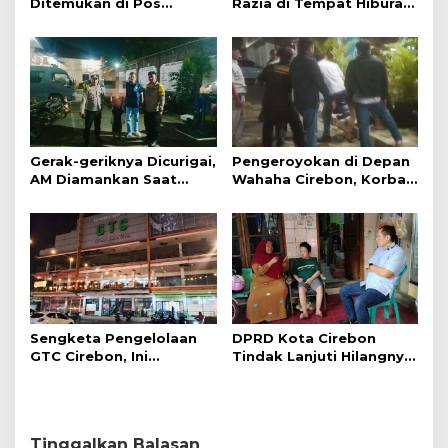
Ditemukan di Pos
Razia di Tempat Hiburan
Kamling
Malam
Gerak-geriknya Dicurigai,
Pengeroyokan di Depan
AM Diamankan Saat
Wahaha Cirebon, Korban
Mengambil Kunci Motor
Tunggu Kejelasan dari
Polisi
Sengketa Pengelolaan
DPRD Kota Cirebon
GTC Cirebon, Ini
Tindak Lanjuti Hilangnya
Penjelasan Frans
Data Adminduk Warga
Simanjuntak
Disabilitas
Tinggalkan Balasan