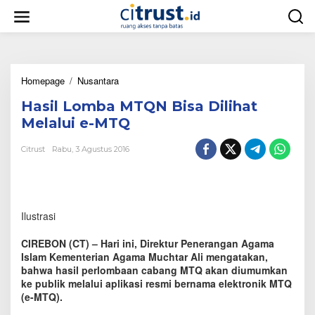
L
e
w
a
t
i
Homepage
/
Nusantara
H
k
a
e
Hasil Lomba MTQN Bisa Dilihat
s
k
i
o
Melalui e-MTQ
l
n
L
t
Citrust
Rabu, 3 Agustus 2016
o
e
m
n
b
a
M
Ilustrasi
T
Q
CIREBON (CT) – Hari ini, Direktur Penerangan Agama
N
Islam Kementerian Agama Muchtar Ali mengatakan,
B
bahwa hasil perlombaan cabang MTQ akan diumumkan
i
ke publik melalui aplikasi resmi bernama elektronik MTQ
s
a
(e-MTQ).
D