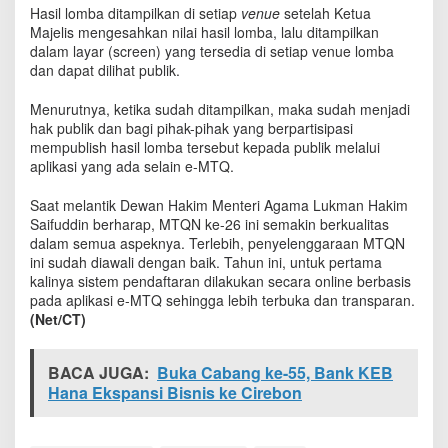
i
Hasil lomba ditampilkan di setiap
venue
setelah Ketua
l
Majelis mengesahkan nilai hasil lomba, lalu ditampilkan
i
dalam layar (screen) yang tersedia di setiap venue lomba
h
dan dapat dilihat publik.
a
t
Menurutnya, ketika sudah ditampilkan, maka sudah menjadi
M
hak publik dan bagi pihak-pihak yang berpartisipasi
e
mempublish hasil lomba tersebut kepada publik melalui
l
aplikasi yang ada selain e-MTQ.
a
l
Saat melantik Dewan Hakim Menteri Agama Lukman Hakim
u
Saifuddin berharap, MTQN ke-26 ini semakin berkualitas
i
dalam semua aspeknya. Terlebih, penyelenggaraan MTQN
e
-
ini sudah diawali dengan baik. Tahun ini, untuk pertama
M
kalinya sistem pendaftaran dilakukan secara online berbasis
T
pada aplikasi e-MTQ sehingga lebih terbuka dan transparan.
Q
(Net/CT)
BACA JUGA:
Buka Cabang ke-55, Bank KEB
Hana Ekspansi Bisnis ke Cirebon