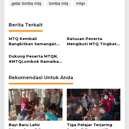
gelar lomba mtq
lomba mtq
mtqn
Berita Terkait
MTQ Kembali
Ratusan Peserta
Bangkitkan Semangat
Mengikuti MTQ Tingkat
Warga Cirebon
Kelurahan Pekiringan
Dukung Peserta MTQN,
#MTQLombok Ramaikan
Twitter
Rekomendasi Untuk Anda
Bayi Baru Lahir
Tiga Pelajar Terjaring