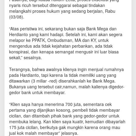
R
nyaris ricuh tersebut ditenggarai sebagai tindakan
i
melangkahi proses hukum yang sedang berjalan, Rabu
c
(03/08).
u
h
“Atas peristiwa ini, sekarang bukan saja Bank Mega dan
,
Herdianto yang kami hadapi. Setelah ini, kami akan segera
K
melapor ke PPATK, Ombudsman, MA dan KY, untuk
u
mengendus ada tidak kejahatan perbankan, ada tidak
a
konspirasi, dan kenapa semangat mengusir ini luar biasa
s
sekali,” sesalnya.
a
H
u
Terangnya, bahwa awalnya klienya ingin menjual rumahnya
k
pada Hardianto, tapi karena Ia tidak memiliki uang yang
u
ditawarkan (3 miliar -red) diserahkanlah ke Bank Mega.
m
Bukanya uang tersebut cair,namun, malah kalienya digedor-
N
gedor bank untuk membayar.
i
l
“Klien saya hanya menerima 700 juta, sementara cek
a
pertama yang dijanjikan kosong, pembeli tidak membayar
i
cicilan, dan ditambah pihak bank yang gedor-gedor untuk
K
membuka lelang. Kan klien saya kuatir, kemudian dibayarlah
l
175 juta cicilan, berikutya gak mungkin karena orang mau
i
jual kok malah membayar” jelasnya.
e