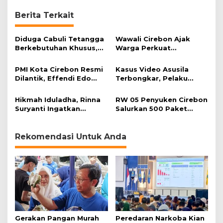
a
Berita Terkait
n
Diduga Cabuli Tetangga
Wawali Cirebon Ajak
Berkebutuhan Khusus,
Warga Perkuat
HDA Diamankan Polisi
Keimanan pada
Momentum Harjad ke-
PMI Kota Cirebon Resmi
Kasus Video Asusila
599
Dilantik, Effendi Edo
Terbongkar, Pelaku
Soroti Kesiapsiagaan
Ditangkap Usai Cari
Bencana
Korban Baru
Hikmah Iduladha, Rinna
RW 05 Penyuken Cirebon
Suryanti Ingatkan
Salurkan 500 Paket
Pentingnya Empati dan
Daging Kurban
Gotong Royong
Rekomendasi Untuk Anda
Gerakan Pangan Murah
Peredaran Narkoba Kian