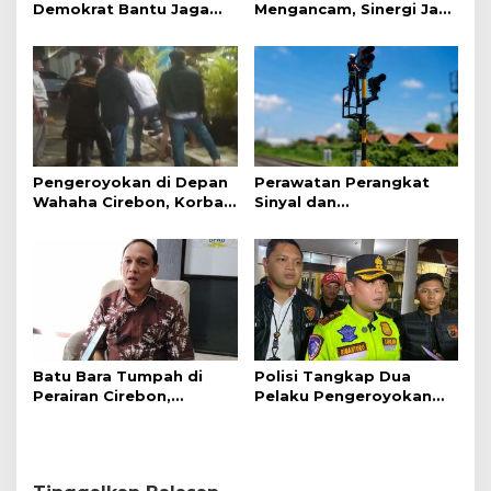
Demokrat Bantu Jaga
Mengancam, Sinergi Jadi
Daya Beli Masyarakat
Kunci Pencegahan
Pengeroyokan di Depan
Perawatan Perangkat
Wahaha Cirebon, Korban
Sinyal dan
Tunggu Kejelasan dari
Telekomunikasi Dukung
Polisi
Perjalanan Kereta Api
Batu Bara Tumpah di
Polisi Tangkap Dua
Perairan Cirebon,
Pelaku Pengeroyokan
Ancaman bagi Kerang
Pengunjung GTC Cirebon
Hijau