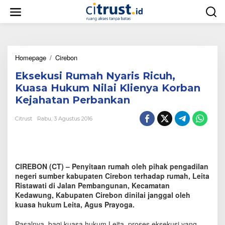
L
e
w
a
t
i
Homepage
/
Cirebon
E
k
k
e
Eksekusi Rumah Nyaris Ricuh,
s
k
e
o
Kuasa Hukum Nilai Klienya Korban
k
n
Kejahatan Perbankan
u
t
s
e
Citrust
Rabu, 3 Agustus 2016
i
n
R
u
m
a
CIREBON (CT) – Penyitaan rumah oleh pihak pengadilan
h
N
negeri sumber kabupaten Cirebon terhadap rumah, Leita
y
Ristawati di Jalan Pembangunan, Kecamatan
a
Kedawung, Kabupaten Cirebon dinilai janggal oleh
r
kuasa hukum Leita, Agus Prayoga.
i
s
Pasalnya, bagi kuasa hukum Leita, proses eksekusi yang