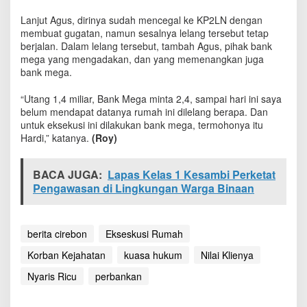
n
Lanjut Agus, dirinya sudah mencegal ke KP2LN dengan
y
a
membuat gugatan, namun sesalnya lelang tersebut tetap
K
berjalan. Dalam lelang tersebut, tambah Agus, pihak bank
o
mega yang mengadakan, dan yang memenangkan juga
r
bank mega.
b
a
“Utang 1,4 miliar, Bank Mega minta 2,4, sampai hari ini saya
n
belum mendapat datanya rumah ini dilelang berapa. Dan
K
untuk eksekusi ini dilakukan bank mega, termohonya itu
e
Hardi,” katanya.
(Roy)
j
a
h
BACA JUGA:
Lapas Kelas 1 Kesambi Perketat
a
Pengawasan di Lingkungan Warga Binaan
t
a
n
P
berita cirebon
Ekseskusi Rumah
e
r
Korban Kejahatan
kuasa hukum
Nilai Klienya
b
Nyaris Ricu
perbankan
a
n
k