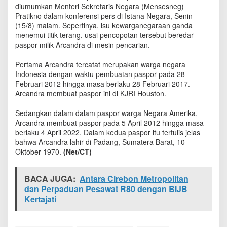
l
diumumkan Menteri Sekretaris Negara (Mensesneg)
i
Pratikno dalam konferensi pers di Istana Negara, Senin
k
(15/8) malam. Sepertinya, isu kewarganegaraan ganda
A
menemui titik terang, usai pencopotan tersebut beredar
r
paspor milik Arcandra di mesin pencarian.
c
a
Pertama Arcandra tercatat merupakan warga negara
n
Indonesia dengan waktu pembuatan paspor pada 28
d
Februari 2012 hingga masa berlaku 28 Februari 2017.
r
Arcandra membuat paspor ini di KJRI Houston.
a
B
Sedangkan dalam dalam paspor warga Negara Amerika,
e
Arcandra membuat paspor pada 5 April 2012 hingga masa
r
berlaku 4 April 2022. Dalam kedua paspor itu tertulis jelas
e
d
bahwa Arcandra lahir di Padang, Sumatera Barat, 10
a
Oktober 1970.
(Net/CT)
r
d
BACA JUGA:
i
Antara Cirebon Metropolitan
I
dan Perpaduan Pesawat R80 dengan BIJB
n
Kertajati
t
e
r