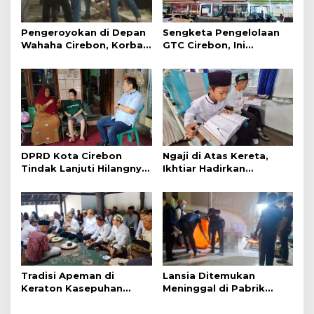
Pengeroyokan di Depan
Sengketa Pengelolaan
Wahaha Cirebon, Korban
GTC Cirebon, Ini
Tunggu Kejelasan dari
Penjelasan Frans
Polisi
Simanjuntak
DPRD Kota Cirebon
Ngaji di Atas Kereta,
Tindak Lanjuti Hilangnya
Ikhtiar Hadirkan
Data Adminduk Warga
Perjalanan Aman dan
Disabilitas
Nyaman
Tradisi Apeman di
Lansia Ditemukan
Keraton Kasepuhan
Meninggal di Pabrik
Cirebon Wujud Syukur
Spitenk, Diduga Akibat
dan Doa
Sakit