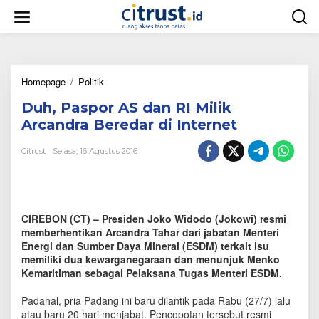
L
e
w
a
t
i
Homepage
/
Politik
D
k
u
e
Duh, Paspor AS dan RI Milik
h
k
,
o
Arcandra Beredar di Internet
P
n
a
t
Citrust
Selasa, 16 Agustus 2016
s
e
p
n
o
r
A
CIREBON (CT) – Presiden Joko Widodo (Jokowi) resmi
S
memberhentikan Arcandra Tahar dari jabatan Menteri
d
Energi dan Sumber Daya Mineral (ESDM) terkait isu
a
memiliki dua kewarganegaraan dan menunjuk Menko
n
Kemaritiman sebagai Pelaksana Tugas Menteri ESDM.
R
I
M
Padahal, pria Padang ini baru dilantik pada Rabu (27/7) lalu
i
atau baru 20 hari menjabat. Pencopotan tersebut resmi