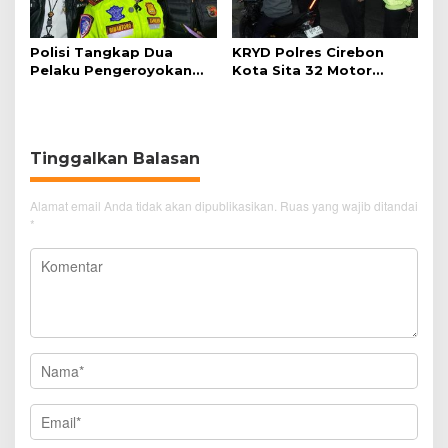
Polisi Tangkap Dua
KRYD Polres Cirebon
Pelaku Pengeroyokan
Kota Sita 32 Motor
Pengunjung GTC Cirebon
Knalpot Brong
Tinggalkan Balasan
Alamat email Anda tidak akan dipublikasikan.
Ruas yang wajib ditandai
*