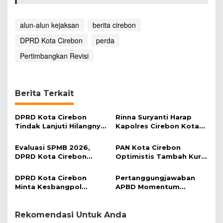
a
l
u
alun-alun kejaksan
berita cirebon
n
DPRD Kota Cirebon
perda
K
e
Pertimbangkan Revisi
j
a
k
s
Berita Terkait
a
n
DPRD Kota Cirebon
Rinna Suryanti Harap
Tindak Lanjuti Hilangnya
Kapolres Cirebon Kota
Data Adminduk Warga
Berantas Kejahatan
Disabilitas
Jalanan
Evaluasi SPMB 2026,
PAN Kota Cirebon
DPRD Kota Cirebon
Optimistis Tambah Kursi
Minta Biaya Sekolah
pada Pemilu 2029
Transparan
DPRD Kota Cirebon
Pertanggungjawaban
Minta Kesbangpol
APBD Momentum
Deteksi Dini Kerawanan
Evaluasi Tingkatkan
Sosial
Kualitas Pelayanan
Publik
Rekomendasi Untuk Anda