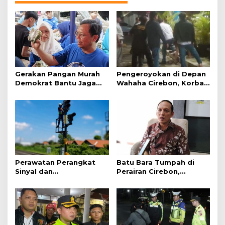
Gerakan Pangan Murah
Pengeroyokan di Depan
Demokrat Bantu Jaga
Wahaha Cirebon, Korban
Daya Beli Masyarakat
Tunggu Kejelasan dari
Polisi
Perawatan Perangkat
Batu Bara Tumpah di
Sinyal dan
Perairan Cirebon,
Telekomunikasi Dukung
Ancaman bagi Kerang
Perjalanan Kereta Api
Hijau