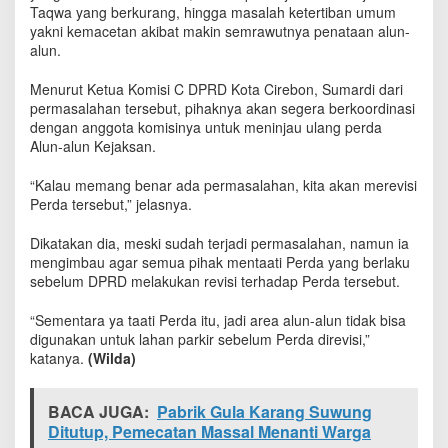
i
Taqwa yang berkurang, hingga masalah ketertiban umum
m
yakni kemacetan akibat makin semrawutnya penataan alun-
b
alun.
a
n
Menurut Ketua Komisi C DPRD Kota Cirebon, Sumardi dari
g
permasalahan tersebut, pihaknya akan segera berkoordinasi
k
dengan anggota komisinya untuk meninjau ulang perda
a
Alun-alun Kejaksan.
n
R
“Kalau memang benar ada permasalahan, kita akan merevisi
e
Perda tersebut,” jelasnya.
v
i
Dikatakan dia, meski sudah terjadi permasalahan, namun ia
s
i
mengimbau agar semua pihak mentaati Perda yang berlaku
P
sebelum DPRD melakukan revisi terhadap Perda tersebut.
e
r
“Sementara ya taati Perda itu, jadi area alun-alun tidak bisa
d
digunakan untuk lahan parkir sebelum Perda direvisi,”
a
katanya.
(Wilda)
A
l
u
BACA JUGA:
Pabrik Gula Karang Suwung
n
Ditutup, Pemecatan Massal Menanti Warga
-