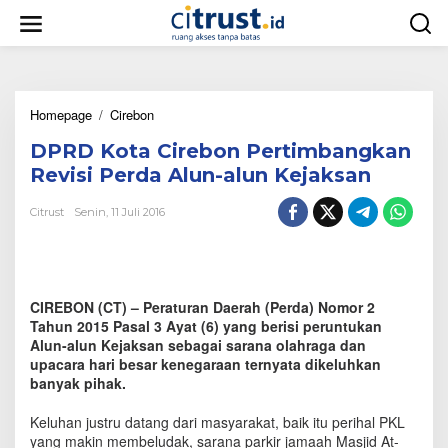
L
e
w
a
t
i
Homepage
/
Cirebon
D
k
P
e
DPRD Kota Cirebon Pertimbangkan
R
k
D
o
Revisi Perda Alun-alun Kejaksan
K
n
o
t
Citrust
Senin, 11 Juli 2016
t
e
a
n
C
i
r
CIREBON (CT) – Peraturan Daerah (Perda) Nomor 2
e
Tahun 2015 Pasal 3 Ayat (6) yang berisi peruntukan
b
Alun-alun Kejaksan sebagai sarana olahraga dan
o
upacara hari besar kenegaraan ternyata dikeluhkan
n
banyak pihak.
P
e
r
Keluhan justru datang dari masyarakat, baik itu perihal PKL
t
yang makin membeludak, sarana parkir jamaah Masjid At-