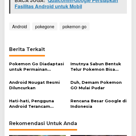
BACA JUGA:
Qualcomm-Google Persiapkan
Fasilitas Android untuk Mobil
Android
pokegone
pokemon go
Berita Terkait
Pokemon Go Diadaptasi
Imutnya Sabun Bentuk
untuk Permainan
Telur Pokemon Bisa
Berburu Buku
Tetaskan Monster
Android Nougat Resmi
Duh, Demam Pokemon
Diluncurkan
GO Mulai Pudar
Hati-hati, Pengguna
Rencana Besar Google di
Android Terancam
Indonesia
Dimata-matai
Rekomendasi Untuk Anda