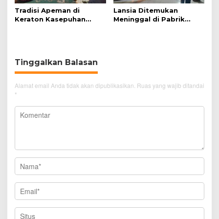
Tradisi Apeman di
Lansia Ditemukan
Keraton Kasepuhan
Meninggal di Pabrik
Cirebon Wujud Syukur
Spitenk, Diduga Akibat
dan Doa
Sakit
Tinggalkan Balasan
Alamat email Anda tidak akan dipublikasikan.
Ruas yang wajib ditandai
*