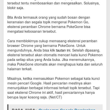
o
tersebut tentu membosankan dan mengesalkan. Solusinya,
?
blokir saja.
H
a
Bila Anda termasuk orang yang sudah bosan dengan
p
keramaian dan segala topik mengenai Pokemon Go,
u
ekstensi peramban Chrome bernama PokeGone bisa
s
mengatasi kebosanan tersebut.
S
a
Cara memblokirnya cukup memasang ekstensi peramban
j
browser Chrome yang bernama PokeGone. Untuk
a
mengunduhnya, Anda bisa klik
tautan ini
. Setelah dipasang,
P
ekstensi tersebut akan otomatis mencari kata kunci Pokemon
a
pada setiap situs yang Anda buka. Jika menemukannya,
k
maka PokeGone otomatis akan menghapus kata dan seluruh
a
i
halaman terkait.
P
o
Misalnya, ketika memasukkan Pokemon sebagai kata kunci
k
mesin pencari Google. Hasil pencarian mestinya akan
e
menunjukkan berbagai informasi terkait topik tersebut. Tapi
G
saat ekstensi Chrome ini aktif, hasil pencariannya hanya
o
berupa layar kosong saja. (Net/CT)
n
e