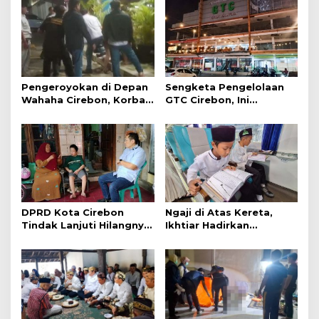
Pengeroyokan di Depan
Sengketa Pengelolaan
Wahaha Cirebon, Korban
GTC Cirebon, Ini
Tunggu Kejelasan dari
Penjelasan Frans
Polisi
Simanjuntak
DPRD Kota Cirebon
Ngaji di Atas Kereta,
Tindak Lanjuti Hilangnya
Ikhtiar Hadirkan
Data Adminduk Warga
Perjalanan Aman dan
Disabilitas
Nyaman