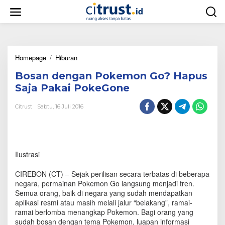
L
e
w
a
t
i
Homepage
/
Hiburan
B
k
o
e
Bosan dengan Pokemon Go? Hapus
s
k
a
o
Saja Pakai PokeGone
n
n
d
t
Citrust
Sabtu, 16 Juli 2016
e
e
n
n
g
a
n
Ilustrasi
P
o
CIREBON (CT) – Sejak perilisan secara terbatas di beberapa
k
negara, permainan Pokemon Go langsung menjadi tren.
e
Semua orang, baik di negara yang sudah mendapatkan
m
aplikasi resmi atau masih melali jalur “belakang”, ramai-
o
n
ramai berlomba menangkap Pokemon. Bagi orang yang
G
sudah bosan dengan tema Pokemon, luapan informasi