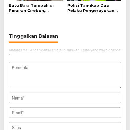
Batu Bara Tumpah di
Polisi Tangkap Dua
Perairan Cirebon,
Pelaku Pengeroyokan
Ancaman bagi Kerang
Pengunjung GTC Cirebon
Hijau
Tinggalkan Balasan
Alamat email Anda tidak akan dipublikasikan.
Ruas yang wajib ditandai
*