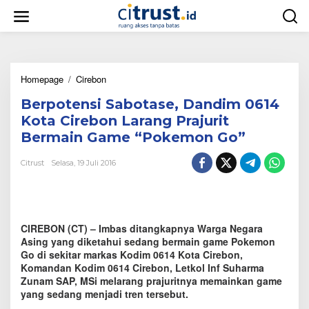
L
e
w
a
t
i
Homepage
/
Cirebon
B
k
e
e
Berpotensi Sabotase, Dandim 0614
r
k
p
o
Kota Cirebon Larang Prajurit
o
n
Bermain Game “Pokemon Go”
t
t
e
e
Citrust
Selasa, 19 Juli 2016
n
n
s
i
S
a
CIREBON (CT) – Imbas ditangkapnya Warga Negara
b
o
Asing yang diketahui sedang bermain game Pokemon
t
Go di sekitar markas Kodim 0614 Kota Cirebon,
a
Komandan Kodim 0614 Cirebon, Letkol Inf Suharma
s
Zunam SAP, MSi melarang prajuritnya memainkan game
e
yang sedang menjadi tren tersebut.
,