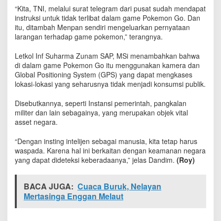
D
“Kita, TNI, melalui surat telegram dari pusat sudah mendapat
a
instruksi untuk tidak terlibat dalam game Pokemon Go. Dan
n
itu, ditambah Menpan sendiri mengeluarkan pernyataan
d
larangan terhadap game pokemon,” terangnya.
i
m
Letkol Inf Suharma Zunam SAP, MSi menambahkan bahwa
0
di dalam game Pokemon Go itu menggunakan kamera dan
6
Global Positioning System (GPS) yang dapat mengkases
1
lokasi-lokasi yang seharusnya tidak menjadi konsumsi publik.
4
K
o
Disebutkannya, seperti Instansi pemerintah, pangkalan
t
militer dan lain sebagainya, yang merupakan objek vital
a
asset negara.
C
i
“Dengan insting intelijen sebagai manusia, kita tetap harus
r
waspada. Karena hal ini berkaitan dengan keamanan negara
e
yang dapat dideteksi keberadaanya,” jelas Dandim.
(Roy)
b
o
n
BACA JUGA:
Cuaca Buruk, Nelayan
L
Mertasinga Enggan Melaut
a
r
a