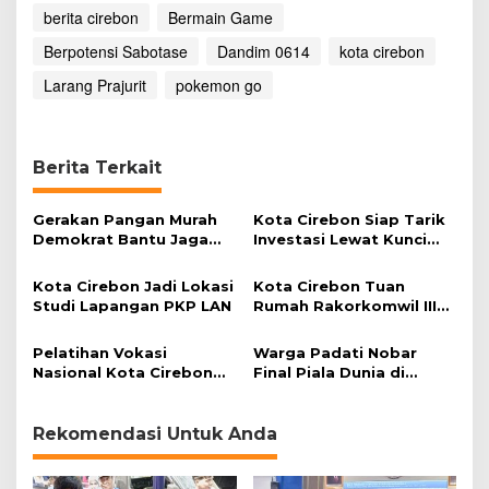
n
berita cirebon
Bermain Game
g
Berpotensi Sabotase
P
Dandim 0614
kota cirebon
r
Larang Prajurit
pokemon go
a
j
u
r
Berita Terkait
i
t
B
Gerakan Pangan Murah
Kota Cirebon Siap Tarik
e
Demokrat Bantu Jaga
Investasi Lewat Kunci
r
Daya Beli Masyarakat
Bersama Summit 2026
m
a
Kota Cirebon Jadi Lokasi
Kota Cirebon Tuan
i
Studi Lapangan PKP LAN
Rumah Rakorkomwil III
n
APEKSI 2027
G
Pelatihan Vokasi
Warga Padati Nobar
a
Nasional Kota Cirebon
Final Piala Dunia di
m
Cetak SDM Unggul
Lapangan Kebumen
e
Hadapi Dunia Kerja
"
Rekomendasi Untuk Anda
P
o
k