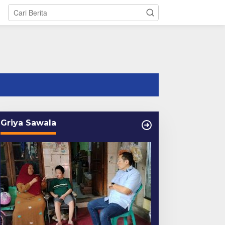
tutup
Griya Sawala