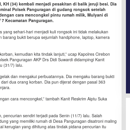
 KH (34) kembali menjadi pesakitan di balik jeruji besi. Dia
iminal Polsek Panguragan di gudang rongsok setelah
dengan cara mencongkel pintu rumah milik, Mulyani di
W 7 Kecamatan Panguragan.
s yang sehari-hari menjadi kuli rongsok ini tidak melakukan
 barang bukti berupa sejumlah handphone, laptop, kamera
korban, kemudian kita tindak lanjuti,” ucap Kapolres Cirebon
lsek Panguragan AKP Drs Didi Suwardi didampingi Kanit
 (31/7) lalu.
ngelak dan mengakui perbuatannya. Dia mengaku barang bukti
 dari dua orang korban. Dia pun dijerat dengan pasal 363
jara.
ngan cara mencongkel,” tambah Kanit Reskrim Aiptu Suka
 pencurian sendiri terjadi pada Senin (11/7) lalu. Salah
dung yang memiliki rumah di Desa Panguragan disatroni maling
 kerugian yang dihitung atas tindak pidana pencurian itu