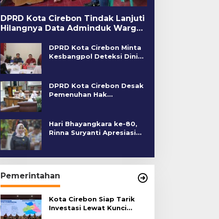
DPRD Kota Cirebon Tindak Lanjuti
Hilangnya Data Adminduk Warga
Disabilitas
DPRD Kota Cirebon Minta
Kesbangpol Deteksi Dini
Kerawanan Sosial
DPRD Kota Cirebon Desak
Pemenuhan Hak
Penyandang Disabilitas
Hari Bhayangkara ke-80,
Rinna Suryanti Apresiasi
Kinerja Polres Cirebon
Kota
Pemerintahan
Kota Cirebon Siap Tarik
Investasi Lewat Kunci
Bersama Summit 2026