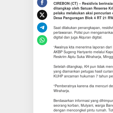
CIREBON (CT) – Residivis berinsial,
r
ditangkap oleh Satuan Reserse Kr
i
L
pelaku melakukan aksi pencurian 
a
Desa Panguragan Blok 4 RT 21 R
g
i
Saat dilakukan penangkapan, residivi
S
perlawanan. Polisi pun mengamankan
e
digital dan juga Alquran digital.
o
r
“Awalnya kita menerima laporan dari 
a
AKBP Sugeng Hariyanto melalui Kapo
n
Reskrim Aiptu Suka Wiraharja, Minggu
g
R
Setelah ditangkap, KH pun tidak me
e
yang diamankan petugas hasil curian
s
KUHP ancaman hukuman 7 tahun pen
i
d
i
“Pemberatnya karena dia mencuri de
v
Wiraharja.
i
s
Berdasarkan informasi yang dihimpun,
D
seorang korban, Mulyani, warga Ban
i
dengan mencongkel pintu rumah. Total
b