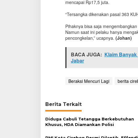
mencapai Rp17,5 juta.
e
k
“Tersangka dikenakan pasal 363 KUH
u
k
Pihaknya bisa saja mengembangkan t
P
Namun saat ini pelaku hanya mengaku 
o
pencongkelan,” ucapnya.
(Johan)
l
i
s
BACA JUGA:
Klaim Banyak 
i
Jabar
Beraksi Mencuri Lagi
berita cir
Berita Terkait
Diduga Cabuli Tetangga Berkebutuhan
Khusus, HDA Diamankan Polisi
PMI Kota Cirebon Resmi Dilantik, Effend