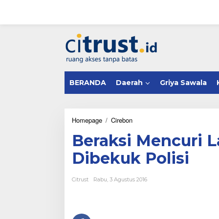
L
e
w
a
tutup
t
i
k
e
k
BERANDA
Daerah
Griya Sawala
o
n
t
e
n
Homepage
/
Cirebon
B
e
Beraksi Mencuri L
r
a
Dibekuk Polisi
k
s
i
Citrust
Rabu, 3 Agustus 2016
M
e
n
c
u