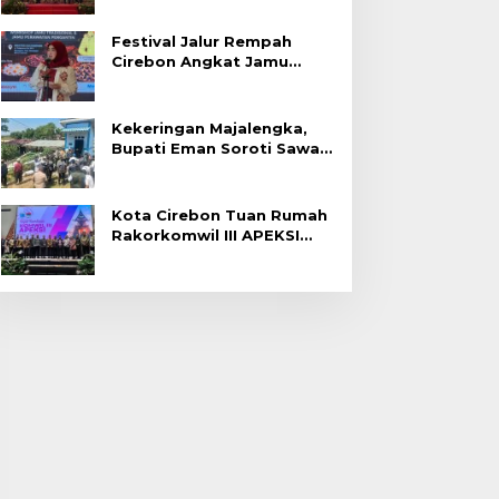
Festival Jalur Rempah
Cirebon Angkat Jamu
Tradisional
Kekeringan Majalengka,
Bupati Eman Soroti Sawah
Gagal Panen di Jatitujuh
Kota Cirebon Tuan Rumah
Rakorkomwil III APEKSI
2027