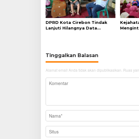
DPRD Kota Cirebon Tindak
Kejahat
Lanjuti Hilangnya Data
Mengint
Adminduk Warga Disabilitas
Diminta
Tinggalkan Balasan
Alamat email Anda tidak akan dipublikasikan.
Ruas yan