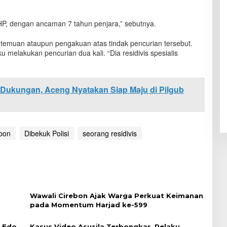
P, dengan ancaman 7 tahun penjara,” sebutnya.
emuan ataupun pengakuan atas tindak pencurian tersebut.
melakukan pencurian dua kali. “Dia residivis spesialis
Dukungan, Aceng Nyatakan Siap Maju di Pilgub
ebon
Dibekuk Polisi
seorang residivis
Wawali Cirebon Ajak Warga Perkuat Keimanan
pada Momentum Harjad ke-599
i Edo
Kasus Video Asusila Terbongkar, Pelaku