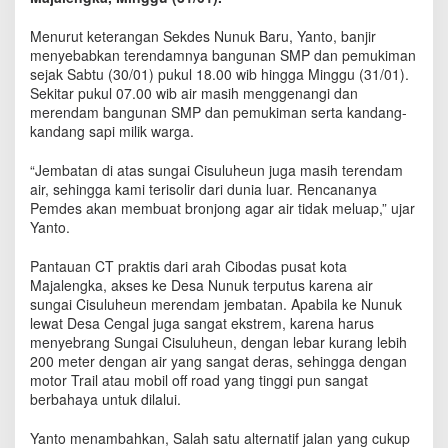
e
n
Menurut keterangan Sekdes Nunuk Baru, Yanto, banjir
d
menyebabkan terendamnya bangunan SMP dan pemukiman
a
sejak Sabtu (30/01) pukul 18.00 wib hingga Minggu (31/01).
m
Sekitar pukul 07.00 wib air masih menggenangi dan
G
merendam bangunan SMP dan pemukiman serta kandang-
e
kandang sapi milik warga.
d
u
“Jembatan di atas sungai Cisuluheun juga masih terendam
n
air, sehingga kami terisolir dari dunia luar. Rencananya
g
S
Pemdes akan membuat bronjong agar air tidak meluap,” ujar
e
Yanto.
k
o
Pantauan CT praktis dari arah Cibodas pusat kota
l
Majalengka, akses ke Desa Nunuk terputus karena air
a
sungai Cisuluheun merendam jembatan. Apabila ke Nunuk
h
lewat Desa Cengal juga sangat ekstrem, karena harus
h
menyebrang Sungai Cisuluheun, dengan lebar kurang lebih
i
200 meter dengan air yang sangat deras, sehingga dengan
n
motor Trail atau mobil off road yang tinggi pun sangat
g
berbahaya untuk dilalui.
g
a
Yanto menambahkan, Salah satu alternatif jalan yang cukup
T