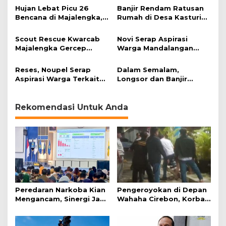
Hujan Lebat Picu 26
Banjir Rendam Ratusan
Bencana di Majalengka,
Rumah di Desa Kasturi
Ratusan Hektare Sawah
Majalengka
Terendam
Scout Rescue Kwarcab
Novi Serap Aspirasi
Majalengka Gercep
Warga Mandalangan
Bantu Warga yang
saat Gelar Reses
Terdampak Banjir
Reses, Noupel Serap
Dalam Semalam,
Aspirasi Warga Terkait
Longsor dan Banjir
Penanganan Banjir
Landa Sembilan Lokasi
di Kuningan
Rekomendasi Untuk Anda
Peredaran Narkoba Kian
Pengeroyokan di Depan
Mengancam, Sinergi Jadi
Wahaha Cirebon, Korban
Kunci Pencegahan
Tunggu Kejelasan dari
Polisi