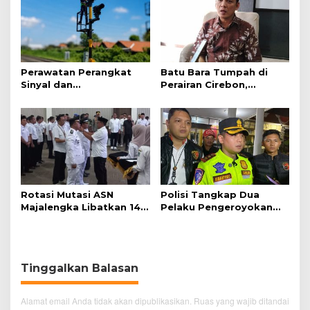
Perawatan Perangkat
Batu Bara Tumpah di
Sinyal dan
Perairan Cirebon,
Telekomunikasi Dukung
Ancaman bagi Kerang
Perjalanan Kereta Api
Hijau
Rotasi Mutasi ASN
Polisi Tangkap Dua
Majalengka Libatkan 145
Pelaku Pengeroyokan
Pejabat, Terapkan
Pengunjung GTC Cirebon
Sistem Merit
Tinggalkan Balasan
Alamat email Anda tidak akan dipublikasikan.
Ruas yang wajib ditandai