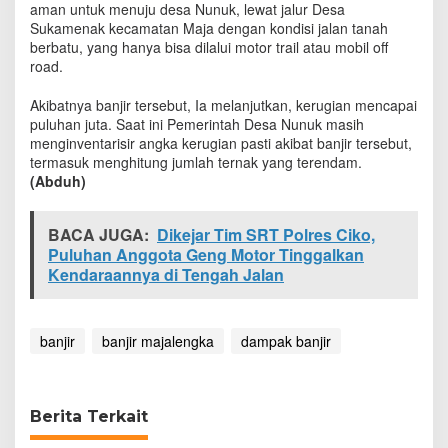
aman untuk menuju desa Nunuk, lewat jalur Desa
e
Sukamenak kecamatan Maja dengan kondisi jalan tanah
r
berbatu, yang hanya bisa dilalui motor trail atau mobil off
n
a
road.
k
W
Akibatnya banjir tersebut, Ia melanjutkan, kerugian mencapai
a
puluhan juta. Saat ini Pemerintah Desa Nunuk masih
r
menginventarisir angka kerugian pasti akibat banjir tersebut,
g
termasuk menghitung jumlah ternak yang terendam.
a
(Abduh)
BACA JUGA:
Dikejar Tim SRT Polres Ciko,
Puluhan Anggota Geng Motor Tinggalkan
Kendaraannya di Tengah Jalan
banjir
banjir majalengka
dampak banjir
Berita Terkait