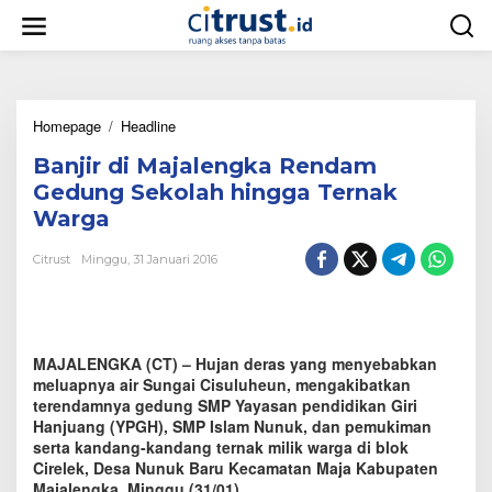
L
e
w
a
t
i
Homepage
/
Headline
B
k
a
e
Banjir di Majalengka Rendam
n
k
j
o
Gedung Sekolah hingga Ternak
i
n
Warga
r
t
d
e
Citrust
Minggu, 31 Januari 2016
i
n
M
a
j
a
MAJALENGKA (CT) – Hujan deras yang menyebabkan
l
e
meluapnya air Sungai Cisuluheun, mengakibatkan
n
terendamnya gedung SMP Yayasan pendidikan Giri
g
Hanjuang (YPGH), SMP Islam Nunuk, dan pemukiman
k
serta kandang-kandang ternak milik warga di blok
a
Cirelek, Desa Nunuk Baru Kecamatan Maja Kabupaten
R
Majalengka, Minggu (31/01).