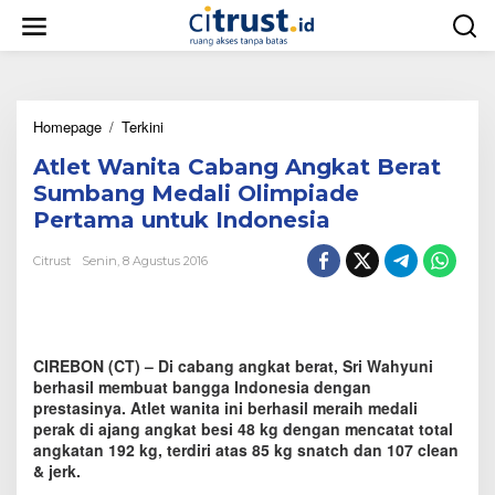
L
e
w
a
t
i
Homepage
/
Terkini
A
k
t
e
Atlet Wanita Cabang Angkat Berat
l
k
e
o
Sumbang Medali Olimpiade
t
n
Pertama untuk Indonesia
W
t
a
e
Citrust
Senin, 8 Agustus 2016
n
n
i
t
a
C
CIREBON (CT) – Di cabang angkat berat, Sri Wahyuni
a
b
berhasil membuat bangga Indonesia dengan
a
prestasinya. Atlet wanita ini berhasil meraih medali
n
perak di ajang angkat besi 48 kg dengan mencatat total
g
angkatan 192 kg, terdiri atas 85 kg snatch dan 107 clean
A
& jerk.
n