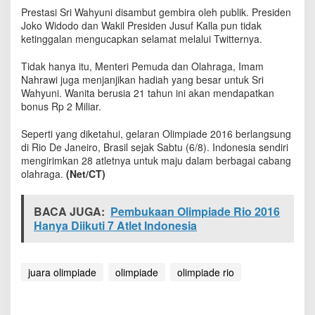
g
Prestasi Sri Wahyuni disambut gembira oleh publik. Presiden
k
Joko Widodo dan Wakil Presiden Jusuf Kalla pun tidak
a
ketinggalan mengucapkan selamat melalui Twitternya.
t
B
Tidak hanya itu, Menteri Pemuda dan Olahraga, Imam
e
Nahrawi juga menjanjikan hadiah yang besar untuk Sri
r
Wahyuni. Wanita berusia 21 tahun ini akan mendapatkan
a
bonus Rp 2 Miliar.
t
S
u
Seperti yang diketahui, gelaran Olimpiade 2016 berlangsung
m
di Rio De Janeiro, Brasil sejak Sabtu (6/8). Indonesia sendiri
b
mengirimkan 28 atletnya untuk maju dalam berbagai cabang
a
olahraga.
(Net/CT)
n
g
M
BACA JUGA:
Pembukaan Olimpiade Rio 2016
e
Hanya Diikuti 7 Atlet Indonesia
d
a
l
juara olimpiade
i
olimpiade
olimpiade rio
O
l
i