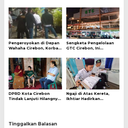
Malam
Mengambil Kunci Motor
i
a
Pengeroyokan di Depan
Sengketa Pengelolaan
Wahaha Cirebon, Korban
GTC Cirebon, Ini
Tunggu Kejelasan dari
Penjelasan Frans
Polisi
Simanjuntak
DPRD Kota Cirebon
Ngaji di Atas Kereta,
Tindak Lanjuti Hilangnya
Ikhtiar Hadirkan
Data Adminduk Warga
Perjalanan Aman dan
Disabilitas
Nyaman
Tinggalkan Balasan