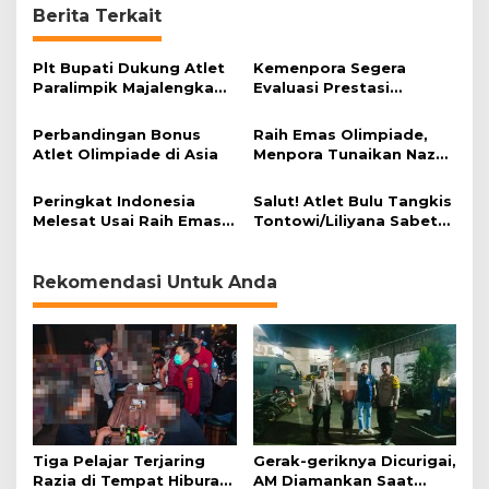
m
Berita Terkait
p
i
Plt Bupati Dukung Atlet
Kemenpora Segera
a
Paralimpik Majalengka
Evaluasi Prestasi
d
Berprestasi di Peparda
Indonesia di Olimpiade
e
P
Perbandingan Bonus
Raih Emas Olimpiade,
e
Atlet Olimpiade di Asia
Menpora Tunaikan Nazar
r
Cukur Kumis
t
Peringkat Indonesia
Salut! Atlet Bulu Tangkis
a
Melesat Usai Raih Emas
Tontowi/Liliyana Sabet
m
Olimpiade
Emas Olimpiade
a
u
Rekomendasi Untuk Anda
n
t
u
k
I
n
d
o
n
Tiga Pelajar Terjaring
Gerak-geriknya Dicurigai,
e
Razia di Tempat Hiburan
AM Diamankan Saat
s