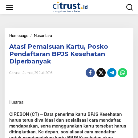
L
e
w
a
t
i
Homepage
/
Nusantara
A
k
t
e
Atasi Pemalsuan Kartu, Posko
a
k
s
o
Pendaftaran BPJS Kesehatan
i
n
Diperbanyak
P
t
e
e
Citrust
Jumat, 29 Juli 2016
m
n
a
l
s
u
Ilustrasi
a
n
K
CIREBON (CT) – Data penerima kartu BPJS Kesehatan
a
harus terus divalidasi dan sosialisasi cara mendaftar,
r
mendapatkan, serta menggunakan kartu tersebut harus
t
ditingkatkan. Ke depan, sosialisasi cara mendaftar
u
untuk mendapatakan kartu BPJS Kesehatan akan