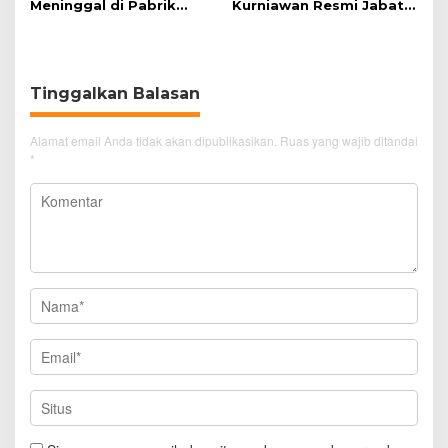
Meninggal di Pabrik
Kurniawan Resmi Jabat
Spitenk, Diduga Akibat
Kapolres Cirebon Kota
Sakit
Tinggalkan Balasan
Alamat email Anda tidak akan dipublikasikan.
Ruas yang wajib ditandai
*