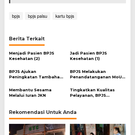
h
a
t
bpjs
bpjs palsu
kartu bpjs
a
n
D
i
Berita Terkait
p
e
r
Menjadi Pasien BPJS
Jadi Pasien BPJS
b
Kesehatan (2)
Kesehatan (1)
a
n
BPJS Ajukan
BPJS Melakukan
y
Peningkatan Tambahan
Penandatanganan MoU
a
Manfaat Bagi Peserta
Dengan Kemenhan
k
Membantu Sesama
Tingkatkan Kualitas
Melalui Iuran JKN
Pelayanan, BPJS
Kesehatan Gulirkan
Skema CoB
Rekomendasi Untuk Anda