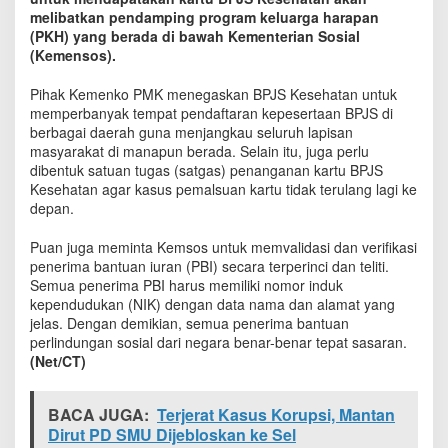
,
melibatkan pendamping program keluarga harapan
P
(PKH) yang berada di bawah Kementerian Sosial
o
(Kemensos).
s
k
Pihak Kemenko PMK menegaskan BPJS Kesehatan untuk
o
memperbanyak tempat pendaftaran kepesertaan BPJS di
P
berbagai daerah guna menjangkau seluruh lapisan
e
masyarakat di manapun berada. Selain itu, juga perlu
n
dibentuk satuan tugas (satgas) penanganan kartu BPJS
d
Kesehatan agar kasus pemalsuan kartu tidak terulang lagi ke
a
f
depan.
t
a
Puan juga meminta Kemsos untuk memvalidasi dan verifikasi
r
penerima bantuan iuran (PBI) secara terperinci dan teliti.
a
Semua penerima PBI harus memiliki nomor induk
n
kependudukan (NIK) dengan data nama dan alamat yang
B
jelas. Dengan demikian, semua penerima bantuan
P
perlindungan sosial dari negara benar-benar tepat sasaran.
J
(Net/CT)
S
K
e
BACA JUGA:
Terjerat Kasus Korupsi, Mantan
s
Dirut PD SMU Dijebloskan ke Sel
e