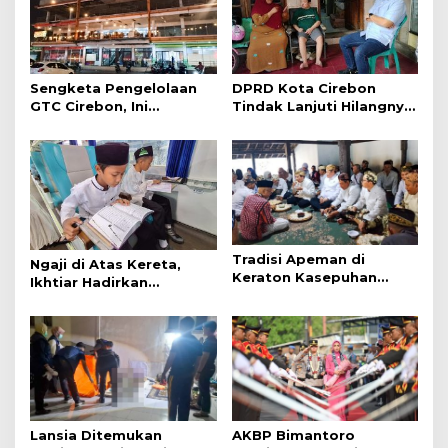
Sengketa Pengelolaan
DPRD Kota Cirebon
GTC Cirebon, Ini
Tindak Lanjuti Hilangnya
Penjelasan Frans
Data Adminduk Warga
Simanjuntak
Disabilitas
Tradisi Apeman di
Ngaji di Atas Kereta,
Keraton Kasepuhan
Ikhtiar Hadirkan
Cirebon Wujud Syukur
Perjalanan Aman dan
dan Doa
Nyaman
Lansia Ditemukan
AKBP Bimantoro