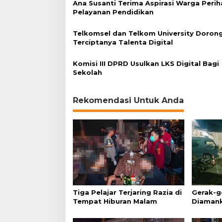
Ana Susanti Terima Aspirasi Warga Perih
r
Pelayanan Pendidikan
o
p
a
Telkomsel dan Telkom University Doron
Terciptanya Talenta Digital
Komisi III DPRD Usulkan LKS Digital Bagi
Sekolah
Rekomendasi Untuk Anda
Tiga Pelajar Terjaring Razia di
Gerak-ge
Tempat Hiburan Malam
Diamank
Kunci M