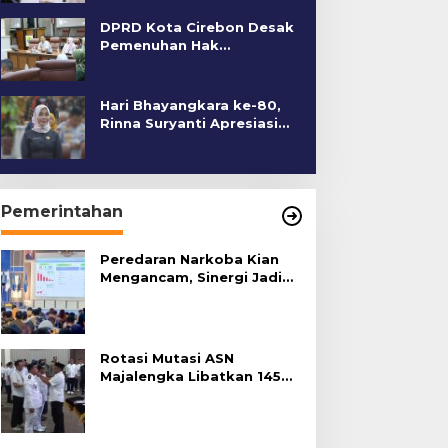
DPRD Kota Cirebon Desak
Pemenuhan Hak
Penyandang Disabilitas
Hari Bhayangkara ke-80,
Rinna Suryanti Apresiasi
Kinerja Polres Cirebon
Kota
Pemerintahan
Peredaran Narkoba Kian
Mengancam, Sinergi Jadi
Kunci Pencegahan
Rotasi Mutasi ASN
Majalengka Libatkan 145
Pejabat, Terapkan Sistem
Merit