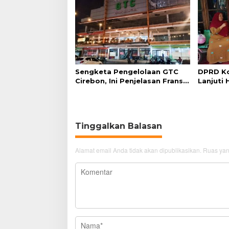
Sengketa Pengelolaan GTC
DPRD Ko
Cirebon, Ini Penjelasan Frans
Lanjuti 
Simanjuntak
Admindu
Tinggalkan Balasan
Alamat email Anda tidak akan dipublikasikan.
Ruas yan