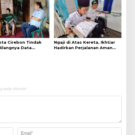
ta Cirebon Tindak
Ngaji di Atas Kereta, Ikhtiar
Hilangnya Data
Hadirkan Perjalanan Aman
k Warga Disabilitas
dan Nyaman
g wajib ditandai
*