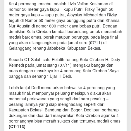
n
Ke 4 perenang tersebut adalah Livia Valian Kostaman di
L
nomor 50 meter gaya kupu – kupu Putri, Rizky Teguh 50
o
meter gaya kupu – kupu putra, Aloysius Michael dan Rizky
l
teguh di Nomor 50 meter gaya punggung putra dan Khansa
o
Nur Agustin di nomor 800 meter gaya bebas putri. Dengan
s
demikian Kota Cirebon kembali berpeluang untuk menambah
K
medali baik emas, perak maupun perunggu pada laga final
e
yang akan dilangsungkan pada jumat sore (07/11) di
B
Gelanggang renang Jababeka Kabupaten Bekasi.
a
b
Kepada CT Salah satu Pelatih renang Kota Cirebon H. Dedy
a
Kennedi pada jumat siang (07/11) mengaku bangga dan
k
puas dengan masuknya ke-4 perenang Kota Cirebon.”Saya
F
bangga dan senang ” Ujar H Dedi.
i
n
a
Lebih lanjut Dedi menuturkan bahwa ke 4 perenang yang
l
masuk final, mempunyai peluang meskipun diakui akan
P
menemui perlawanan yang sengit dari para pesaing –
O
pesaing lainnya yang siap menghadang seperti dari
R
Kabupaten Bekasi, Bandung dan Bogor. Dedi pun berharap
D
dukungan dan doa dari masyarakat Kota Cirebon agar ke 4
A
perenangnya bisa meraih sukses dan tentunya medali emas.
J
(CT-113)
a