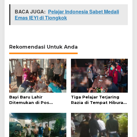
w
a
BACA JUGA:
Pelajar Indonesia Sabet Medali
B
Emas IEYI di Tiongkok
a
r
a
t
Rekomendasi Untuk Anda
Bayi Baru Lahir
Tiga Pelajar Terjaring
Ditemukan di Pos
Razia di Tempat Hiburan
Kamling
Malam