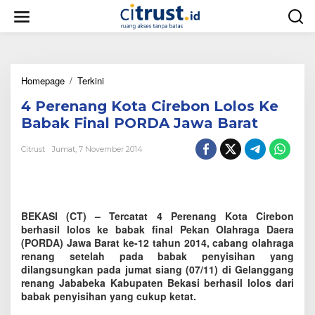
L
e
w
a
t
i
Homepage
/
Terkini
4
k
P
e
4 Perenang Kota Cirebon Lolos Ke
e
k
r
o
Babak Final PORDA Jawa Barat
e
n
n
t
Citrust
Jumat, 7 November 2014
a
e
n
n
g
K
o
BEKASI (CT) – Tercatat 4 Perenang Kota Cirebon
t
berhasil lolos ke babak final Pekan Olahraga Daera
a
(PORDA) Jawa Barat ke-12 tahun 2014, cabang olahraga
C
renang setelah pada babak penyisihan yang
i
dilangsungkan pada jumat siang (07/11) di Gelanggang
r
renang Jababeka Kabupaten Bekasi berhasil lolos dari
e
babak penyisihan yang cukup ketat.
b
o