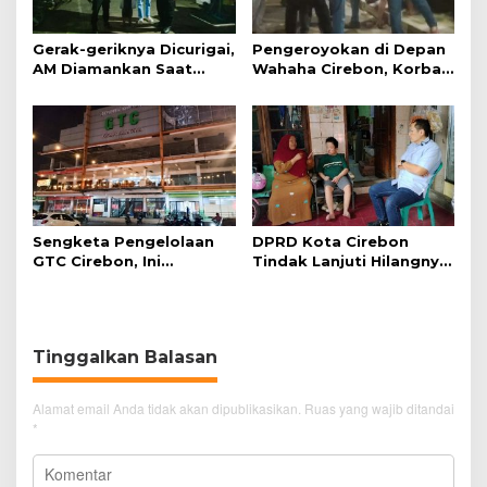
Gerak-geriknya Dicurigai,
Pengeroyokan di Depan
AM Diamankan Saat
Wahaha Cirebon, Korban
Mengambil Kunci Motor
Tunggu Kejelasan dari
Polisi
Sengketa Pengelolaan
DPRD Kota Cirebon
GTC Cirebon, Ini
Tindak Lanjuti Hilangnya
Penjelasan Frans
Data Adminduk Warga
Simanjuntak
Disabilitas
Tinggalkan Balasan
Alamat email Anda tidak akan dipublikasikan.
Ruas yang wajib ditandai
*