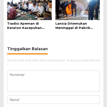
Tradisi Apeman di
Lansia Ditemukan
Keraton Kasepuhan
Meninggal di Pabrik
Cirebon Wujud Syukur
Spitenk, Diduga Akibat
dan Doa
Sakit
Tinggalkan Balasan
Alamat email Anda tidak akan dipublikasikan.
Ruas yang wajib ditandai
*