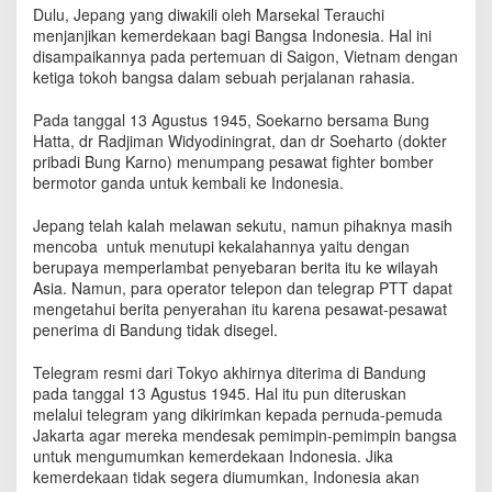
a
Dulu, Jepang yang diwakili oleh Marsekal Terauchi
r
menjanjikan kemerdekaan bagi Bangsa Indonesia. Hal ini
n
disampaikannya pada pertemuan di Saigon, Vietnam dengan
y
ketiga tokoh bangsa dalam sebuah perjalanan rahasia.
a
T
Pada tanggal 13 Agustus 1945, Soekarno bersama Bung
e
Hatta, dr Radjiman Widyodiningrat, dan dr Soeharto (dokter
l
pribadi Bung Karno) menumpang pesawat fighter bomber
e
bermotor ganda untuk kembali ke Indonesia.
g
r
Jepang telah kalah melawan sekutu, namun pihaknya masih
a
mencoba untuk menutupi kekalahannya yaitu dengan
m
berupaya memperlambat penyebaran berita itu ke wilayah
K
e
Asia. Namun, para operator telepon dan telegrap PTT dapat
k
mengetahui berita penyerahan itu karena pesawat-pesawat
a
penerima di Bandung tidak disegel.
l
a
Telegram resmi dari Tokyo akhirnya diterima di Bandung
h
pada tanggal 13 Agustus 1945. Hal itu pun diteruskan
a
melalui telegram yang dikirimkan kepada pernuda-pemuda
n
Jakarta agar mereka mendesak pemimpin-pemimpin bangsa
J
untuk mengumumkan kemerdekaan Indonesia. Jika
e
kemerdekaan tidak segera diumumkan, Indonesia akan
p