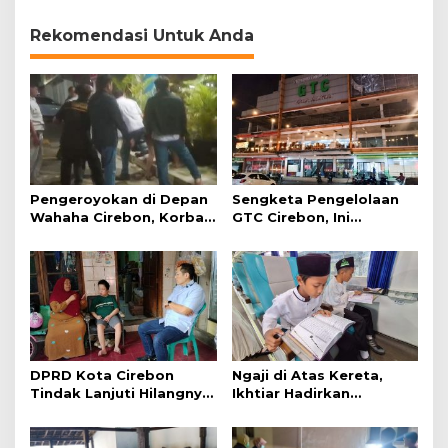
Rekomendasi Untuk Anda
Pengeroyokan di Depan
Sengketa Pengelolaan
Wahaha Cirebon, Korban
GTC Cirebon, Ini
Tunggu Kejelasan dari
Penjelasan Frans
Polisi
Simanjuntak
DPRD Kota Cirebon
Ngaji di Atas Kereta,
Tindak Lanjuti Hilangnya
Ikhtiar Hadirkan
Data Adminduk Warga
Perjalanan Aman dan
Disabilitas
Nyaman