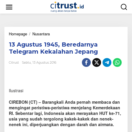
L
e
w
a
t
i
Homepage
/
Nusantara
1
k
3
e
13 Agustus 1945, Beredarnya
A
k
g
o
Telegram Kekalahan Jepang
u
n
s
t
Citrust
Sabtu, 13 Agustus 2016
t
e
u
n
s
1
9
Ilustrasi
4
5
CIREBON (CT) – Barangkali Anda pernah membaca dan
,
mengingat peristiwa-peristiwa menjelang Kemerdekaan
B
RI. Sebentar lagi, Indonesia akan merayakan HUT ke-71,
e
usia yang sudah tergolong kakek-kakek dan nenek-
r
e
nenek ini, diperjuangkan dengan darah dan airmata.
d