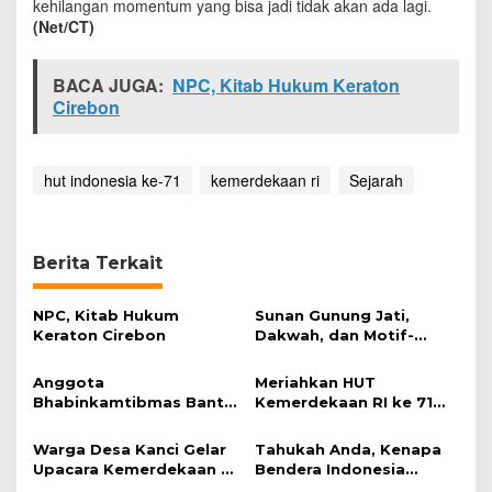
kehilangan momentum yang bisa jadi tidak akan ada lagi.
a
(Net/CT)
n
g
BACA JUGA:
NPC, Kitab Hukum Keraton
Cirebon
hut indonesia ke-71
kemerdekaan ri
Sejarah
Berita Terkait
NPC, Kitab Hukum
Sunan Gunung Jati,
Keraton Cirebon
Dakwah, dan Motif-
motif Keramik Belanda
(1)
Anggota
Meriahkan HUT
Bhabinkamtibmas Bantu
Kemerdekaan RI ke 71
Persiapan Karnaval HUT
Diisi Kegiatan Sunatan
Ke-72 Kemerdekaan RI
Massal
Warga Desa Kanci Gelar
Tahukah Anda, Kenapa
Upacara Kemerdekaan RI
Bendera Indonesia
Berlangsung Sederhana
Merah-Putih?