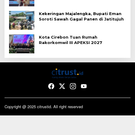
Kekeringan Majalengka, Bupati Eman
Soroti Sawah Gagal Panen di Jatitujuh
Kota Cirebon Tuan Rumah
Rakorkomwil III APEKSI 2027
Copyright @ 2025 citrustid. All right reserved