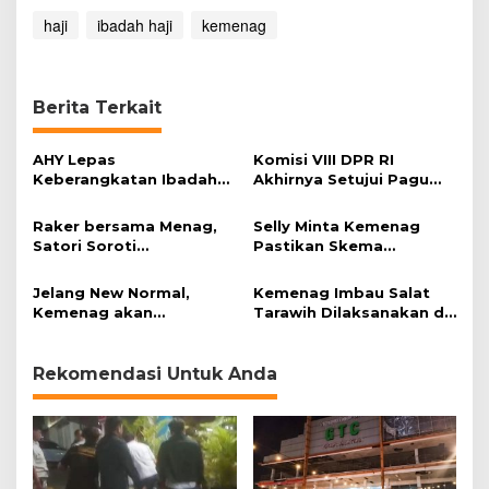
haji
ibadah haji
kemenag
Berita Terkait
AHY Lepas
Komisi VIII DPR RI
Keberangkatan Ibadah
Akhirnya Setujui Pagu
Haji Anies Baswedan
Indikatif Kemenag RI
Tahun 2021
Raker bersama Menag,
Selly Minta Kemenag
Satori Soroti
Pastikan Skema
Pembatalan Haji 2020
Penanganan Calhaj yang
Gagal Berangkat
Jelang New Normal,
Kemenag Imbau Salat
Kemenag akan
Tarawih Dilaksanakan di
Luncurkan Kebijakan
Rumah
Revitalisasi Rumah
Ibadah
Rekomendasi Untuk Anda