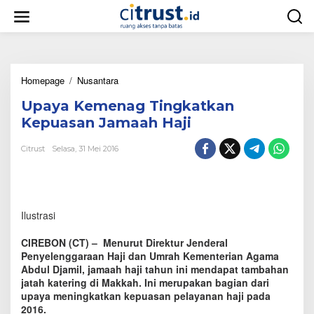
L
e
w
a
t
i
Homepage
/
Nusantara
U
k
p
e
Upaya Kemenag Tingkatkan
a
k
y
o
Kepuasan Jamaah Haji
a
n
K
t
Citrust
Selasa, 31 Mei 2016
e
e
m
n
e
n
a
Ilustrasi
g
T
CIREBON (CT) – Menurut Direktur Jenderal
i
Penyelenggaraan Haji dan Umrah Kementerian Agama
n
Abdul Djamil, jamaah haji tahun ini mendapat tambahan
g
jatah katering di Makkah. Ini merupakan bagian dari
k
a
upaya meningkatkan kepuasan pelayanan haji pada
t
2016.