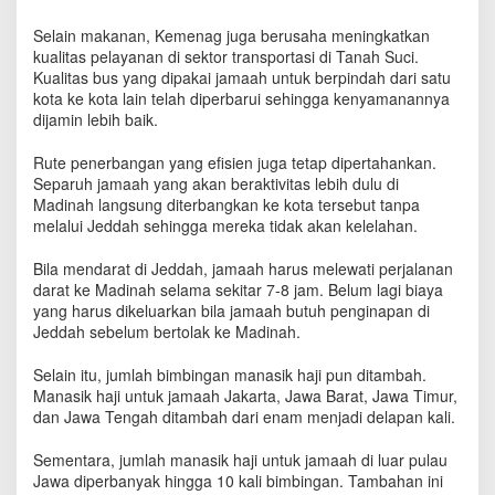
k
a
Selain makanan, Kemenag juga berusaha meningkatkan
n
kualitas pelayanan di sektor transportasi di Tanah Suci.
K
Kualitas bus yang dipakai jamaah untuk berpindah dari satu
e
kota ke kota lain telah diperbarui sehingga kenyamanannya
p
dijamin lebih baik.
u
a
Rute penerbangan yang efisien juga tetap dipertahankan.
s
Separuh jamaah yang akan beraktivitas lebih dulu di
a
Madinah langsung diterbangkan ke kota tersebut tanpa
n
melalui Jeddah sehingga mereka tidak akan kelelahan.
J
a
Bila mendarat di Jeddah, jamaah harus melewati perjalanan
m
a
darat ke Madinah selama sekitar 7-8 jam. Belum lagi biaya
a
yang harus dikeluarkan bila jamaah butuh penginapan di
h
Jeddah sebelum bertolak ke Madinah.
H
a
Selain itu, jumlah bimbingan manasik haji pun ditambah.
j
Manasik haji untuk jamaah Jakarta, Jawa Barat, Jawa Timur,
i
dan Jawa Tengah ditambah dari enam menjadi delapan kali.
Sementara, jumlah manasik haji untuk jamaah di luar pulau
Jawa diperbanyak hingga 10 kali bimbingan. Tambahan ini