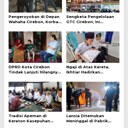
Pengeroyokan di Depan
Sengketa Pengelolaan
Wahaha Cirebon, Korban
GTC Cirebon, Ini
Tunggu Kejelasan dari
Penjelasan Frans
Polisi
Simanjuntak
DPRD Kota Cirebon
Ngaji di Atas Kereta,
Tindak Lanjuti Hilangnya
Ikhtiar Hadirkan
Data Adminduk Warga
Perjalanan Aman dan
Disabilitas
Nyaman
Tradisi Apeman di
Lansia Ditemukan
Keraton Kasepuhan
Meninggal di Pabrik
Cirebon Wujud Syukur
Spitenk, Diduga Akibat