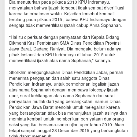
Dia menuturkan pada pilkada 2010 KPU Indramayu,
menyatakan bahwa ijazah tersebut tidak sempat diverifikasi
karena keterbatasan waktu. Kejadian tersebut kembali
terulang pada pilkada 2015 , bahwa KPU Indramayu dengan
sengaja tidak memverifikasi ijazah cabup Anna Sophanah.
“Hal itu diperkuat dengan pernyataan dari Kepala Bidang
Dikmenti Kasi Pembinaan SMA Dinas Pendidikan Provinsi
Jawa Barat, Dadang Ruhiyat. Dia mengaku belum adanya
pihak instansi dan KPU Indramayu di tahun 2015 untuk
memverifikasi ijazah atas nama Sophanah,” katanya.
Sholikhin mengungkapkan Dinas Pendidikan Jabar, pernah
menerima pengajuan dari salah satu anggota Dinas
Pendidikan Indramayu untuk permohonan legalisir ijazah
atas nama Sophanah dengan membawa fotocopy ijazah
uper, surat kehilangan atas nama Sophanah dan surat
pernyataan mutlak dari yang bersangkutan, namun Dinas
Pendidikan Jawa Barat menolak untuk melegalisir karena
yang bersangkutan tidak bisa menunjukan ijazah aslinya dan
meminta kembali untuk memberikan pernyataan dua orang
saksi yang ikut bersama-sama ujian uper tahun 2010. Akan
tetapi sampai tanggal 23 Desember 2015 yang bersangkutan
tidak dapat memenuhi.