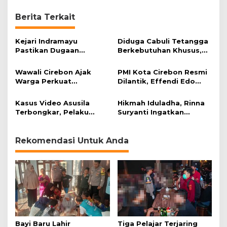
Berita Terkait
Kejari Indramayu
Diduga Cabuli Tetangga
Pastikan Dugaan
Berkebutuhan Khusus,
Korupsi Dana Perumdam
HDA Diamankan Polisi
TDA Tak Terbukti
Wawali Cirebon Ajak
PMI Kota Cirebon Resmi
Warga Perkuat
Dilantik, Effendi Edo
Keimanan pada
Soroti Kesiapsiagaan
Momentum Harjad ke-
Bencana
Kasus Video Asusila
Hikmah Iduladha, Rinna
599
Terbongkar, Pelaku
Suryanti Ingatkan
Ditangkap Usai Cari
Pentingnya Empati dan
Korban Baru
Gotong Royong
Rekomendasi Untuk Anda
Bayi Baru Lahir
Tiga Pelajar Terjaring