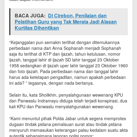
BACA JUGA:
Di Cirebon, Penilaian dan
Pelatihan Guru yang Tak Merata Jadi Alasan
Kurtilas Dihentikan
“Kejanggalan pun semakin terlihat dengan ditemukannya
perbedaan nama dari Anna Sophanah menjadi Sophanah
saja itu terlihat di KTP dan ijazah, tahun kelulusan, nomor
ijazah, tanggal lahir di ijazah SD lahir tanggal 23 Oktober
1958 sedangkan di ijazah uper lahir tanggal 23 Oktober 1960
dan foto ijazah. Pada perbedaan nama dan tanggal lahir
harus ada ketetapan pengadilan, namun apakah perbedaan
ini ada? ” tegasnya, dengan nada bertanya.
Selain itu, kata Sholikhin, penyalahgunaan wewenang KPU
dan Panwaslu Indramayu diduga telah terjadi konspirasi, dua
kali KPU dan Panwaslu menyalahgunakan wewenang.
“Kami menuntut pihak Polda Jabar untuk segera memprotes
dugaan tindak pidana pemalsuan surat atau tindak pidana
menyuruh memasukan keterangan palsu kedalam suatu akta
autentik sebagaimana laporan polisi nomor: