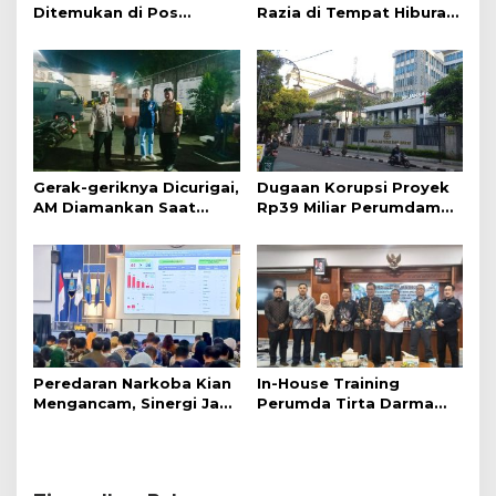
Ditemukan di Pos
Razia di Tempat Hiburan
Kamling
Malam
Gerak-geriknya Dicurigai,
Dugaan Korupsi Proyek
AM Diamankan Saat
Rp39 Miliar Perumdam
Mengambil Kunci Motor
Indramayu Disorot Kejati
Jabar
Peredaran Narkoba Kian
In-House Training
Mengancam, Sinergi Jadi
Perumda Tirta Darma
Kunci Pencegahan
Ayu Dorong Pelayanan
dan Profesionalisme