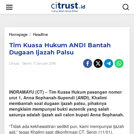
L
e
w
a
t
i
Homepage
/
Headline
T
k
i
e
Tim Kuasa Hukum ANDI Bantah
m
k
K
o
Dugaan Ijazah Palsu
u
n
a
t
Citrust
Senin, 11 Januari 2016
s
e
a
n
H
u
k
INDRAMAYU (CT) – Tim Kuasa Hukum pasangan nomor
u
urut 1, Anna Sophanah-Supendi (ANDI), Khalimi
m
membantah soal dugaan ijazah palsu, pihaknya
A
mengklaim mempunyai bukti autentik yang salah
N
satunya adalah ijazah asli calon bupati Anna Sophanah.
D
I
B
“Tidak ada kekhawatiran sedikit pun, kami mempunyai ijazah
a
asli,” tegas Khalimi saat dikonfirmasi CT, Senin (11/01).