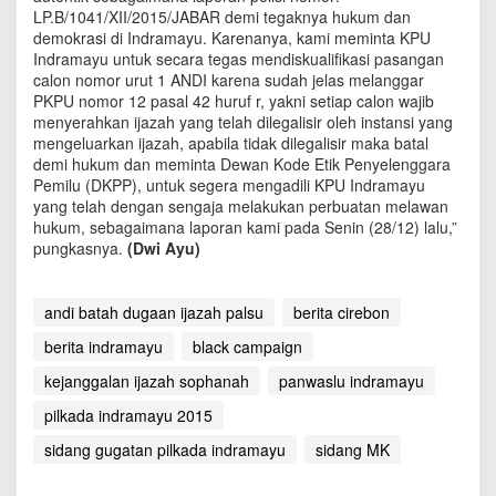
LP.B/1041/XII/2015/JABAR demi tegaknya hukum dan
demokrasi di Indramayu. Karenanya, kami meminta KPU
Indramayu untuk secara tegas mendiskualifikasi pasangan
calon nomor urut 1 ANDI karena sudah jelas melanggar
PKPU nomor 12 pasal 42 huruf r, yakni setiap calon wajib
menyerahkan ijazah yang telah dilegalisir oleh instansi yang
mengeluarkan ijazah, apabila tidak dilegalisir maka batal
demi hukum dan meminta Dewan Kode Etik Penyelenggara
Pemilu (DKPP), untuk segera mengadili KPU Indramayu
yang telah dengan sengaja melakukan perbuatan melawan
hukum, sebagaimana laporan kami pada Senin (28/12) lalu,”
pungkasnya.
(Dwi Ayu)
andi batah dugaan ijazah palsu
berita cirebon
berita indramayu
black campaign
kejanggalan ijazah sophanah
panwaslu indramayu
pilkada indramayu 2015
sidang gugatan pilkada indramayu
sidang MK