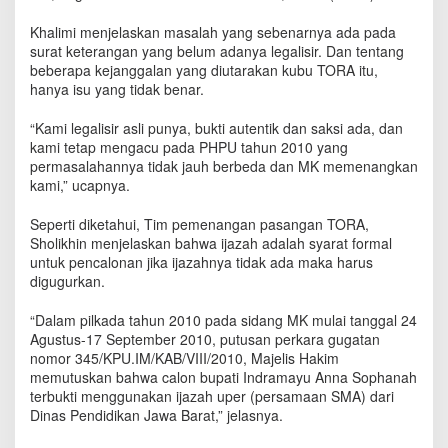
n
t
Khalimi menjelaskan masalah yang sebenarnya ada pada
a
surat keterangan yang belum adanya legalisir. Dan tentang
h
beberapa kejanggalan yang diutarakan kubu TORA itu,
D
hanya isu yang tidak benar.
u
g
“Kami legalisir asli punya, bukti autentik dan saksi ada, dan
a
kami tetap mengacu pada PHPU tahun 2010 yang
a
permasalahannya tidak jauh berbeda dan MK memenangkan
n
kami,” ucapnya.
I
j
Seperti diketahui, Tim pemenangan pasangan TORA,
a
Sholikhin menjelaskan bahwa ijazah adalah syarat formal
z
a
untuk pencalonan jika ijazahnya tidak ada maka harus
h
digugurkan.
P
a
“Dalam pilkada tahun 2010 pada sidang MK mulai tanggal 24
l
Agustus-17 September 2010, putusan perkara gugatan
s
nomor 345/KPU.IM/KAB/VIII/2010, Majelis Hakim
u
memutuskan bahwa calon bupati Indramayu Anna Sophanah
terbukti menggunakan ijazah uper (persamaan SMA) dari
Dinas Pendidikan Jawa Barat,” jelasnya.