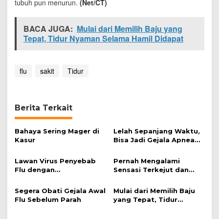
tubuh pun menurun.
(Net/CT)
BACA JUGA:
Mulai dari Memilih Baju yang
Tepat, Tidur Nyaman Selama Hamil Didapat
flu
sakit
Tidur
Berita Terkait
Bahaya Sering Mager di
Lelah Sepanjang Waktu,
Kasur
Bisa Jadi Gejala Apnea
Tidur
Lawan Virus Penyebab
Pernah Mengalami
Flu dengan
Sensasi Terkejut dan
Mengonsumsi Zinc
Ingin Jatuh Saat Tidur?
Segera Obati Gejala Awal
Mulai dari Memilih Baju
Flu Sebelum Parah
yang Tepat, Tidur
Nyaman Selama Hamil
Didapat