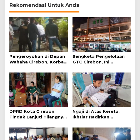
Rekomendasi Untuk Anda
Pengeroyokan di Depan
Sengketa Pengelolaan
Wahaha Cirebon, Korban
GTC Cirebon, Ini
Tunggu Kejelasan dari
Penjelasan Frans
Polisi
Simanjuntak
DPRD Kota Cirebon
Ngaji di Atas Kereta,
Tindak Lanjuti Hilangnya
Ikhtiar Hadirkan
Data Adminduk Warga
Perjalanan Aman dan
Disabilitas
Nyaman