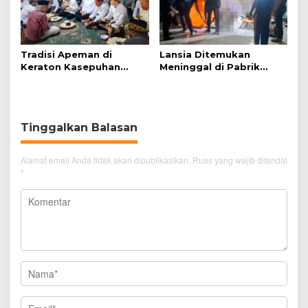
Tradisi Apeman di
Lansia Ditemukan
Keraton Kasepuhan
Meninggal di Pabrik
Cirebon Wujud Syukur
Spitenk, Diduga Akibat
dan Doa
Sakit
Tinggalkan Balasan
Alamat email Anda tidak akan dipublikasikan.
Ruas yang wajib ditandai
*