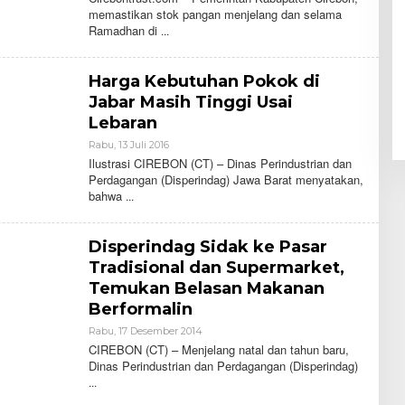
E
memastikan stok pangan menjelang dan selama
H
Ramadhan di
C
I
T
R
Harga Kebutuhan Pokok di
U
S
Jabar Masih Tinggi Usai
T
Lebaran
Rabu, 13 Juli 2016
O
L
Ilustrasi CIREBON (CT) – Dinas Perindustrian dan
E
Perdagangan (Disperindag) Jawa Barat menyatakan,
H
bahwa
C
I
T
R
Disperindag Sidak ke Pasar
U
S
Tradisional dan Supermarket,
T
Temukan Belasan Makanan
Berformalin
Rabu, 17 Desember 2014
O
L
CIREBON (CT) – Menjelang natal dan tahun baru,
E
Dinas Perindustrian dan Perdagangan (Disperindag)
H
C
I