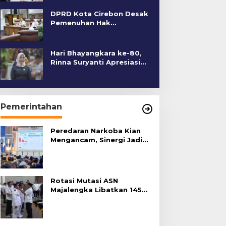
DPRD Kota Cirebon Desak
Pemenuhan Hak
Penyandang Disabilitas
Hari Bhayangkara ke-80,
Rinna Suryanti Apresiasi
Kinerja Polres Cirebon
Kota
Pemerintahan
Peredaran Narkoba Kian
Mengancam, Sinergi Jadi
Kunci Pencegahan
Rotasi Mutasi ASN
Majalengka Libatkan 145
Pejabat, Terapkan Sistem
Merit