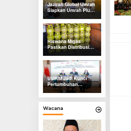
Jazirah Global Umrah
Siapkan Umrah Plus
Turki dan Lima Paket
Baru 2027
Hiswana Migas
Pastikan Distribusi
Gas Melon di
Indramayu Tetap
Lancar
UMKM Jadi Kunci
Pertumbuhan
Ekonomi Cirebon
Raya
Wacana