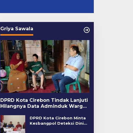
Griya Sawala
engeroyokan di Depan
Bayi Baru Lahir
ahaha Cirebon, Korban
Ditemukan di Pos
unggu Kejelasan dari
Kamling
olisi
DPRD Kota Cirebon Tindak Lanjuti
Hilangnya Data Adminduk Warga
Disabilitas
DPRD Kota Cirebon Minta
Kesbangpol Deteksi Dini
Kerawanan Sosial