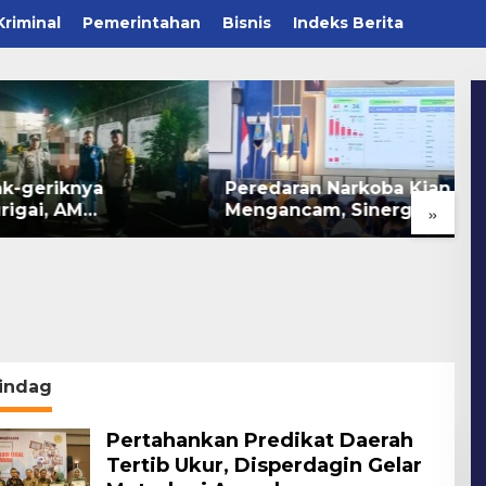
Kriminal
Pemerintahan
Bisnis
Indeks Berita
-geriknya
Peredaran Narkoba Kian
P
»
gai, AM
Mengancam, Sinergi
W
nkan Saat
Jadi Kunci Pencegahan
T
mbil Kunci Motor
P
indag
Pertahankan Predikat Daerah
Tertib Ukur, Disperdagin Gelar