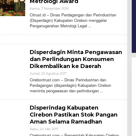
Metrologi Award
Kamis, 7 November 2019
O
L
Citrust.id – Dinas Perdagangan dan Perindustrian
E
(Disperdagin) Kabupaten Cirebon menggelar
H
Penganugerahan Metrologi Legal
C
I
T
R
U
S
Disperdagin Minta Pengawasan
T
dan Perlindungan Konsumen
Dikembalikan ke Daerah
Jumat, 25 Agustus 2017
O
L
Cirebontrust.com – Dinas Perindustrian dan
E
Perdagangan (disperdagin) Kabupaten Cirebon
H
meminta pengawasan dan perlindungan
C
I
T
R
Disperindag Kabupaten
U
S
Cirebon Pastikan Stok Pangan
T
Aman Selama Ramadhan
Rabu, 24 Mei 2017
O
L
Cirebontrust.com – Pemerintah Kabupaten Cirebon,