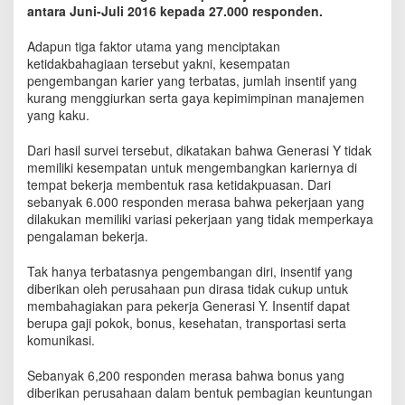
r
antara Juni-Juli 2016 kepada 27.000 responden.
j
a
Adapun tiga faktor utama yang menciptakan
I
ketidakbahagiaan tersebut yakni, kesempatan
n
pengembangan karier yang terbatas, jumlah insentif yang
d
kurang menggiurkan serta gaya kepimimpinan manajemen
o
yang kaku.
n
e
Dari hasil survei tersebut, dikatakan bahwa Generasi Y tidak
s
memiliki kesempatan untuk mengembangkan kariernya di
i
tempat bekerja membentuk rasa ketidakpuasan. Dari
a
sebanyak 6.000 responden merasa bahwa pekerjaan yang
T
dilakukan memiliki variasi pekerjaan yang tidak memperkaya
i
pengalaman bekerja.
d
a
k
Tak hanya terbatasnya pengembangan diri, insentif yang
B
diberikan oleh perusahaan pun dirasa tidak cukup untuk
a
membahagiakan para pekerja Generasi Y. Insentif dapat
h
berupa gaji pokok, bonus, kesehatan, transportasi serta
a
komunikasi.
g
i
Sebanyak 6,200 responden merasa bahwa bonus yang
a
diberikan perusahaan dalam bentuk pembagian keuntungan
,