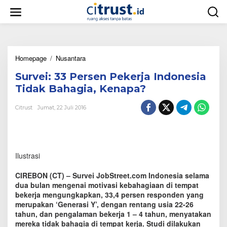
L
e
w
a
t
i
Homepage
/
Nusantara
S
k
u
e
Survei: 33 Persen Pekerja Indonesia
r
k
v
o
Tidak Bahagia, Kenapa?
e
n
i
t
Citrust
Jumat, 22 Juli 2016
:
e
3
n
3
P
e
Ilustrasi
r
s
CIREBON (CT) – Survei JobStreet.com Indonesia selama
e
dua bulan mengenai motivasi kebahagiaan di tempat
n
bekerja mengungkapkan, 33,4 persen responden yang
P
merupakan ‘Generasi Y’, dengan rentang usia 22-26
e
k
tahun, dan pengalaman bekerja 1 – 4 tahun, menyatakan
e
mereka tidak bahagia di tempat kerja. Studi dilakukan