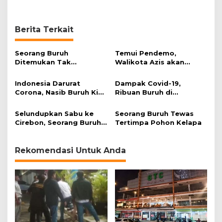
Berita Terkait
Seorang Buruh
Temui Pendemo,
Ditemukan Tak
Walikota Azis akan
Bernyawa di Aliran
Sampaikan Aspirasi
Sungai Cimanuk
Buruh ke Pemprov dan
Indonesia Darurat
Dampak Covid-19,
Pusat
Corona, Nasib Buruh Kian
Ribuan Buruh di
Merana
Majalengka Terancam
PHK
Selundupkan Sabu ke
Seorang Buruh Tewas
Cirebon, Seorang Buruh
Tertimpa Pohon Kelapa
Ditangkap Polres
Majalengka
Rekomendasi Untuk Anda