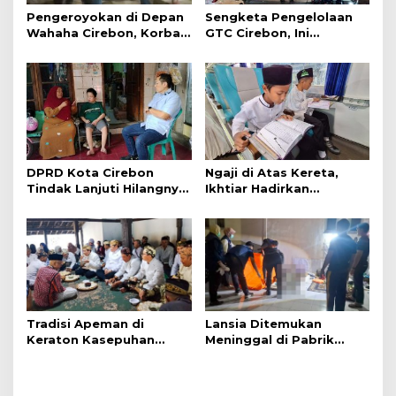
Pengeroyokan di Depan
Sengketa Pengelolaan
Wahaha Cirebon, Korban
GTC Cirebon, Ini
Tunggu Kejelasan dari
Penjelasan Frans
Polisi
Simanjuntak
DPRD Kota Cirebon
Ngaji di Atas Kereta,
Tindak Lanjuti Hilangnya
Ikhtiar Hadirkan
Data Adminduk Warga
Perjalanan Aman dan
Disabilitas
Nyaman
Tradisi Apeman di
Lansia Ditemukan
Keraton Kasepuhan
Meninggal di Pabrik
Cirebon Wujud Syukur
Spitenk, Diduga Akibat
dan Doa
Sakit