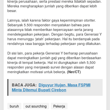
kinerja perusahaan, serta prestasi mereka tidaklah sepadan.
K
Mereka mengharapkan jumlah yang diberikan dapat lebih
e
besar.
n
a
Lainnya, ialah karena faktor gaya kepemimpinan otoriter.
p
Sebanyak 5.500 responden menyatakan bahwa para
a
?
atasannya tidak memberikan kepercayaan serta jarang
mendelegasikan pekerjaan. Dengan begitu, para Generasi Y
harus menunggu ‘jatah’ pekerjaan. Hal itu berdampak pada
rendahnya rasa bangga terhadap pekerjaan yang dilakukan.
Di sisi lain, para pekerja Generasi Y berharap perusahaan
dapat meningkatkan jumlah gaji yang diberikan berdasarkan
kinerja di tempat bekerja. Hal ini diungkapkan oleh 5,500
responden yang menjawab survei dengan alasan dapat
meningkatkan motivasi untuk bekerja.
(Net/CT)
BACA JUGA:
Diguyur Hujan, Masa FSPMI
Minta Ditemui Bupati Cirebon
buruh
out sourching
Pekerja