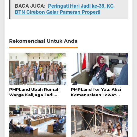
a
BACA JUGA:
Peringati Hari Jadi ke-38, KC
n
BTN Cirebon Gelar Pameran Properti
j
i
r
Rekomendasi Untuk Anda
PMPLand Ubah Rumah
PMPLand for You: Aksi
Warga Kalijaga Jadi
Kemanusiaan Lewat
Hunian Layak dan
Donor Darah
Nyaman