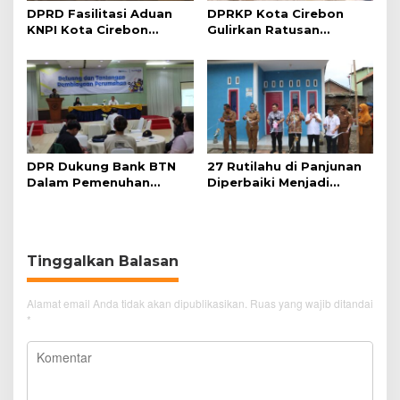
DPRD Fasilitasi Aduan
DPRKP Kota Cirebon
KNPI Kota Cirebon
Gulirkan Ratusan
Terkait Pembangunan
Program Rutilahu
Gedung
Selama 2023
DPR Dukung Bank BTN
27 Rutilahu di Panjunan
Dalam Pemenuhan
Diperbaiki Menjadi
Pembiayaan Rumah
Rumah Layak Huni
Rakyat
Tinggalkan Balasan
Alamat email Anda tidak akan dipublikasikan.
Ruas yang wajib ditandai
*