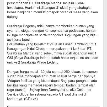
a
persembahan PT. Surabraja Mandiri melalui Global
r
Investama. Hunian ini dibangun di lokasi yang strategis,
k
bebas banjir dan memiliki prospek cerah di masa yang akan
a
datang.
n
H
Surabraja Regency tidak hanya memberikan hunian yang
u
nyaman, elegan dengan konsep nuansa pedesaan, hunian
n
ini juga menciptakan serta mengelola lingkungan yang hijau,
i
asri serta bersih.
a
Perumahan yang beralamat di Jalan Pasar Jamblang Km 1
n
Kasugengan Kidul Cirebon merupakan unit ke 3 dari PT.
A
Surabraja Mandiri yang sebelumnya sudah dibangun unit 1
s
GSI (Griya Surabraja Indah) sudah habis terjual 50 unit, dan
r
unit ke 2 Surabraja Vilage Ledeng.
i
y
a
Dengan harga mulai 130 juta sampai 250 jutaan, konsumen
n
sudah bisa mendapatkan rumah sesuai harga dan tipenya.
g
“Adapun fasilitas yang bisa didapat Bagi para penghuni ada
B
fasilitas yang memadai seperti tempat ibadah, tempat olah
e
raga (futsal).” Ungkap Inon Damayanti selaku Costumer
b
Service Global Investama kepada CT saat ditemui di
a
kantornya.
(CT-125)
s
b