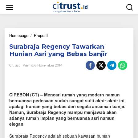
L
e
w
a
t
i
Homepage
/
Properti
S
k
u
e
Surabraja Regency Tawarkan
r
k
a
o
Hunian Asri yang Bebas banjir
b
n
r
t
Citrust
Kamis, 6 November 2014
a
e
j
n
a
R
e
CIREBON (CT) – Mencari rumah yang modern namun
g
bernuansa pedesaan sudah sangat sulit akhir-akhir ini,
e
apalagi hunian yang bebas dari segala ancaman banjir.
n
Namun, Surabraja Regency mampu menjawab akan
c
adanya rumah impian yang bernuansa asri namun
y
elegan.
T
a
w
Surabraja Regency adalah sebuah kawasan hunian