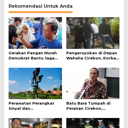
Gotong Royong
Rekomendasi Untuk Anda
Gerakan Pangan Murah
Pengeroyokan di Depan
Demokrat Bantu Jaga
Wahaha Cirebon, Korban
Daya Beli Masyarakat
Tunggu Kejelasan dari
Polisi
Perawatan Perangkat
Batu Bara Tumpah di
Sinyal dan
Perairan Cirebon,
Telekomunikasi Dukung
Ancaman bagi Kerang
Perjalanan Kereta Api
Hijau