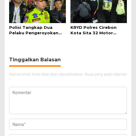
Polisi Tangkap Dua
KRYD Polres Cirebon
Pelaku Pengeroyokan
Kota Sita 32 Motor
Pengunjung GTC Cirebon
Knalpot Brong
Tinggalkan Balasan
Alamat email Anda tidak akan dipublikasikan.
Ruas yang wajib ditandai
*