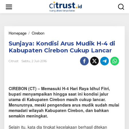
L
e
w
a
t
i
Homepage
/
Cirebon
S
k
u
e
Sunjaya: Kondisi Arus Mudik H-4 di
n
k
j
o
Kabupaten Cirebon Cukup Lancar
a
n
y
t
Citrust
Sabtu, 2 Juli 2016
a
e
:
n
K
o
n
CIREBON (CT) – Memasuki H-4 Hari Raya Idhul Fitri,
d
bupati menyampaikan hingga saat ini kondisi jalur
i
utama di Kabupaten Cirebon masih cukup lancar.
s
Menurutnya, meski pengendara arus mudik sudah mulai
i
memadati wilayah Kabupaten Cirebon, dan bahkan
A
semakin meningkat.
r
u
s
Selain itu, kata dia tingkat kecelakaan berhasil ditekan