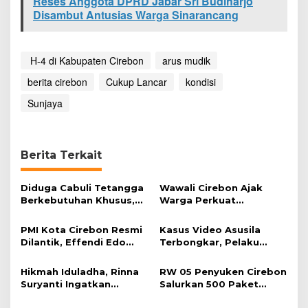
Reses Anggota DPRD Jabar Sri Budiharjo
n
Disambut Antusias Warga Sinarancang
C
u
k
u
‎ H-4 di Kabupaten Cirebon
arus mudik
p
berita cirebon
L
Cukup Lancar
kondisi
a
Sunjaya
n
c
a
r
Berita Terkait
Diduga Cabuli Tetangga
Wawali Cirebon Ajak
Berkebutuhan Khusus,
Warga Perkuat
HDA Diamankan Polisi
Keimanan pada
Momentum Harjad ke-
PMI Kota Cirebon Resmi
Kasus Video Asusila
599
Dilantik, Effendi Edo
Terbongkar, Pelaku
Soroti Kesiapsiagaan
Ditangkap Usai Cari
Bencana
Korban Baru
Hikmah Iduladha, Rinna
RW 05 Penyuken Cirebon
Suryanti Ingatkan
Salurkan 500 Paket
Pentingnya Empati dan
Daging Kurban