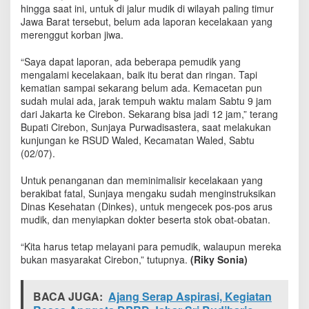
M
hingga saat ini, untuk di jalur mudik di wilayah paling timur
u
Jawa Barat tersebut, belum ada laporan kecelakaan yang
d
merenggut korban jiwa.
i
k
“Saya dapat laporan, ada beberapa pemudik yang
H
mengalami kecelakaan, baik itu berat dan ringan. Tapi
-
kematian sampai sekarang belum ada. Kemacetan pun
4
sudah mulai ada, jarak tempuh waktu malam Sabtu 9 jam
d
dari Jakarta ke Cirebon. Sekarang bisa jadi 12 jam,” terang
i
Bupati Cirebon, Sunjaya Purwadisastera, saat melakukan
K
kunjungan ke RSUD Waled, Kecamatan Waled, Sabtu
a
(02/07).
b
u
‎Untuk penanganan dan meminimalisir kecelakaan yang
p
a
berakibat fatal, Sunjaya mengaku sudah menginstruksikan
t
Dinas Kesehatan (Dinkes), untuk mengecek pos-pos arus
e
mudik, dan menyiapkan dokter beserta stok obat-obatan.
n
C
“Kita harus tetap melayani para pemudik, walaupun mereka
i
bukan masyarakat Cirebon,” tutupnya.
(Riky Sonia)
r
e
b
BACA JUGA:
Ajang Serap Aspirasi, Kegiatan
o