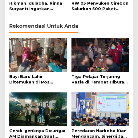
Bencana
Korban Baru
Hikmah Iduladha, Rinna
RW 05 Penyuken Cirebon
Suryanti Ingatkan
Salurkan 500 Paket
Pentingnya Empati dan
Daging Kurban
Gotong Royong
Rekomendasi Untuk Anda
Bayi Baru Lahir
Tiga Pelajar Terjaring
Ditemukan di Pos
Razia di Tempat Hiburan
Kamling
Malam
Gerak-geriknya Dicurigai,
Peredaran Narkoba Kian
AM Diamankan Saat
Mengancam, Sinergi Jadi