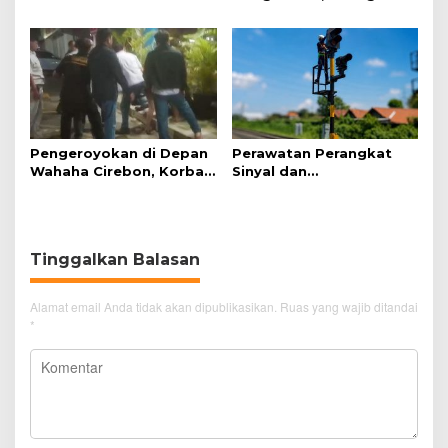
Mengambil Kunci Motor
Kunci Pencegahan
Pengeroyokan di Depan
Perawatan Perangkat
Wahaha Cirebon, Korban
Sinyal dan
Tunggu Kejelasan dari
Telekomunikasi Dukung
Polisi
Perjalanan Kereta Api
Tinggalkan Balasan
Alamat email Anda tidak akan dipublikasikan.
Ruas yang wajib ditandai
*