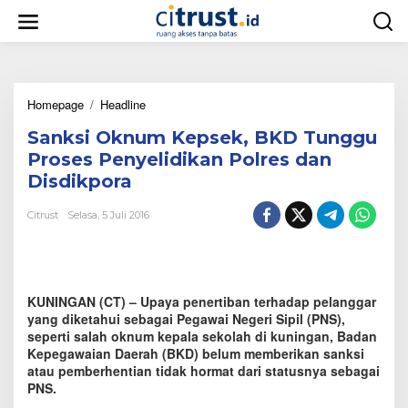
L
e
w
a
t
i
Homepage
/
Headline
S
k
a
e
Sanksi Oknum Kepsek, BKD Tunggu
n
k
k
o
Proses Penyelidikan Polres dan
s
n
Disdikpora
i
t
O
e
Citrust
Selasa, 5 Juli 2016
k
n
n
u
m
K
KUNINGAN (CT) – Upaya penertiban terhadap pelanggar
e
p
yang diketahui sebagai Pegawai Negeri Sipil (PNS),
s
seperti salah oknum kepala sekolah di kuningan, Badan
e
Kepegawaian Daerah (BKD) belum memberikan sanksi
k
atau pemberhentian tidak hormat dari statusnya sebagai
,
PNS.
B