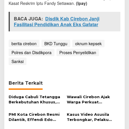
Kasat Reskrim Iptu Fandy Setiawan.
n
(Ipay)
P
o
BACA JUGA:
Disdik Kab Cirebon Janji
l
Fasilitasi Pendidikan Anak Eks Gafatar
r
e
s
d
berita cirebon
BKD Tunggu
oknum kepsek
a
n
Polres dan Disdikpora
Proses Penyelidikan
D
i
Sanksi
s
d
i
k
Berita Terkait
p
o
r
Diduga Cabuli Tetangga
Wawali Cirebon Ajak
a
Berkebutuhan Khusus,
Warga Perkuat
HDA Diamankan Polisi
Keimanan pada
Momentum Harjad ke-
PMI Kota Cirebon Resmi
Kasus Video Asusila
599
Dilantik, Effendi Edo
Terbongkar, Pelaku
Soroti Kesiapsiagaan
Ditangkap Usai Cari