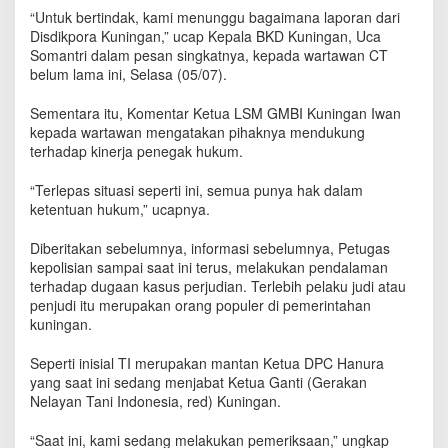
K
“Untuk bertindak, kami menunggu bagaimana laporan dari
D
Disdikpora Kuningan,” ucap Kepala BKD Kuningan, Uca
T
Somantri dalam pesan singkatnya, kepada wartawan CT
u
belum lama ini, Selasa (05/07).
n
g
Sementara itu, Komentar Ketua LSM GMBI Kuningan Iwan
g
kepada wartawan mengatakan pihaknya mendukung
u
terhadap kinerja penegak hukum.
P
r
o
“Terlepas situasi seperti ini, semua punya hak dalam
s
ketentuan hukum,” ucapnya.
e
s
Diberitakan sebelumnya, informasi sebelumnya, Petugas
P
kepolisian sampai saat ini terus, melakukan pendalaman
e
terhadap dugaan kasus perjudian. Terlebih pelaku judi atau
n
penjudi itu merupakan orang populer di pemerintahan
y
kuningan.
e
l
Seperti inisial TI merupakan mantan Ketua DPC Hanura
i
yang saat ini sedang menjabat Ketua Ganti (Gerakan
d
Nelayan Tani Indonesia, red) Kuningan.
i
k
“Saat ini, kami sedang melakukan pemeriksaan,” ungkap
a