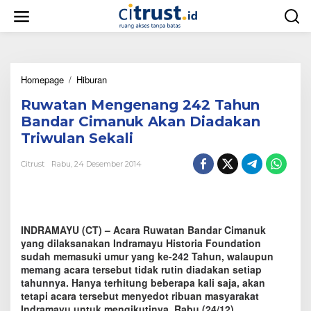
L
e
w
a
t
i
Homepage
/
Hiburan
R
k
u
e
Ruwatan Mengenang 242 Tahun
w
k
a
o
Bandar Cimanuk Akan Diadakan
t
n
Triwulan Sekali
a
t
n
e
Citrust
Rabu, 24 Desember 2014
M
n
e
n
g
e
INDRAMAYU (CT) – Acara Ruwatan Bandar Cimanuk
n
a
yang dilaksanakan Indramayu Historia Foundation
n
sudah memasuki umur yang ke-242 Tahun, walaupun
g
memang acara tersebut tidak rutin diadakan setiap
2
tahunnya. Hanya terhitung beberapa kali saja, akan
4
tetapi acara tersebut menyedot ribuan masyarakat
2
Indramayu untuk mengikutinya, Rabu (24/12).