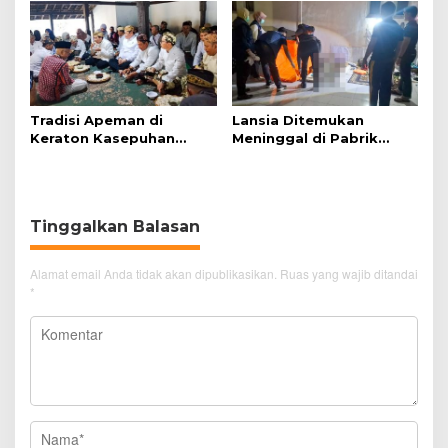
Disabilitas
Nyaman
Tradisi Apeman di
Lansia Ditemukan
Keraton Kasepuhan
Meninggal di Pabrik
Cirebon Wujud Syukur
Spitenk, Diduga Akibat
dan Doa
Sakit
Tinggalkan Balasan
Alamat email Anda tidak akan dipublikasikan.
Ruas yang wajib ditandai
*