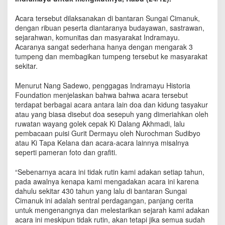
T
a
Acara tersebut dilaksanakan di bantaran Sungai Cimanuk,
h
dengan ribuan peserta diantaranya budayawan, sastrawan,
u
sejarahwan, komunitas dan masyarakat Indramayu.
n
Acaranya sangat sederhana hanya dengan mengarak 3
B
tumpeng dan membagikan tumpeng tersebut ke masyarakat
a
sekitar.
n
d
Menurut Nang Sadewo, penggagas Indramayu Historia
a
Foundation menjelaskan bahwa bahwa acara tersebut
r
C
terdapat berbagai acara antara lain doa dan kidung tasyakur
i
atau yang biasa disebut doa sesepuh yang dimeriahkan oleh
m
ruwatan wayang golek cepak Ki Dalang Akhmadi, lalu
a
pembacaan puisi Gurit Dermayu oleh Nurochman Sudibyo
n
atau Ki Tapa Kelana dan acara-acara lainnya misalnya
u
seperti pameran foto dan grafiti.
k
A
“Sebenarnya acara ini tidak rutin kami adakan setiap tahun,
k
pada awalnya kenapa kami mengadakan acara ini karena
a
dahulu sekitar 430 tahun yang lalu di bantaran Sungai
n
Cimanuk ini adalah sentral perdagangan, panjang cerita
D
untuk mengenangnya dan melestarikan sejarah kami adakan
i
acara ini meskipun tidak rutin, akan tetapi jika semua sudah
a