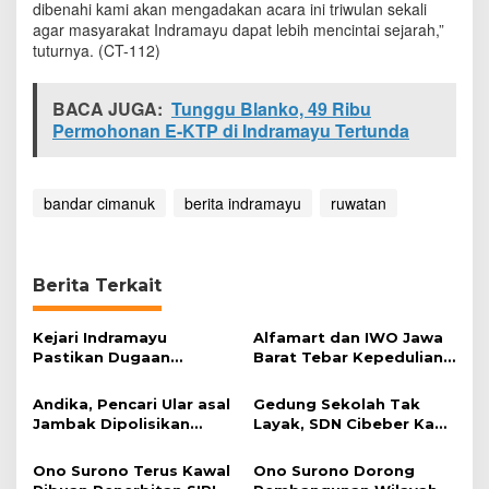
dibenahi kami akan mengadakan acara ini triwulan sekali
d
agar masyarakat Indramayu dapat lebih mencintai sejarah,”
a
tuturnya. (CT-112)
k
a
n
BACA JUGA:
Tunggu Blanko, 49 Ribu
T
Permohonan E-KTP di Indramayu Tertunda
r
i
w
u
bandar cimanuk
berita indramayu
ruwatan
l
a
n
S
Berita Terkait
e
k
a
Kejari Indramayu
Alfamart dan IWO Jawa
l
Pastikan Dugaan
Barat Tebar Kepedulian
i
Korupsi Dana Perumdam
lewat Program Kurban
TDA Tak Terbukti
Andika, Pencari Ular asal
Gedung Sekolah Tak
Jambak Dipolisikan
Layak, SDN Cibeber Kab.
Perhutani Indramayu
Indramayu Minim Peserta
Didik
Ono Surono Terus Kawal
Ono Surono Dorong