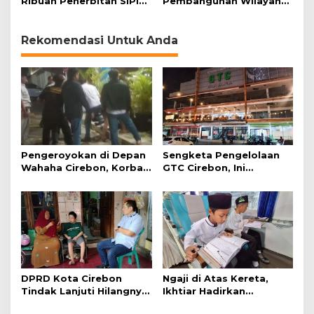
Ribuan Penerbitan SIPI
Pembangunan Wilayah
yang Mangkrak, 100
Kepulauan melalui UU
Lebihnya Kapal dari
Daerah Kepulauan
Indramayu
Rekomendasi Untuk Anda
Pengeroyokan di Depan
Sengketa Pengelolaan
Wahaha Cirebon, Korban
GTC Cirebon, Ini
Tunggu Kejelasan dari
Penjelasan Frans
Polisi
Simanjuntak
DPRD Kota Cirebon
Ngaji di Atas Kereta,
Tindak Lanjuti Hilangnya
Ikhtiar Hadirkan
Data Adminduk Warga
Perjalanan Aman dan