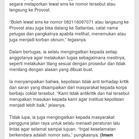
i
segara melaporkan lewat sms ke nomor tersebut atau
r
langsung ke Provost.
e
b
“Boleh lewat sms ke nomor 082116097071 atau langsung ke
o
Provost atau juga bisa datang ke Satlantas, catat nama
n
petugas dan pangkatnya apabila melihat, menemukan atau
S
juga menjadi korban oknum,” tegasnya.
e
b
Dalam bertugas, ia selalu mengingatkan kepada setiap
a
anggotanya agar melakukan tugas sebagaimana mestinya,
r
seperti melakukan tilang sesuai dengan prosedur dan tidak
N
menilang dengan alasan yang dibuat-buat.
o
m
o
Ia menyampaikan bahwa, kepolisian tidak anti terhadap kritik
r
dan saran yang disampaikan dari masyarakat kepada korps
A
berbaju coklat tersebut. “Kami tidak antikritik dan hal tersebut
d
merupakan masukan kepada kami agar institusi kepolisian
u
menjadi lebih baik,” jelasnya.
a
n
Tidak lupa, ia juga mengingatkan kepada masyarakat
pengguna jalan raya untuk selalu menaati peraturan lalu
lintas agar selamat sampai tujuan. “Ingat keselamatan
berkendara adalah nomor satu,” pungkasnya.
(Imam