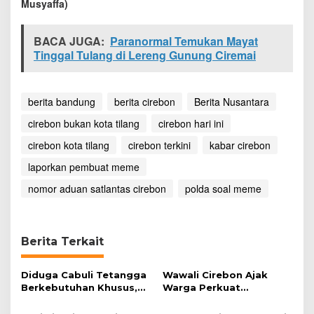
Musyaffa)
BACA JUGA:
Paranormal Temukan Mayat
Tinggal Tulang di Lereng Gunung Ciremai
berita bandung
berita cirebon
Berita Nusantara
cirebon bukan kota tilang
cirebon hari ini
cirebon kota tilang
cirebon terkini
kabar cirebon
laporkan pembuat meme
nomor aduan satlantas cirebon
polda soal meme
Berita Terkait
Diduga Cabuli Tetangga
Wawali Cirebon Ajak
Berkebutuhan Khusus,
Warga Perkuat
HDA Diamankan Polisi
Keimanan pada
Momentum Harjad ke-