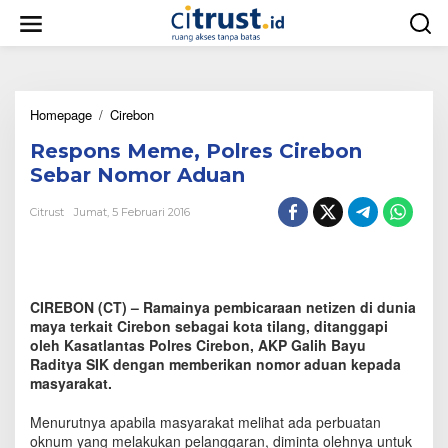
L
e
w
a
t
i
Homepage
/
Cirebon
R
k
e
e
Respons Meme, Polres Cirebon
s
k
p
o
Sebar Nomor Aduan
o
n
n
t
Citrust
Jumat, 5 Februari 2016
s
e
M
n
e
m
e
CIREBON (CT) – Ramainya pembicaraan netizen di dunia
,
maya terkait Cirebon sebagai kota tilang, ditanggapi
P
oleh Kasatlantas Polres Cirebon, AKP Galih Bayu
o
Raditya SIK dengan memberikan nomor aduan kepada
l
masyarakat.
r
e
s
Menurutnya apabila masyarakat melihat ada perbuatan
C
oknum yang melakukan pelanggaran, diminta olehnya untuk