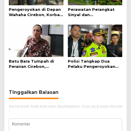
Pengeroyokan di Depan
Perawatan Perangkat
Wahaha Cirebon, Korban
Sinyal dan
Tunggu Kejelasan dari
Telekomunikasi Dukung
Polisi
Perjalanan Kereta Api
Batu Bara Tumpah di
Polisi Tangkap Dua
Perairan Cirebon,
Pelaku Pengeroyokan
Ancaman bagi Kerang
Pengunjung GTC Cirebon
Hijau
Tinggalkan Balasan
Alamat email Anda tidak akan dipublikasikan.
Ruas yang wajib ditandai
*