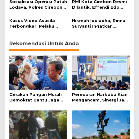
Sosialisasi Operasi Patuh
PMI Kota Cirebon Resmi
599
Lodaya, Polres Cirebon
Dilantik, Effendi Edo
Kota Bagi-Bagi Cokelat
Soroti Kesiapsiagaan
Bencana
Kasus Video Asusila
Hikmah Iduladha, Rinna
Terbongkar, Pelaku
Suryanti Ingatkan
Ditangkap Usai Cari
Pentingnya Empati dan
Korban Baru
Gotong Royong
Rekomendasi Untuk Anda
Gerakan Pangan Murah
Peredaran Narkoba Kian
Demokrat Bantu Jaga
Mengancam, Sinergi Jadi
Daya Beli Masyarakat
Kunci Pencegahan