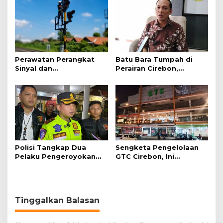
Perawatan Perangkat
Batu Bara Tumpah di
Sinyal dan
Perairan Cirebon,
Telekomunikasi Dukung
Ancaman bagi Kerang
Perjalanan Kereta Api
Hijau
Polisi Tangkap Dua
Sengketa Pengelolaan
Pelaku Pengeroyokan
GTC Cirebon, Ini
Pengunjung GTC Cirebon
Penjelasan Frans
Simanjuntak
Tinggalkan Balasan