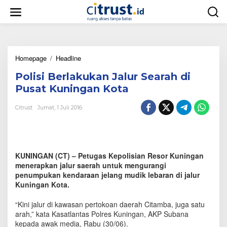
L
e
w
a
t
i
Homepage
/
Headline
P
k
o
e
Polisi Berlakukan Jalur Searah di
l
k
i
o
Pusat Kuningan Kota
s
n
i
t
Citrust
Jumat, 1 Juli 2016
B
e
e
n
r
l
a
KUNINGAN (CT) – Petugas Kepolisian Resor Kuningan
k
menerapkan jalur saerah untuk mengurangi
u
penumpukan kendaraan jelang mudik lebaran di jalur
k
Kuningan Kota.
a
n
“Kini jalur di kawasan pertokoan daerah Citamba, juga satu
J
a
arah,” kata Kasatlantas Polres Kuningan, AKP Subana
l
kepada awak media, Rabu (30/06).