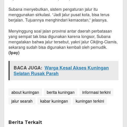
u
r
Subana menyebutkan, sistem pengaturan jalur itu
S
menggunakan sirkulasi. “Jadi jalur pusat kota, bisa terus
e
berjalan. Tujuannya menghindari kemacetan,” jelasnya.
a
r
Menyinggung soal jalan provinsi antar daerah perbatasan
a
yang sempat tak bisa digunakan karena longsor, Subana
h
mengatakan bahwa jalur tersebut, yakni jalur Cikijing-Ciamis,
d
sekarang sudah bisa digunakan kembali oleh pemudik.
i
(Ipay)
P
u
s
BACA JUGA:
Warga Kesal Akses Kuningan
a
Selatan Rusak Parah
t
K
u
n
about kuningan
berita kuningan
informasi terkini
i
n
jalur searah
kabar kuningan
kuningan terkini
g
a
n
K
Berita Terkait
o