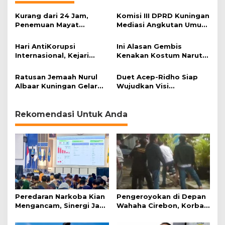
t
a
Kurang dari 24 Jam,
Komisi III DPRD Kuningan
Penemuan Mayat
Mediasi Angkutan Umum
Kembali Terjadi di
dan Online
Kuningan
Hari AntiKorupsi
Ini Alasan Gembis
Internasional, Kejari
Kenakan Kostum Naruto
Kuningan Mesra dengan
Saat Berjualan Mi Ramen
Ormas dan LSM
Ratusan Jemaah Nurul
Duet Acep-Ridho Siap
Albaar Kuningan Gelar
Wujudkan Visi
Maulid Nabi Muhammad
Kabupaten Kuningan
Rekomendasi Untuk Anda
Peredaran Narkoba Kian
Pengeroyokan di Depan
Mengancam, Sinergi Jadi
Wahaha Cirebon, Korban
Kunci Pencegahan
Tunggu Kejelasan dari
Polisi