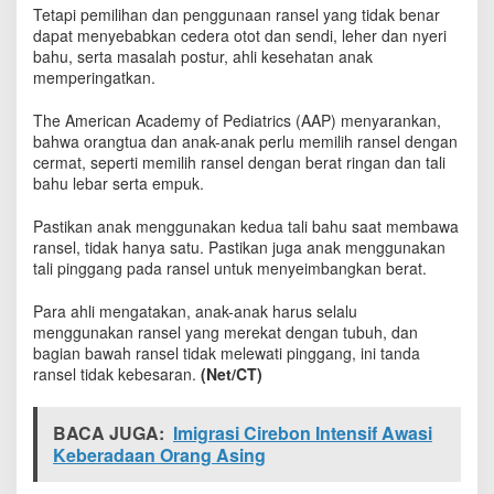
C
Tetapi pemilihan dan penggunaan ransel yang tidak benar
e
dapat menyebabkan cedera otot dan sendi, leher dan nyeri
g
bahu, serta masalah postur, ahli kesehatan anak
a
memperingatkan.
h
C
The American Academy of Pediatrics (AAP) menyarankan,
e
bahwa orangtua dan anak-anak perlu memilih ransel dengan
d
cermat, seperti memilih ransel dengan berat ringan dan tali
e
bahu lebar serta empuk.
r
a
Pastikan anak menggunakan kedua tali bahu saat membawa
L
ransel, tidak hanya satu. Pastikan juga anak menggunakan
e
tali pinggang pada ransel untuk menyeimbangkan berat.
h
e
r
Para ahli mengatakan, anak-anak harus selalu
A
menggunakan ransel yang merekat dengan tubuh, dan
n
bagian bawah ransel tidak melewati pinggang, ini tanda
a
ransel tidak kebesaran.
(Net/CT)
k
BACA JUGA:
Imigrasi Cirebon Intensif Awasi
Keberadaan Orang Asing