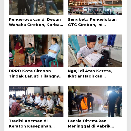
Pengeroyokan di Depan
Sengketa Pengelolaan
Wahaha Cirebon, Korban
GTC Cirebon, Ini
Tunggu Kejelasan dari
Penjelasan Frans
Polisi
Simanjuntak
DPRD Kota Cirebon
Ngaji di Atas Kereta,
Tindak Lanjuti Hilangnya
Ikhtiar Hadirkan
Data Adminduk Warga
Perjalanan Aman dan
Disabilitas
Nyaman
Tradisi Apeman di
Lansia Ditemukan
Keraton Kasepuhan
Meninggal di Pabrik