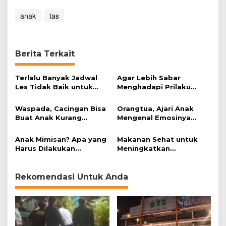
anak
tas
Berita Terkait
Terlalu Banyak Jadwal
Agar Lebih Sabar
Les Tidak Baik untuk
Menghadapi Prilaku
Anak
Anak
Waspada, Cacingan Bisa
Orangtua, Ajari Anak
Buat Anak Kurang
Mengenal Emosinya
Cerdas
dengan Tepat
Anak Mimisan? Apa yang
Makanan Sehat untuk
Harus Dilakukan
Meningkatkan
Orangtua?
Kecerdasan Otak Anak
Rekomendasi Untuk Anda