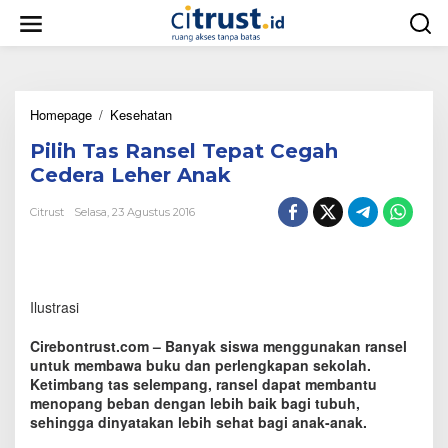
L
e
w
a
t
i
Homepage
/
Kesehatan
P
k
i
e
Pilih Tas Ransel Tepat Cegah
l
k
i
o
Cedera Leher Anak
h
n
T
t
Citrust
Selasa, 23 Agustus 2016
a
e
s
n
R
a
n
Ilustrasi
s
e
Cirebontrust.com – Banyak siswa menggunakan ransel
l
untuk membawa buku dan perlengkapan sekolah.
T
Ketimbang tas selempang, ransel dapat membantu
e
menopang beban dengan lebih baik bagi tubuh,
p
a
sehingga dinyatakan lebih sehat bagi anak-anak.
t