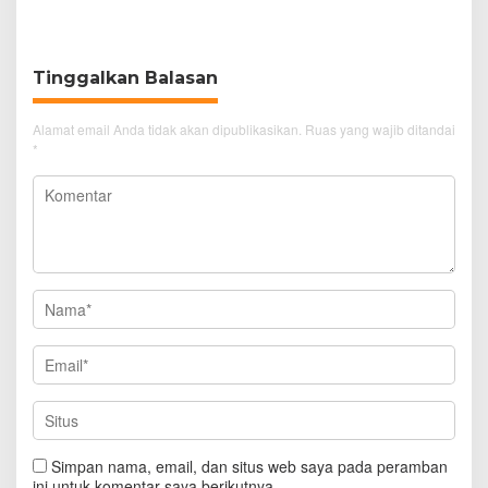
Cirebon Wujud Syukur
Spitenk, Diduga Akibat
dan Doa
Sakit
Tinggalkan Balasan
Alamat email Anda tidak akan dipublikasikan.
Ruas yang wajib ditandai
*
Simpan nama, email, dan situs web saya pada peramban
ini untuk komentar saya berikutnya.