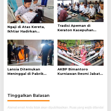
Tradisi Apeman di
Ngaji di Atas Kereta,
Keraton Kasepuhan
Ikhtiar Hadirkan
Cirebon Wujud Syukur
Perjalanan Aman dan
dan Doa
Nyaman
Lansia Ditemukan
AKBP Bimantoro
Meninggal di Pabrik
Kurniawan Resmi Jabat
Spitenk, Diduga Akibat
Kapolres Cirebon Kota
Sakit
Tinggalkan Balasan
Alamat email Anda tidak akan dipublikasikan.
Ruas yang wajib ditandai