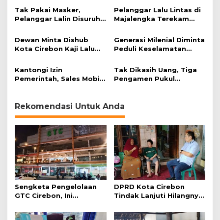
l
Tak Pakai Masker,
Pelanggar Lalu Lintas di
a
Pelanggar Lalin Disuruh
Majalengka Terekam
n
Lafalkan Pancasila
CCTV
g
Dewan Minta Dishub
g
Generasi Milenial Diminta
Kota Cirebon Kaji Lalu
a
Peduli Keselamatan
Lintas
r
Berlalu Lintas
a
Kantongi Izin
Tak Dikasih Uang, Tiga
n
Pemerintah, Sales Mobil
Pengamen Pukul
L
Manfaatkan Jalan Bima
Pengendara Motor
a
untuk Berjualan
l
Rekomendasi Untuk Anda
u
L
i
n
t
a
s
?
Sengketa Pengelolaan
DPRD Kota Cirebon
GTC Cirebon, Ini
Tindak Lanjuti Hilangnya
Penjelasan Frans
Data Adminduk Warga
Simanjuntak
Disabilitas