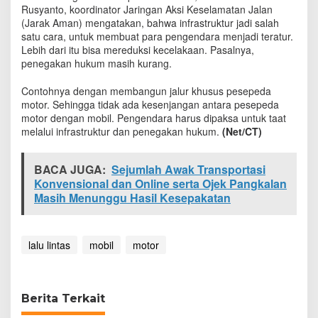
u
Rusyanto, koordinator Jaringan Aksi Keselamatan Jalan
k
(Jarak Aman) mengatakan, bahwa infrastruktur jadi salah
t
satu cara, untuk membuat para pengendara menjadi teratur.
u
Lebih dari itu bisa mereduksi kecelakaan. Pasalnya,
r
penegakan hukum masih kurang.
,
A
Contohnya dengan membangun jalur khusus pesepeda
l
motor. Sehingga tidak ada kesenjangan antara pesepeda
t
motor dengan mobil. Pengendara harus dipaksa untuk taat
e
melalui infrastruktur dan penegakan hukum.
(Net/CT)
r
n
a
BACA JUGA:
Sejumlah Awak Transportasi
t
Konvensional dan Online serta Ojek Pangkalan
i
Masih Menunggu Hasil Kesepakatan
f
K
u
r
lalu lintas
mobil
motor
a
n
g
i
Berita Terkait
P
e