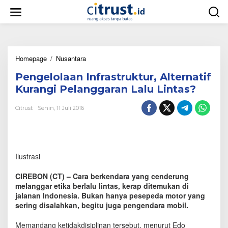
L
e
w
a
t
i
Homepage
/
Nusantara
P
k
e
e
Pengelolaan Infrastruktur, Alternatif
n
k
g
o
Kurangi Pelanggaran Lalu Lintas?
e
n
l
t
Citrust
Senin, 11 Juli 2016
o
e
l
n
a
a
n
Ilustrasi
I
n
CIREBON (CT) – Cara berkendara yang cenderung
f
melanggar etika berlalu lintas, kerap ditemukan di
r
jalanan Indonesia. Bukan hanya pesepeda motor yang
a
sering disalahkan, begitu juga pengendara mobil.
s
t
r
Memandang ketidakdisiplinan tersebut, menurut Edo