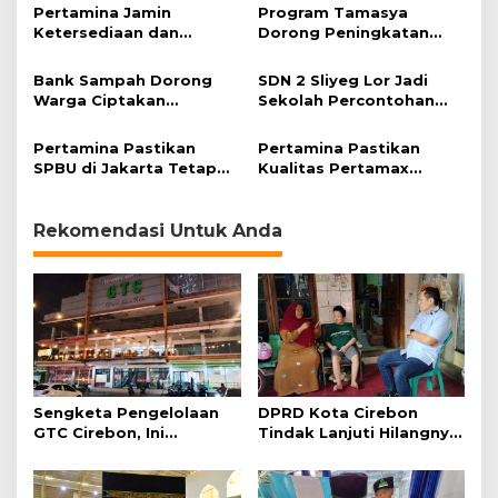
Pertamina Jamin
Program Tamasya
Ketersediaan dan
Dorong Peningkatan
Kualitas BBM Selama
Kualitas Layanan Sosial
Nataru
dan Pendidikan Anak
Bank Sampah Dorong
SDN 2 Sliyeg Lor Jadi
Warga Ciptakan
Sekolah Percontohan
Lingkungan
Ramah Sampah
Berkelanjutan
Pertamina Pastikan
Pertamina Pastikan
SPBU di Jakarta Tetap
Kualitas Pertamax
Beroperasi Normal
Sesuai Spesifikasi
Rekomendasi Untuk Anda
Sengketa Pengelolaan
DPRD Kota Cirebon
GTC Cirebon, Ini
Tindak Lanjuti Hilangnya
Penjelasan Frans
Data Adminduk Warga
Simanjuntak
Disabilitas