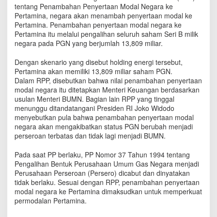
A
tentang Penambahan Penyertaan Modal Negara ke
l
Pertamina, negara akan menambah penyertaan modal ke
i
Pertamina. Penambahan penyertaan modal negara ke
h
Pertamina itu melalui pengalihan seluruh saham Seri B milik
k
negara pada PGN yang berjumlah 13,809 miliar.
a
n
Dengan skenario yang disebut holding energi tersebut,
S
Pertamina akan memiliki 13,809 miliar saham PGN.
a
Dalam RPP, disebutkan bahwa nilai penambahan penyertaan
h
modal negara itu ditetapkan Menteri Keuangan berdasarkan
a
usulan Menteri BUMN. Bagian lain RPP yang tinggal
m
menunggu ditandatangani Presiden RI Joko Widodo
P
menyebutkan pula bahwa penambahan penyertaan modal
G
negara akan mengakibatkan status PGN berubah menjadi
N
k
perseroan terbatas dan tidak lagi menjadi BUMN.
e
P
Pada saat PP berlaku, PP Nomor 37 Tahun 1994 tentang
e
Pengalihan Bentuk Perusahaan Umum Gas Negara menjadi
r
Perusahaan Perseroan (Persero) dicabut dan dinyatakan
t
tidak berlaku. Sesuai dengan RPP, penambahan penyertaan
a
modal negara ke Pertamina dimaksudkan untuk memperkuat
m
permodalan Pertamina.
i
n