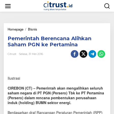
L
e
w
a
t
i
Homepage
/
Bisnis
P
k
e
e
Pemerintah Berencana Alihkan
m
k
e
o
Saham PGN ke Pertamina
r
n
i
t
Citrust
Selasa, 31 Mei 2016
n
e
t
n
a
h
B
Ilustrasi
e
r
CIREBON (CT) – Pemerintah akan mengalihkan seluruh
e
saham negara di PT PGN (Persero) Tbk ke PT Pertamina
n
(Persero) dalam rencana pembentukan perusahaan
c
induk (holding) BUMN sektor energi.
a
n
a
Berdasarkan draf Rancangan Peraturan Pemerintah (RPP)