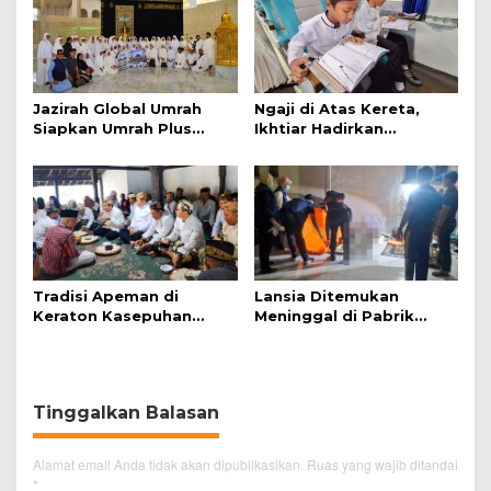
Jazirah Global Umrah
Ngaji di Atas Kereta,
Siapkan Umrah Plus
Ikhtiar Hadirkan
Turki dan Lima Paket
Perjalanan Aman dan
Baru 2027
Nyaman
Tradisi Apeman di
Lansia Ditemukan
Keraton Kasepuhan
Meninggal di Pabrik
Cirebon Wujud Syukur
Spitenk, Diduga Akibat
dan Doa
Sakit
Tinggalkan Balasan
Alamat email Anda tidak akan dipublikasikan.
Ruas yang wajib ditandai
*