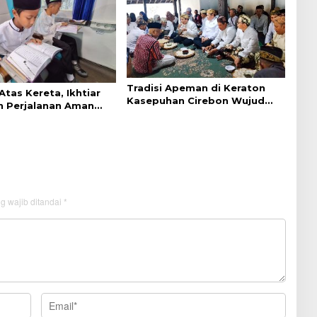
Tradisi Apeman di Keraton
 Atas Kereta, Ikhtiar
Kasepuhan Cirebon Wujud
n Perjalanan Aman
Syukur dan Doa
aman
g wajib ditandai
*