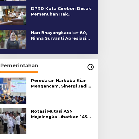
DPRD Kota Cirebon Desak
Pemenuhan Hak
Penyandang Disabilitas
Hari Bhayangkara ke-80,
Rinna Suryanti Apresiasi
Kinerja Polres Cirebon
Kota
Pemerintahan
Peredaran Narkoba Kian
Mengancam, Sinergi Jadi
Kunci Pencegahan
Rotasi Mutasi ASN
Majalengka Libatkan 145
Pejabat, Terapkan Sistem
Merit