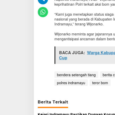
J
keprihatinan Polri terkait aksi bom 
a
j
“Kami juga menetapkan status siaga 
a
nasional yang berada di Kabupaten 
r
Indramayu,” terang Wijonarko.
a
n
Wijonarko meminta agar jajarannya u
P
mengantisipasi ancaman dalam ben
o
l
r
BACA JUGA:
Warga Kabupa
e
Cup
s
I
n
d
bendera setengah tiang
berita 
r
a
polres indramayu
teror bom
m
a
y
u
Berita Terkait
K
i
b
Kejari Indramayu Pastikan Dugaan Korup