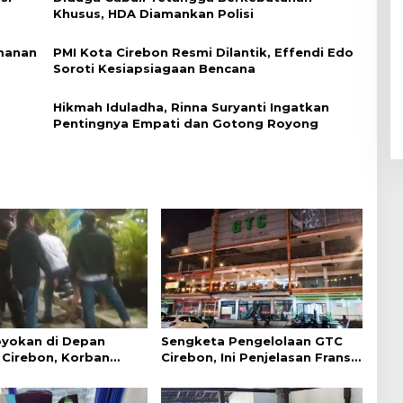
Khusus, HDA Diamankan Polisi
imanan
PMI Kota Cirebon Resmi Dilantik, Effendi Edo
Soroti Kesiapsiagaan Bencana
Hikmah Iduladha, Rinna Suryanti Ingatkan
Pentingnya Empati dan Gotong Royong
yokan di Depan
Sengketa Pengelolaan GTC
Cirebon, Korban
Cirebon, Ini Penjelasan Frans
ejelasan dari Polisi
Simanjuntak