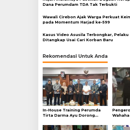
a
Dana Perumdam TDA Tak Terbukti
r
k
Wawali Cirebon Ajak Warga Perkuat Ke
a
pada Momentum Harjad ke-599
n
B
e
Kasus Video Asusila Terbongkar, Pelaku
n
Ditangkap Usai Cari Korban Baru
d
e
r
Rekomendasi Untuk Anda
a
S
e
t
e
n
g
a
h
T
In-House Training Perumda
Pengero
i
Tirta Darma Ayu Dorong
Wahaha 
a
Pelayanan dan
Tunggu K
n
Profesionalisme
g