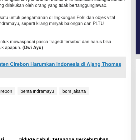
yang dilakukan oleh orang yang tidak bertanggungjawab.
satu untuk pengamanan di lingkungan Polri dan objek vital
Indramayu, seperti kilang minyak balongan dan PLTU
ntuk mewaspadai pasca tragedi tersebut dan harus bisa
tuk apapun.
(Dwi Ayu)
ten Cirebon Harumkan Indonesia di Ajang Thomas
cirebon
berita indramayu
bom jakarta
si
Diduga Cabuli Tetangga Berkebutuhan