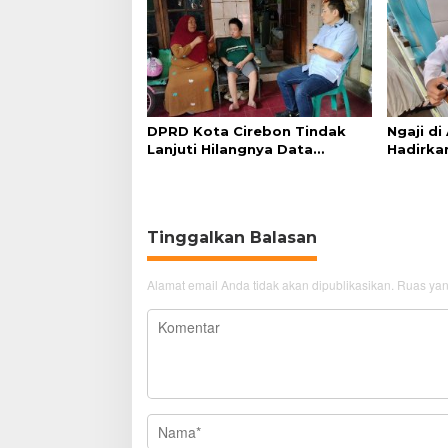
DPRD Kota Cirebon Tindak
Ngaji di
Lanjuti Hilangnya Data
Hadirka
Adminduk Warga Disabilitas
dan Ny
Tinggalkan Balasan
Alamat email Anda tidak akan dipublikasikan.
Ruas yan