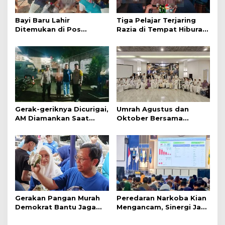
Bayi Baru Lahir
Tiga Pelajar Terjaring
Ditemukan di Pos
Razia di Tempat Hiburan
Kamling
Malam
Gerak-geriknya Dicurigai,
Umrah Agustus dan
AM Diamankan Saat
Oktober Bersama
Mengambil Kunci Motor
Jazirah Global, Nyaman
Menuju Baitullah
Gerakan Pangan Murah
Peredaran Narkoba Kian
Demokrat Bantu Jaga
Mengancam, Sinergi Jadi
Daya Beli Masyarakat
Kunci Pencegahan