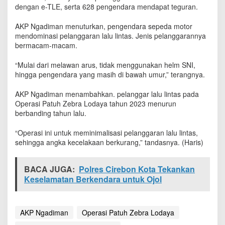
i
dengan e-TLE, serta 628 pengendara mendapat teguran.
n
d
AKP Ngadiman menuturkan, pengendara sepeda motor
a
mendominasi pelanggaran lalu lintas. Jenis pelanggarannya
k
bermacam-macam.
1
.
“Mulai dari melawan arus, tidak menggunakan helm SNI,
2
hingga pengendara yang masih di bawah umur,” terangnya.
1
4
AKP Ngadiman menambahkan. pelanggar lalu lintas pada
P
Operasi Patuh Zebra Lodaya tahun 2023 menurun
e
berbanding tahun lalu.
l
a
n
“Operasi ini untuk meminimalisasi pelanggaran lalu lintas,
g
sehingga angka kecelakaan berkurang,” tandasnya. (Haris)
g
a
BACA JUGA:
Polres Cirebon Kota Tekankan
r
Keselamatan Berkendara untuk Ojol
AKP Ngadiman
Operasi Patuh Zebra Lodaya