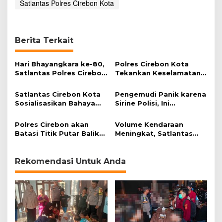
Satlantas Polres Cirebon Kota
Berita Terkait
Hari Bhayangkara ke-80,
Polres Cirebon Kota
Satlantas Polres Cirebon
Tekankan Keselamatan
Kota Salurkan Air Bersih
Berkendara untuk Ojol
Satlantas Cirebon Kota
Pengemudi Panik karena
Sosialisasikan Bahaya
Sirine Polisi, Ini
ODOL kepada Sopir Truk
Penjelasan Kapolres
Cirebon Kota
Polres Cirebon akan
Volume Kendaraan
Batasi Titik Putar Balik
Meningkat, Satlantas
Selama Mudik Lebaran
Polres Ciko Pastikan
Lalin Tol Terkendali
Rekomendasi Untuk Anda