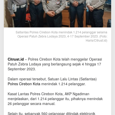
d
a
y
a
,
S
a
Satlantas Polres Cirebon Kota menindak 1.214 pelanggar selama
t
Operasi Patuh Zebra Lodaya 2023, 4-17 September 2023. (Foto:
l
Haris/Citrust.id)
a
n
t
a
Citrust.id
– Polres Cirebon Kota telah menggelar Operasi
s
Patuh Zebra Lodaya yang berlangsung sejak 4 hingga 17
P
September 2023.
o
l
Dalam operasi tersebut, Satuan Lalu Lintas (Satlantas)
r
Polres Cirebon Kota
menindak 1.214 pelanggar.
e
s
Kasat Lantas Polres Cirebon Kota, AKP Ngadiman
C
menjelaskan, dari 1.214 pelanggar itu, pihaknya menindak
i
26 pelanggar secara manual.
k
o
T
Selain itu, sebanyak 560 pelanggar ditindak elektronik