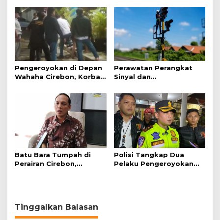
dan Profesionalisme
Pengeroyokan di Depan
Perawatan Perangkat
Wahaha Cirebon, Korban
Sinyal dan
Tunggu Kejelasan dari
Telekomunikasi Dukung
Polisi
Perjalanan Kereta Api
Batu Bara Tumpah di
Polisi Tangkap Dua
Perairan Cirebon,
Pelaku Pengeroyokan
Ancaman bagi Kerang
Pengunjung GTC Cirebon
Hijau
Tinggalkan Balasan