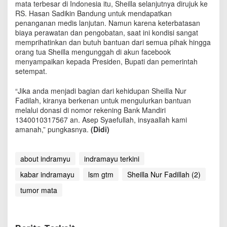
mata terbesar di Indonesia itu, Sheilla selanjutnya dirujuk ke
RS. Hasan Sadikin Bandung untuk mendapatkan
penanganan medis lanjutan. Namun karena keterbatasan
biaya perawatan dan pengobatan, saat ini kondisi sangat
memprihatinkan dan butuh bantuan dari semua pihak hingga
orang tua Sheilla mengunggah di akun facebook
menyampaikan kepada Presiden, Bupati dan pemerintah
setempat.
“Jika anda menjadi bagian dari kehidupan Sheilla Nur
Fadilah, kiranya berkenan untuk mengulurkan bantuan
melalui donasi di nomor rekening Bank Mandiri
1340010317567 an. Asep Syaefullah, insyaallah kami
amanah,” pungkasnya.
(Didi)
about indramyu
indramayu terkini
kabar indramayu
lsm gtm
Sheilla Nur Fadillah (2)
tumor mata