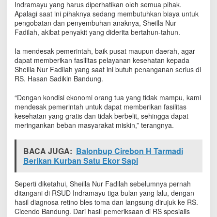
Indramayu yang harus diperhatikan oleh semua pihak.
d
Apalagi saat ini pihaknya sedang membutuhkan biaya untuk
e
pengobatan dan penyembuhan anaknya, Sheilla Nur
r
i
Fadilah, akibat penyakit yang diderita bertahun-tahun.
t
a
Ia mendesak pemerintah, baik pusat maupun daerah, agar
T
dapat memberikan fasilitas pelayanan kesehatan kepada
u
Sheilla Nur Fadilah yang saat ini butuh penanganan serius di
m
RS. Hasan Sadikin Bandung.
o
r
“Dengan kondisi ekonomi orang tua yang tidak mampu, kami
mendesak pemerintah untuk dapat memberikan fasilitas
kesehatan yang gratis dan tidak berbelit, sehingga dapat
meringankan beban masyarakat miskin,” terangnya.
BACA JUGA:
Balonbup Cirebon H Tarmadi
Berikan Kurban Satu Ekor Sapi
Seperti diketahui, Sheilla Nur Fadilah sebelumnya pernah
ditangani di RSUD Indramayu tiga bulan yang lalu, dengan
hasil diagnosa retino bles toma dan langsung dirujuk ke RS.
Cicendo Bandung. Dari hasil pemeriksaan di RS spesialis