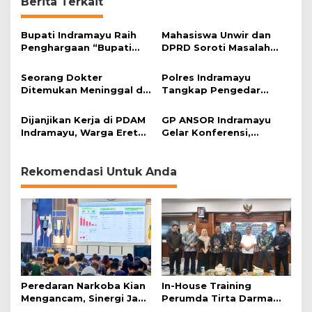
Berita Terkait
Bupati Indramayu Raih
Mahasiswa Unwir dan
Penghargaan “Bupati
DPRD Soroti Masalah
Peduli HAM”
Sampah di Indramayu
Seorang Dokter
Polres Indramayu
Ditemukan Meninggal di
Tangkap Pengedar
Toilet RSUD Indramayu
Narkoba di Kecamatan
Patrol
Dijanjikan Kerja di PDAM
GP ANSOR Indramayu
Indramayu, Warga Eretan
Gelar Konferensi,
Diduga Jadi Korban
Waspadai Gerakan
Penipuan hingga
Radikalisme Berkedok
Ratusan Juta
Agama
Rekomendasi Untuk Anda
Peredaran Narkoba Kian
In-House Training
Mengancam, Sinergi Jadi
Perumda Tirta Darma
Kunci Pencegahan
Ayu Dorong Pelayanan