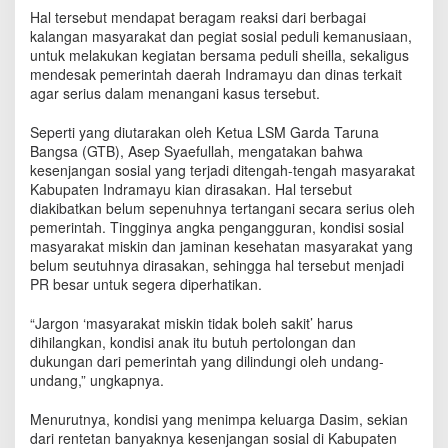
k
Hal tersebut mendapat beragam reaksi dari berbagai
P
kalangan masyarakat dan pegiat sosial peduli kemanusiaan,
e
untuk melakukan kegiatan bersama peduli sheilla, sekaligus
m
mendesak pemerintah daerah Indramayu dan dinas terkait
e
agar serius dalam menangani kasus tersebut.
r
i
Seperti yang diutarakan oleh Ketua LSM Garda Taruna
n
Bangsa (GTB), Asep Syaefullah, mengatakan bahwa
t
kesenjangan sosial yang terjadi ditengah-tengah masyarakat
a
Kabupaten Indramayu kian dirasakan. Hal tersebut
h
B
diakibatkan belum sepenuhnya tertangani secara serius oleh
a
pemerintah. Tingginya angka pengangguran, kondisi sosial
n
masyarakat miskin dan jaminan kesehatan masyarakat yang
t
belum seutuhnya dirasakan, sehingga hal tersebut menjadi
u
PR besar untuk segera diperhatikan.
B
a
“Jargon ‘masyarakat miskin tidak boleh sakit’ harus
l
dihilangkan, kondisi anak itu butuh pertolongan dan
i
dukungan dari pemerintah yang dilindungi oleh undang-
t
undang,” ungkapnya.
a
P
Menurutnya, kondisi yang menimpa keluarga Dasim, sekian
e
dari rentetan banyaknya kesenjangan sosial di Kabupaten
n