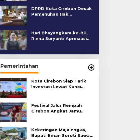
DPRD Kota Cirebon Desak
Pemenuhan Hak
Penyandang Disabilitas
Hari Bhayangkara ke-80,
Rinna Suryanti Apresiasi
Kinerja Polres Cirebon
Kota
Pemerintahan
Kota Cirebon Siap Tarik
Investasi Lewat Kunci
Bersama Summit 2026
Festival Jalur Rempah
Cirebon Angkat Jamu
Tradisional
Kekeringan Majalengka,
Bupati Eman Soroti Sawah