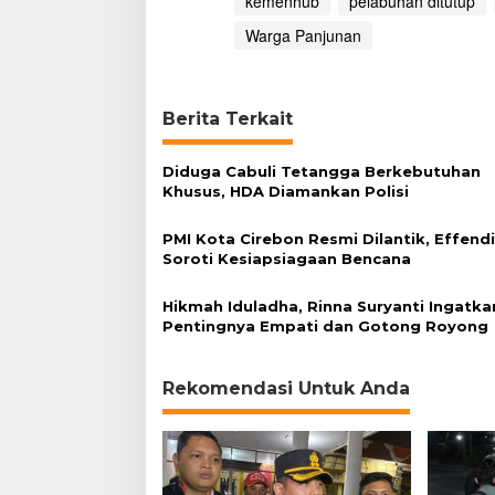
kemenhub
pelabuhan ditutup
e
l
Warga Panjunan
a
b
u
h
Berita Terkait
a
n
A
Diduga Cabuli Tetangga Berkebutuhan
k
Khusus, HDA Diamankan Polisi
h
i
PMI Kota Cirebon Resmi Dilantik, Effend
r
Soroti Kesiapsiagaan Bencana
n
y
Hikmah Iduladha, Rinna Suryanti Ingatka
a
Pentingnya Empati dan Gotong Royong
D
i
t
Rekomendasi Untuk Anda
u
t
u
p