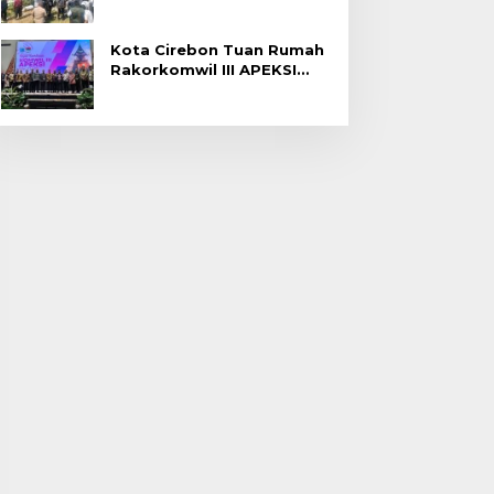
Gagal Panen di Jatitujuh
Kota Cirebon Tuan Rumah
Rakorkomwil III APEKSI
2027