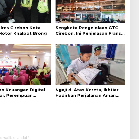
lres Cirebon Kota
Sengketa Pengelolaan GTC
 Motor Knalpot Brong
Cirebon, Ini Penjelasan Frans
Simanjuntak
an Keuangan Digital
Ngaji di Atas Kereta, Ikhtiar
ai, Perempuan
Hadirkan Perjalanan Aman
 Lebih Waspada
dan Nyaman
g wajib ditandai
*