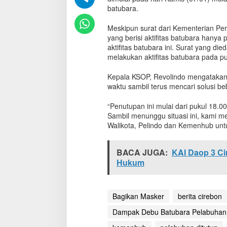
a
batubara.
r
a
Meskipun surat dari Kementerian Pe
n
yang berisi aktifitas batubara han
,
aktifitas batubara ini. Surat yang d
B
melakukan aktifitas batubara pada pu
o
n
Kepala KSOP, Revolindo mengatakan p
g
waktu sambil terus mencari solusi beb
k
a
r
“Penutupan ini mulai dari pukul 18.0
M
Sambil menunggu situasi ini, kami 
u
Walikota, Pelindo dan Kemenhub untu
a
t
B
BACA JUGA:
KAI Daop 3 Ci
a
Hukum
t
u
b
Bagikan Masker
berita cirebon
a
r
Dampak Debu Batubara Pelabuhan
a
P