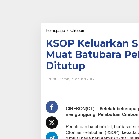
Homepage
/
Cirebon
K
S
KSOP Keluarkan S
O
P
Muat Batubara Pe
K
e
Ditutup
l
u
a
Citrust
Kamis, 7 Januari 2016
r
k
a
n
S
CIREBON(CT) – Setelah beberapa 
u
mengungjungi Pelabuhan Cirebon, 
r
a
t
Penutupan batubara ini, berdasar su
E
Otoritas Pelabuhan (KSOP), kepada p
d
dimulai pada hari Kamis (07/01) mula