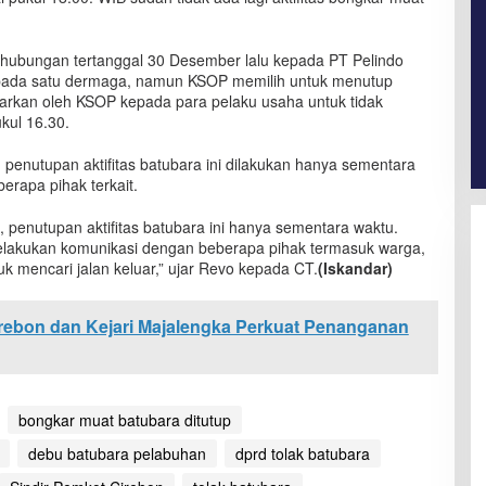
rhubungan tertanggal 30 Desember lalu kepada PT Pelindo
ya pada satu dermaga, namun KSOP memilih untuk menutup
iedarkan oleh KSOP kepada para pelaku usaha untuk tidak
kul 16.30.
enutupan aktifitas batubara ini dilakukan hanya sementara
erapa pihak terkait.
0, penutupan aktifitas batubara ini hanya sementara waktu.
melakukan komunikasi dengan beberapa pihak termasuk warga,
k mencari jalan keluar,” ujar Revo kepada CT.
(Iskandar)
rebon dan Kejari Majalengka Perkuat Penanganan
bongkar muat batubara ditutup
debu batubara pelabuhan
dprd tolak batubara