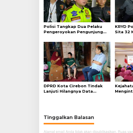
Polisi Tangkap Dua Pelaku
KRYD Po
Pengeroyokan Pengunjung
Sita 32
GTC Cirebon
DPRD Kota Cirebon Tindak
Kejahat
Lanjuti Hilangnya Data
Mengint
Adminduk Warga Disabilitas
Diminta
Tinggalkan Balasan
Alamat email Anda tidak akan dipublikasikan.
Ruas yan