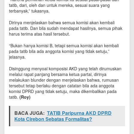
n
tatib, dari, oleh dan untuk mereka, sesuai suara yang
:
terbanyak,” tukasnya.
P
e
Dirinya menjelaskan bahwa semua komisi akan kembali
n
pada tatib. Dan bila sudah mendapat hasilnya, semua pihak
e
harus terima atas hasil tersebut.
t
a
“Bukan hanya komisi B, tetapi semua komisi akan kembali
p
pada tatib bila ada anggota komisi yang tidak setuju,”
a
n
jelasnya.
A
K
Disinggung menyoal komposisi AKD yang telah dirumuskan
D
melalui rapat panjang bersama ketua partai, dirinya
K
melakukan blunder dengan menjelaskan bahwa, rumusan
e
tersebut tetap berlaku dengan catatan bila ada anggota
m
komisi DPRD yang tidak setuju, maka dikembalikan pada
b
tatib.
(Roy)
a
l
i
BACA JUGA:
TATIB Paripurna AKD DPRD
P
Kota Cirebon Sebatas Formalitas?
a
d
a