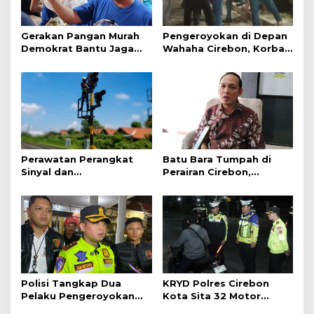
Gerakan Pangan Murah
Pengeroyokan di Depan
Demokrat Bantu Jaga
Wahaha Cirebon, Korban
Daya Beli Masyarakat
Tunggu Kejelasan dari
Polisi
Perawatan Perangkat
Batu Bara Tumpah di
Sinyal dan
Perairan Cirebon,
Telekomunikasi Dukung
Ancaman bagi Kerang
Perjalanan Kereta Api
Hijau
Polisi Tangkap Dua
KRYD Polres Cirebon
Pelaku Pengeroyokan
Kota Sita 32 Motor
Pengunjung GTC Cirebon
Knalpot Brong