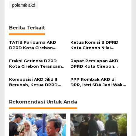
T
polemik akd
A
T
I
B
Berita Terkait
TATIB Paripurna AKD
Ketua Komisi B DPRD
DPRD Kota Cirebon
Kota Cirebon Nilai
Sebatas Formalitas?
Komposisi AKD Penuh
Rekayasa
Fraksi Gerindra DPRD
Rapat Persiapan AKD
Kota Cirebon Terancam
DPRD Kota Cirebon
tak Mendapat Jatah
Berakhir Deadlock
Ketua Komisi
Komposisi AKD Jilid II
PPP Rombak AKD di
Berubah, Ketua DPRD
DPR, Istri SDA Jadi Wakil
Akan Sambangi Petinggi
Ketua
Partai?
Rekomendasi Untuk Anda