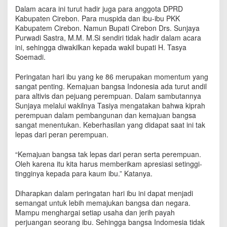
i
Dalam acara ini turut hadir juga para anggota DPRD
n
Kabupaten Cirebon. Para muspida dan ibu-ibu PKK
g
Kabupatem Cirebon. Namun Bupati Cirebon Drs. Sunjaya
a
Purwadi Sastra, M.M. M.Si sendiri tidak hadir dalam acara
t
ini, sehingga diwakilkan kepada wakil bupati H. Tasya
i
Soemadi.
H
a
Peringatan hari ibu yang ke 86 merupakan momentum yang
r
sangat penting. Kemajuan bangsa Indonesia ada turut andil
i
para altivis dan pejuang perempuan. Dalam sambutannya
I
b
Sunjaya melalui wakilnya Tasiya mengatakan bahwa kiprah
u
perempuan dalam pembangunan dan kemajuan bangsa
,
sangat menentukan. Keberhasilan yang didapat saat ini tak
J
lepas dari peran perempuan.
a
d
“Kemajuan bangsa tak lepas dari peran serta perempuan.
i
Oleh karena itu kita harus memberikam apresiasi setinggi-
k
tingginya kepada para kaum ibu.” Katanya.
a
n
Diharapkan dalam peringatan hari ibu ini dapat menjadi
M
semangat untuk lebih memajukan bangsa dan negara.
o
Mampu menghargai setiap usaha dan jerih payah
m
perjuangan seorang ibu. Sehingga bangsa Indomesia tidak
e