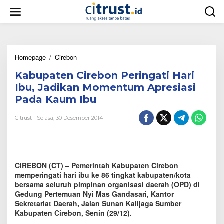
L
e
w
a
t
i
Homepage
/
Cirebon
K
k
a
e
Kabupaten Cirebon Peringati Hari
b
k
u
o
Ibu, Jadikan Momentum Apresiasi
p
n
Pada Kaum Ibu
a
t
t
e
Citrust
Selasa, 30 Desember 2014
e
n
n
C
i
r
CIREBON (CT) – Pemerintah Kabupaten Cirebon
e
b
memperingati hari ibu ke 86 tingkat kabupaten/kota
o
bersama seluruh pimpinan organisasi daerah (OPD) di
n
Gedung Pertemuan Nyi Mas Gandasari, Kantor
P
Sekretariat Daerah, Jalan Sunan Kalijaga Sumber
e
Kabupaten Cirebon, Senin (29/12).
r