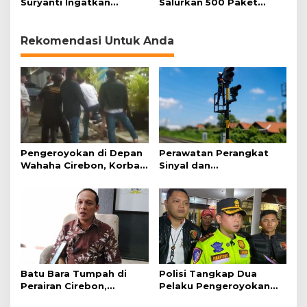
Suryanti Ingatkan
Salurkan 500 Paket
Pentingnya Empati dan
Daging Kurban
Gotong Royong
Rekomendasi Untuk Anda
Pengeroyokan di Depan
Perawatan Perangkat
Wahaha Cirebon, Korban
Sinyal dan
Tunggu Kejelasan dari
Telekomunikasi Dukung
Polisi
Perjalanan Kereta Api
Batu Bara Tumpah di
Polisi Tangkap Dua
Perairan Cirebon,
Pelaku Pengeroyokan
Ancaman bagi Kerang
Pengunjung GTC Cirebon