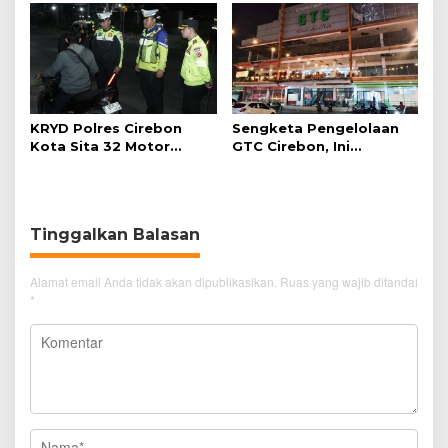
Hijau
KRYD Polres Cirebon
Sengketa Pengelolaan
Kota Sita 32 Motor
GTC Cirebon, Ini
Knalpot Brong
Penjelasan Frans
Simanjuntak
Tinggalkan Balasan
Alamat email Anda tidak akan dipublikasikan.
Ruas yang wajib ditandai
*