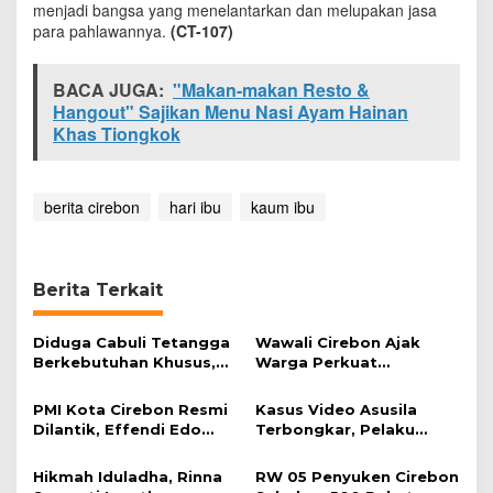
menjadi bangsa yang menelantarkan dan melupakan jasa
n
para pahlawannya.
(CT-107)
t
u
m
BACA JUGA:
"Makan-makan Resto &
A
Hangout" Sajikan Menu Nasi Ayam Hainan
p
r
Khas Tiongkok
e
s
i
berita cirebon
hari ibu
kaum ibu
a
s
i
P
a
Berita Terkait
d
a
Diduga Cabuli Tetangga
Wawali Cirebon Ajak
K
Berkebutuhan Khusus,
Warga Perkuat
a
HDA Diamankan Polisi
Keimanan pada
u
Momentum Harjad ke-
m
PMI Kota Cirebon Resmi
Kasus Video Asusila
599
I
Dilantik, Effendi Edo
Terbongkar, Pelaku
b
Soroti Kesiapsiagaan
Ditangkap Usai Cari
u
Bencana
Korban Baru
Hikmah Iduladha, Rinna
RW 05 Penyuken Cirebon