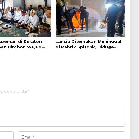
 Apeman di Keraton
Lansia Ditemukan Meninggal
an Cirebon Wujud
di Pabrik Spitenk, Diduga
dan Doa
Akibat Sakit
g wajib ditandai
*