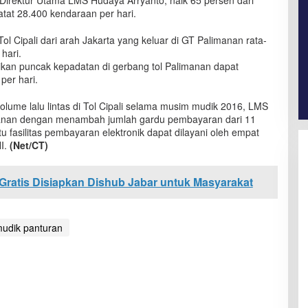
 Direktur Utama LMS Hudaya Arryanto, naik 65 persen dari
tat 28.400 kendaraan per hari.
Tol Cipali dari arah Jakarta yang keluar di GT Palimanan rata-
hari.
sikan puncak kepadatan di gerbang tol Palimanan dapat
per hari.
lume lalu lintas di Tol Cipali selama musim mudik 2016, LMS
manan dengan menambah jumlah gardu pembayaran dari 11
u fasilitas pembayaran elektronik dapat dilayani oleh empat
NI.
(Net/CT)
Gratis Disiapkan Dishub Jabar untuk Masyarakat
udik panturan