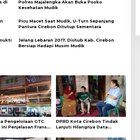
s di
Polres Majalengka Akan Buka Posko
Kesehatan Mudik
an
Picu Macet Saat Mudik, U-Turn Sepanjang
Pantura Cirebon Ditutup Sementara
mukti
Jelang Lebaran 2017, Dishub Kab. Cirebon
Bersiap Hadapi Musim Mudik
a Pengelolaan GTC
DPRD Kota Cirebon Tindak
 Ini Penjelasan Frans
Lanjuti Hilangnya Data
ntak
Adminduk Warga Disabilitas