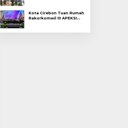
Gagal Panen di Jatitujuh
Kota Cirebon Tuan Rumah
Rakorkomwil III APEKSI
2027