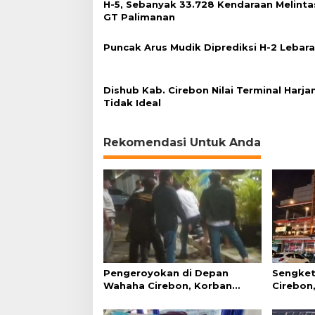
H-5, Sebanyak 33.728 Kendaraan Melinta
6
GT Palimanan
5
P
e
Puncak Arus Mudik Diprediksi H-2 Lebar
r
s
e
Dishub Kab. Cirebon Nilai Terminal Harja
n
Tidak Ideal
Rekomendasi Untuk Anda
Pengeroyokan di Depan
Sengket
Wahaha Cirebon, Korban
Cirebon,
Tunggu Kejelasan dari Polisi
Simanju