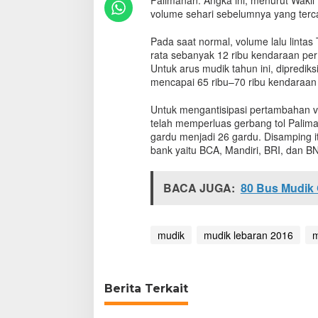
Palimanan. Angka ini, menurut Wakil
e
volume sehari sebelumnya yang terca
l
i
Pada saat normal, volume lalu lintas 
n
rata sebanyak 12 ribu kendaraan per 
t
Untuk arus mudik tahun ini, dipredik
a
mencapai 65 ribu–70 ribu kendaraan 
s
i
Untuk mengantisipasi pertambahan vo
T
o
telah memperluas gerbang tol Pali
l
gardu menjadi 26 gardu. Disamping it
C
bank yaitu BCA, Mandiri, BRI, dan B
i
p
a
BACA JUGA:
80 Bus Mudik 
l
i
M
mudik
mudik lebaran 2016
m
e
l
o
n
j
Berita Terkait
a
k