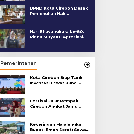
DPRD Kota Cirebon Desak
Pemenuhan Hak
Penyandang Disabilitas
Hari Bhayangkara ke-80,
Rinna Suryanti Apresiasi
Kinerja Polres Cirebon
Kota
Pemerintahan
Kota Cirebon Siap Tarik
Investasi Lewat Kunci
Bersama Summit 2026
Festival Jalur Rempah
Cirebon Angkat Jamu
Tradisional
Kekeringan Majalengka,
Bupati Eman Soroti Sawah