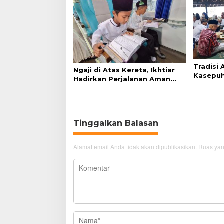
Tradisi
Ngaji di Atas Kereta, Ikhtiar
Kasepuh
Hadirkan Perjalanan Aman
Syukur 
dan Nyaman
Tinggalkan Balasan
Alamat email Anda tidak akan dipublikasikan.
Ruas yan