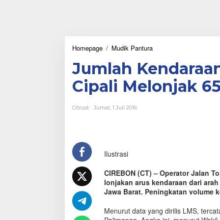
Homepage
/
Mudik Pantura
J
u
Jumlah Kendaraan 
m
l
Cipali Melonjak 6
a
h
K
Citrust
Jumat, 1 Juli 2016
e
n
d
a
r
Ilustrasi
a
a
n
CIREBON (CT) – Operator Jalan Tol
y
lonjakan arus kendaraan dari arah
a
Jawa Barat. Peningkatan volume ke
n
g
Menurut data yang dirilis LMS, terca
M