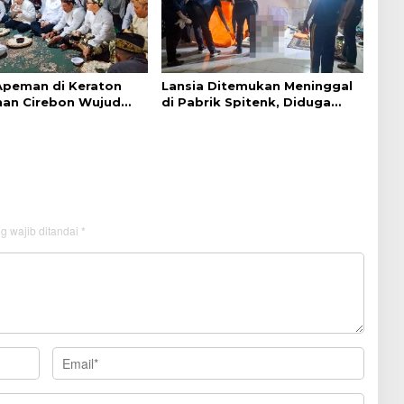
 Apeman di Keraton
Lansia Ditemukan Meninggal
an Cirebon Wujud
di Pabrik Spitenk, Diduga
dan Doa
Akibat Sakit
g wajib ditandai
*