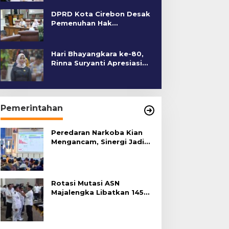
DPRD Kota Cirebon Desak
Pemenuhan Hak
Penyandang Disabilitas
Hari Bhayangkara ke-80,
Rinna Suryanti Apresiasi
Kinerja Polres Cirebon
Kota
Pemerintahan
Peredaran Narkoba Kian
Mengancam, Sinergi Jadi
Kunci Pencegahan
Rotasi Mutasi ASN
Majalengka Libatkan 145
Pejabat, Terapkan Sistem
Merit