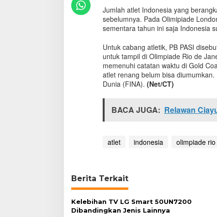
a
Jumlah atlet Indonesia yang berangka
m
sebelumnya. Pada Olimipiade London
b
sementara tahun ini saja Indonesia su
a
h
Untuk cabang atletik, PB PASI diseb
a
untuk tampil di Olimpiade Rio de Ja
n
memenuhi catatan waktu di Gold Coa
k
atlet renang belum bisa diumumkan.
e
O
Dunia (FINA).
(Net/CT)
l
i
BACA JUGA:
Relawan Ciay
m
p
i
a
atlet
indonesia
olimpiade rio
d
e
R
i
Berita Terkait
o
Kelebihan TV LG Smart 50UN7200
Dibandingkan Jenis Lainnya