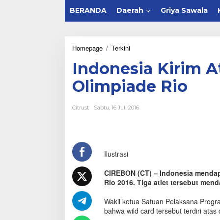
BERANDA
Daerah
Griya Sawala
Homepage
/
Terkini
I
n
Indonesia Kirim 
d
o
Olimpiade Rio
n
e
s
Citrust
Sabtu, 16 Juli 2016
i
a
K
i
r
Ilustrasi
i
m
A
CIREBON (CT) – Indonesia mendapa
t
Rio 2016. Tiga atlet tersebut menda
l
e
Wakil ketua Satuan Pelaksana Progr
t
bahwa wild card tersebut terdiri ata
T