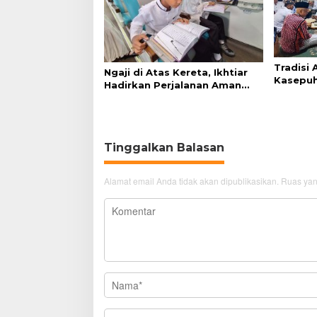
Tradisi
Ngaji di Atas Kereta, Ikhtiar
Kasepuh
Hadirkan Perjalanan Aman
Syukur 
dan Nyaman
Tinggalkan Balasan
Alamat email Anda tidak akan dipublikasikan.
Ruas yan