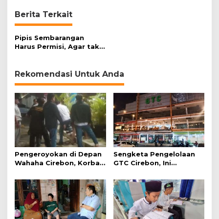
n
H
Berita Terkait
e
b
Pipis Sembarangan
o
Harus Permisi, Agar tak
h
Diganggu Makhluk Halus
N
e
Rekomendasi Untuk Anda
t
t
e
r
Pengeroyokan di Depan
Sengketa Pengelolaan
Wahaha Cirebon, Korban
GTC Cirebon, Ini
Tunggu Kejelasan dari
Penjelasan Frans
Polisi
Simanjuntak