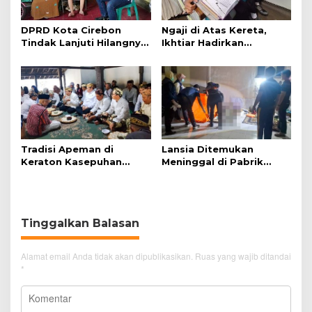
DPRD Kota Cirebon
Ngaji di Atas Kereta,
Tindak Lanjuti Hilangnya
Ikhtiar Hadirkan
Data Adminduk Warga
Perjalanan Aman dan
Disabilitas
Nyaman
Tradisi Apeman di
Lansia Ditemukan
Keraton Kasepuhan
Meninggal di Pabrik
Cirebon Wujud Syukur
Spitenk, Diduga Akibat
dan Doa
Sakit
Tinggalkan Balasan
Alamat email Anda tidak akan dipublikasikan.
Ruas yang wajib ditandai
*