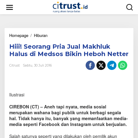
L
e
w
a
t
i
Homepage
/
Hiburan
H
k
i
e
Hiii! Seorang Pria Jual Makhluk
i
k
i
o
Halus di Medsos Bikin Heboh Netter
!
n
S
t
Citrust
Sabtu, 30 Juli 2016
e
e
o
n
r
a
n
Ilustrasi
g
P
CIREBON (CT) – Aneh tapi nyata, media sosial
r
merupakan wahana bagi publik untuk berbagi segala
i
hal. Tidak hanya itu, banyak yang memanfaatkan media-
a
media seperti Facebook dan Instagram untuk berjualan.
J
u
a
Salah satunya seperti yang dilakukan oleh pemilik akun