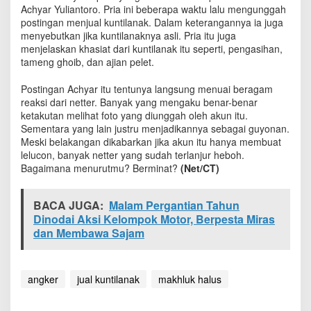
l
Achyar Yuliantoro. Pria ini beberapa waktu lalu mengunggah
M
postingan menjual kuntilanak. Dalam keterangannya ia juga
a
menyebutkan jika kuntilanaknya asli. Pria itu juga
k
menjelaskan khasiat dari kuntilanak itu seperti, pengasihan,
h
tameng ghoib, dan ajian pelet.
l
u
Postingan Achyar itu tentunya langsung menuai beragam
k
reaksi dari netter. Banyak yang mengaku benar-benar
H
ketakutan melihat foto yang diunggah oleh akun itu.
a
Sementara yang lain justru menjadikannya sebagai guyonan.
l
Meski belakangan dikabarkan jika akun itu hanya membuat
u
lelucon, banyak netter yang sudah terlanjur heboh.
s
Bagaimana menurutmu? Berminat?
(Net/CT)
d
i
M
BACA JUGA:
Malam Pergantian Tahun
e
Dinodai Aksi Kelompok Motor, Berpesta Miras
d
s
dan Membawa Sajam
o
s
B
angker
jual kuntilanak
makhluk halus
i
k
i