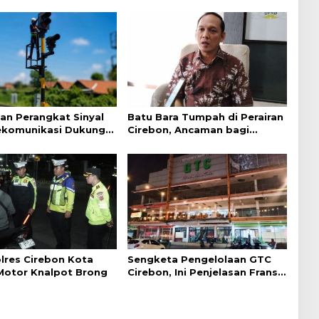
an Perangkat Sinyal
Batu Bara Tumpah di Perairan
ekomunikasi Dukung
Cirebon, Ancaman bagi
an Kereta Api
Kerang Hijau
lres Cirebon Kota
Sengketa Pengelolaan GTC
 Motor Knalpot Brong
Cirebon, Ini Penjelasan Frans
Simanjuntak