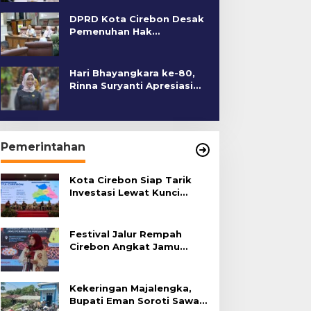
DPRD Kota Cirebon Desak
Pemenuhan Hak
Penyandang Disabilitas
Hari Bhayangkara ke-80,
Rinna Suryanti Apresiasi
Kinerja Polres Cirebon
Kota
Pemerintahan
Kota Cirebon Siap Tarik
Investasi Lewat Kunci
Bersama Summit 2026
Festival Jalur Rempah
Cirebon Angkat Jamu
Tradisional
Kekeringan Majalengka,
Bupati Eman Soroti Sawah