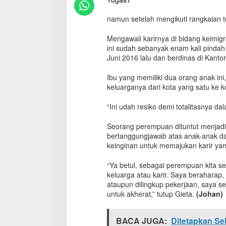
B
e
namun setelah mengikuti rangkaian t
r
u
Mengawali karirnya di bidang keimigr
s
ini sudah sebanyak enam kali pindah 
a
Juni 2016 lalu dan berdinas di Kantor
h
a
Ibu yang memiliki dua orang anak in
T
keluarganya dari kota yang satu ke k
u
n
j
“Ini udah resiko demi totalitasnya d
u
k
Seorang perempuan dituntut menjadi m
a
bertanggungjawab atas anak-anak dan 
n
keinginan untuk memajukan karir yang
T
o
“Ya betul, sebagai perempuan kita ser
t
keluarga atau karir. Saya beraharap
a
ataupun dilingkup pekerjaan, saya s
l
untuk akherat,” tutup Gieta.
(Johan)
i
t
a
BACA JUGA:
Ditetapkan Seb
s