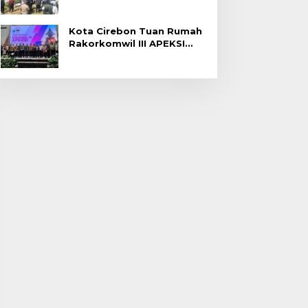
Gagal Panen di Jatitujuh
Kota Cirebon Tuan Rumah
Rakorkomwil III APEKSI
2027