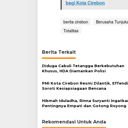
bagi Kota Cirebon
J
a
l
a
berita cirebon
Berusaha Tunjuk
n
k
Totalitas
a
n
T
u
Berita Terkait
g
a
s
Diduga Cabuli Tetangga Berkebutuhan
Khusus, HDA Diamankan Polisi
PMI Kota Cirebon Resmi Dilantik, Effend
Soroti Kesiapsiagaan Bencana
Hikmah Iduladha, Rinna Suryanti Ingatka
Pentingnya Empati dan Gotong Royong
Rekomendasi Untuk Anda