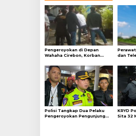
Pengeroyokan di Depan
Perawat
Wahaha Cirebon, Korban
dan Tel
Tunggu Kejelasan dari Polisi
Perjalan
Polisi Tangkap Dua Pelaku
KRYD Po
Pengeroyokan Pengunjung
Sita 32
GTC Cirebon