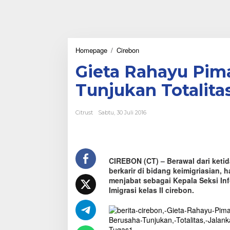
Homepage
/
Cirebon
G
i
Gieta Rahayu Pim
e
t
Tunjukan Totalita
a
R
a
Citrust
Sabtu, 30 Juli 2016
h
a
y
u
P
CIREBON (CT) – Berawal dari keti
i
berkarir di bidang keimigriasian, h
m
a
menjabat sebagai Kepala Seksi In
n
Imigrasi kelas II cirebon.
d
a
r
i