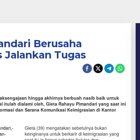
andari Berusaha
s Jalankan Tugas
daksengajaan hingga akhirnya berbuah nasib baik untuk
al itulah dialami oleh, Gieta Rahayu Pimandari yang saat ini
formasi dan Sarana Komunikasi Keimigrasian di Kantor
Gieta (39) mengatakan sebetulnya bukan
keinginanya untuk berkarir di keimigrasian yang
saat itu ia hanya sekedar ikut tes dan