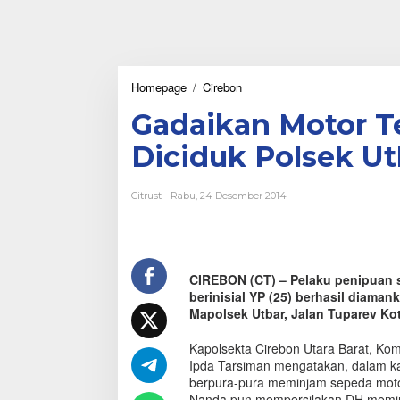
Homepage
/
Cirebon
G
a
Gadaikan Motor 
d
a
Diciduk Polsek Ut
i
k
a
Citrust
Rabu, 24 Desember 2014
n
M
o
t
o
CIREBON (CT) – Pelaku penipuan s
r
berinisial YP (25) berhasil diaman
T
e
Mapolsek Utbar, Jalan Tuparev Kot
m
a
Kapolsekta Cirebon Utara Barat, Kom
n
Ipda Tarsiman mengatakan, dalam 
,
berpura-pura meminjam sepeda motor 
2
Nanda pun mempersilakan DH memin