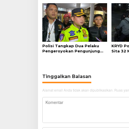
Polisi Tangkap Dua Pelaku
KRYD Po
Pengeroyokan Pengunjung
Sita 32
GTC Cirebon
Tinggalkan Balasan
Alamat email Anda tidak akan dipublikasikan.
Ruas yan