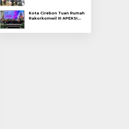
Gagal Panen di Jatitujuh
Kota Cirebon Tuan Rumah
Rakorkomwil III APEKSI
2027