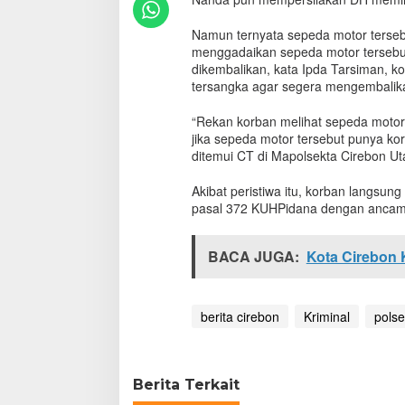
P
e
Namun ternyata sepeda motor tersebu
m
menggadaikan sepeda motor tersebut
u
dikembalikan, kata Ipda Tarsiman, 
d
tersangka agar segera mengembalika
a
D
“Rekan korban melihat sepeda motor
i
jika sepeda motor tersebut punya kor
c
ditemui CT di Mapolsekta Cirebon Ut
i
d
u
Akibat peristiwa itu, korban langsung
k
pasal 372 KUHPidana dengan ancam
P
o
l
BACA JUGA:
Kota Cirebon 
s
e
k
berita cirebon
Kriminal
polse
U
t
b
a
r
Berita Terkait