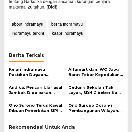
tentang Narkotika dengan ancaman kurungan penjara
maksimal 20 tahun.
(Didi)
about indramayu
berita indramayu
indramayu terkini
kaabr indramayu
Berita Terkait
Kejari Indramayu
Alfamart dan IWO Jawa
Pastikan Dugaan
Barat Tebar Kepedulian
Korupsi Dana Perumdam
lewat Program Kurban
TDA Tak Terbukti
Andika, Pencari Ular asal
Gedung Sekolah Tak
Jambak Dipolisikan
Layak, SDN Cibeber Kab.
Perhutani Indramayu
Indramayu Minim Peserta
Didik
Ono Surono Terus Kawal
Ono Surono Dorong
Ribuan Penerbitan SIPI
Pembangunan Wilayah
yang Mangkrak, 100
Kepulauan melalui UU
Lebihnya Kapal dari
Daerah Kepulauan
Indramayu
Rekomendasi Untuk Anda