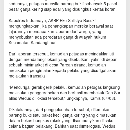
n
keduanya, petugas menyita barang bukti sebanyak 5 paket
d
besar ganja kering siap edar yang dibungkus kertas koran.
r
a
Kapolres Indramayu, AKBP Eko Sulistyo Basuki
m
mengungkapkan jika penangkapan mereka berawal saat
a
jajarannya mendapatkan laporan dari warga, yang
y
menyebutkan ada peredaran ganja di wilayah hukum
u
Kecamatan Kandanghaur.
D
i
Dari laporan tersebut, kemudian petugas menindaklanjuti
t
dengan mendatangi lokasi yang disebutkan, yakni di depan
a
sebuah minimarket di desa Parean girang, kemudian
n
melakukan pengintaian kepada pelaku yang dicurigai akan
g
melakukan transaksi.
k
a
p
“Mencurigai gerak-gerik pelaku, kemudian petugas langsung
P
melakukan penggerebekan dan berhasil membekuk Dan Sur
o
alias Wedus di lokasi tersebut,” ungkapnya, Kamis (04/08).
l
i
Dikatakannya, dari penggeledahan tersebut, ditemukan
s
barang bukti satu paket kecil ganja kering yang dimasukan
i
dalam bekas bungkus rokok yang disembunyikan di saku
celana bagian belakang. Bahkan saat diinterogasi, Wedus