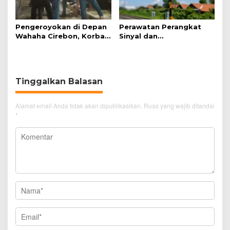
Pengeroyokan di Depan
Perawatan Perangkat
Wahaha Cirebon, Korban
Sinyal dan
Tunggu Kejelasan dari
Telekomunikasi Dukung
Polisi
Perjalanan Kereta Api
Tinggalkan Balasan
Alamat email Anda tidak akan dipublikasikan.
Ruas yang wajib ditandai
*