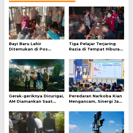
Bayi Baru Lahir
Tiga Pelajar Terjaring
Ditemukan di Pos
Razia di Tempat Hiburan
Kamling
Malam
Gerak-geriknya Dicurigai,
Peredaran Narkoba Kian
AM Diamankan Saat
Mengancam, Sinergi Jadi
Mengambil Kunci Motor
Kunci Pencegahan