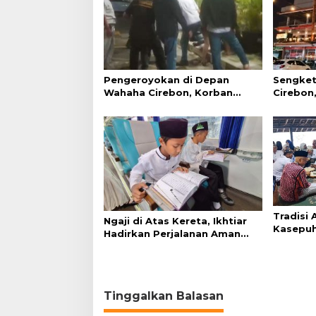
Pengeroyokan di Depan
Sengket
Wahaha Cirebon, Korban
Cirebon,
Tunggu Kejelasan dari Polisi
Simanju
Tradisi
Ngaji di Atas Kereta, Ikhtiar
Kasepuh
Hadirkan Perjalanan Aman
Syukur 
dan Nyaman
Tinggalkan Balasan