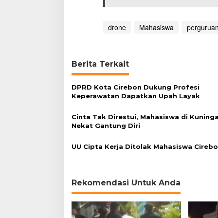
a
drone
Mahasiswa
perguruan
Berita Terkait
DPRD Kota Cirebon Dukung Profesi
Keperawatan Dapatkan Upah Layak
Cinta Tak Direstui, Mahasiswa di Kuning
Nekat Gantung Diri
UU Cipta Kerja Ditolak Mahasiswa Cireb
Rekomendasi Untuk Anda