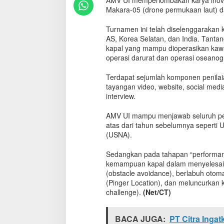
AMV UI memperlombakan karya inova
n
Makara-05 (drone permukaan laut) d
d
o
Turnamen ini telah diselenggarakan k
n
AS, Korea Selatan, dan India. Tantan
e
kapal yang mampu dioperasikan kawa
s
operasi darurat dan operasi oseanogra
i
a
Terdapat sejumlah komponen penilaian y
B
e
tayangan video, website, social media
r
interview.
h
a
AMV UI mampu menjawab seluruh pert
s
atas dari tahun sebelumnya seperti 
i
(USNA).
l
P
Sedangkan pada tahapan “performanc
u
kemampuan kapal dalam menyelesaikan
k
(obstacle avoidance), berlabuh otom
a
(Pinger Location), dan meluncurkan 
u
challenge).
(Net/CT)
D
u
n
BACA JUGA:
PT Citra Inga
i