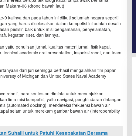
tif mereka berupa teknologi kapal tanpa awak bernama
an Makara-06 (drone bawah laut).
e-9 kalinya dan pada tahun ini diikuti sejumlah negara seperti
gan yang harus diselesaikan dalam kompetisi ini adalah desain
san pesisir, baik untuk misi pengamanan, penyelamatan,
fi, kegiatan riset, dan lainnya.
aitu penulisan jurnal, kualitas materi jurnal, fisik kapal,
, techical academic oral presentation, inspeksi robot, dan team
anyaan dari juri sehingga berhasil mengalahkan tim papan
University of Michigan dan United States Naval Academy
e robot”, para kontestan diminta untuk menunjukkan
 lima misi kompetisi, yaitu navigasi, penghindaran rintangan
atis (automated docking), mendeteksi frekuensi bawah air
kapal selam untuk merekam gambar bawah air (interoperability
tkan Suhaili untuk Patuhi Kesepakatan Bersama