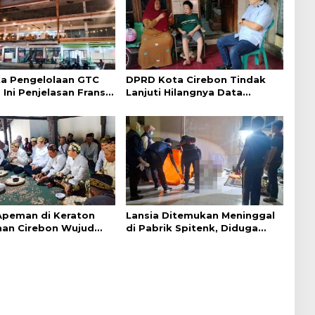
a Pengelolaan GTC
DPRD Kota Cirebon Tindak
 Ini Penjelasan Frans
Lanjuti Hilangnya Data
ntak
Adminduk Warga Disabilitas
 Apeman di Keraton
Lansia Ditemukan Meninggal
an Cirebon Wujud
di Pabrik Spitenk, Diduga
dan Doa
Akibat Sakit