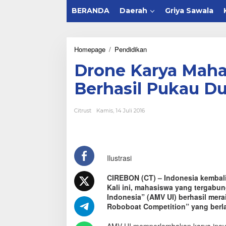
BERANDA
Daerah
Griya Sawala
Homepage
/
Pendidikan
D
r
Drone Karya Maha
o
n
Berhasil Pukau D
e
K
a
Citrust
Kamis, 14 Juli 2016
r
y
a
M
a
Ilustrasi
h
a
s
CIREBON (CT) – Indonesia kembal
i
Kali ini, mahasiswa yang tergabu
s
Indonesia” (AMV UI) berhasil merai
w
Roboboat Competition” yang berlan
a
I