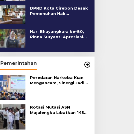
DPRD Kota Cirebon Desak
Pemenuhan Hak
Penyandang Disabilitas
Hari Bhayangkara ke-80,
Rinna Suryanti Apresiasi
Kinerja Polres Cirebon
Kota
Pemerintahan
Peredaran Narkoba Kian
Mengancam, Sinergi Jadi
Kunci Pencegahan
Rotasi Mutasi ASN
Majalengka Libatkan 145
Pejabat, Terapkan Sistem
Merit