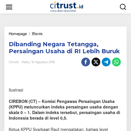
L
e
w
a
t
i
Homepage
/
Bisnis
D
k
i
e
Dibanding Negara Tetangga,
b
k
a
o
Persaingan Usaha di RI Lebih Buruk
n
n
d
t
Citrust
Rabu, 10 Agustus 2016
i
e
n
n
g
N
e
Ilustrasi
g
a
CIREBON (CT) – Komisi Pengawas Persaingan Usaha
r
(KPPU) meluncurkan indeks persaingan usaha dengan
a
skala 0 – 1. Dalam indeks tersebut, persaingan usaha di
T
Indonesia berada di level 0,5.
e
t
a
Ketua KPPU Syarkawi Rauf mengatakan, bahwa level