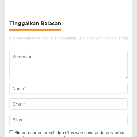
Cirebon Wujud Syukur
Perjalanan Aman dan
dan Doa
Nyaman
Tinggalkan Balasan
Alamat email Anda tidak akan dipublikasikan.
Ruas yang wajib ditandai
*
Simpan nama, email, dan situs web saya pada peramban