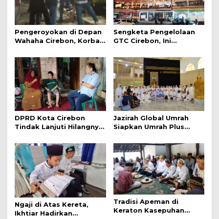
Pengeroyokan di Depan
Sengketa Pengelolaan
Wahaha Cirebon, Korban
GTC Cirebon, Ini
Tunggu Kejelasan dari
Penjelasan Frans
Polisi
Simanjuntak
DPRD Kota Cirebon
Jazirah Global Umrah
Tindak Lanjuti Hilangnya
Siapkan Umrah Plus
Data Adminduk Warga
Turki dan Lima Paket
Disabilitas
Baru 2027
Tradisi Apeman di
Ngaji di Atas Kereta,
Keraton Kasepuhan
Ikhtiar Hadirkan