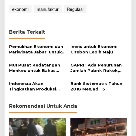
e
b
ekonomi
manufaktur
Regulasi
i
h
B
u
Berita Terkait
r
u
Pemulihan Ekonomi dan
k
Imeis untuk Ekonomi
Pariwisata Jabar, untuk
Cirebon Lebih Maju
Siapa ?
MUI Pusat Kedatangan
GAPRI : Ada Penurunan
Menkeu untuk Bahas
Jumlah Pabrik Rokok,
Pengembangan
Akibat Kenaikan
Keuangan Syariah
Penerapan Tarif Cukai
Indonesia Akan
Bank Sistematik Tahun
Tingkatkan Produksi
2018 Menjadi 15
Alas Kaki untuk Ekspor
Lebih Banyak
Rekomendasi Untuk Anda