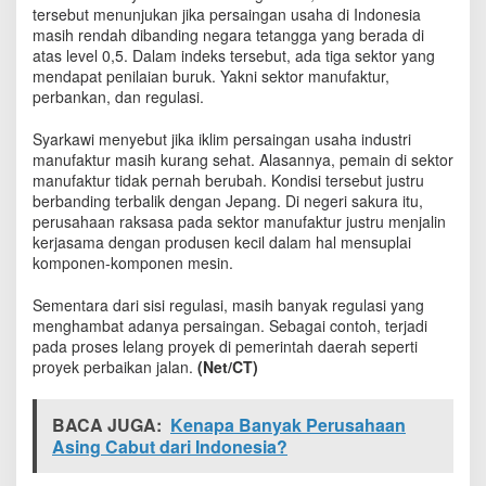
n
tersebut menunjukan jika persaingan usaha di Indonesia
g
masih rendah dibanding negara tetangga yang berada di
g
atas level 0,5. Dalam indeks tersebut, ada tiga sektor yang
a
mendapat penilaian buruk. Yakni sektor manufaktur,
,
perbankan, dan regulasi.
P
e
Syarkawi menyebut jika iklim persaingan usaha industri
r
manufaktur masih kurang sehat. Alasannya, pemain di sektor
s
manufaktur tidak pernah berubah. Kondisi tersebut justru
a
berbanding terbalik dengan Jepang. Di negeri sakura itu,
i
perusahaan raksasa pada sektor manufaktur justru menjalin
n
kerjasama dengan produsen kecil dalam hal mensuplai
g
komponen-komponen mesin.
a
n
U
Sementara dari sisi regulasi, masih banyak regulasi yang
s
menghambat adanya persaingan. Sebagai contoh, terjadi
a
pada proses lelang proyek di pemerintah daerah seperti
h
proyek perbaikan jalan.
(Net/CT)
a
d
i
BACA JUGA:
Kenapa Banyak Perusahaan
R
Asing Cabut dari Indonesia?
I
L