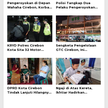
Pengeroyokan di Depan
Polisi Tangkap Dua
Wahaha Cirebon, Korban
Pelaku Pengeroyokan
Tunggu Kejelasan dari
Pengunjung GTC Cirebon
Polisi
KRYD Polres Cirebon
Sengketa Pengelolaan
Kota Sita 32 Motor
GTC Cirebon, Ini
Knalpot Brong
Penjelasan Frans
Simanjuntak
DPRD Kota Cirebon
Ngaji di Atas Kereta,
Tindak Lanjuti Hilangnya
Ikhtiar Hadirkan
Data Adminduk Warga
Perjalanan Aman dan
Disabilitas
Nyaman