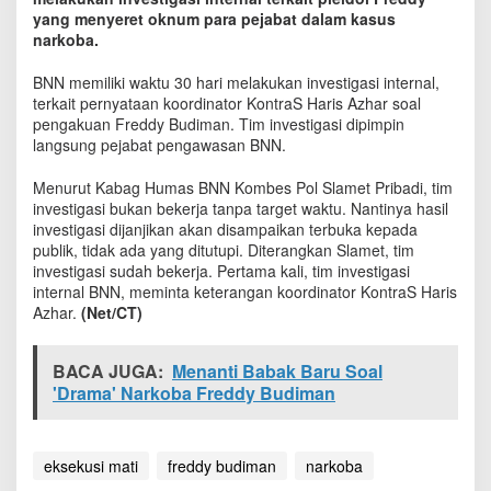
s
yang menyeret oknum para pejabat dalam kasus
i
narkoba.
I
n
BNN memiliki waktu 30 hari melakukan investigasi internal,
t
terkait pernyataan koordinator KontraS Haris Azhar soal
e
pengakuan Freddy Budiman. Tim investigasi dipimpin
r
langsung pejabat pengawasan BNN.
n
a
Menurut Kabag Humas BNN Kombes Pol Slamet Pribadi, tim
l
u
investigasi bukan bekerja tanpa target waktu. Nantinya hasil
n
investigasi dijanjikan akan disampaikan terbuka kepada
t
publik, tidak ada yang ditutupi. Diterangkan Slamet, tim
u
investigasi sudah bekerja. Pertama kali, tim investigasi
k
internal BNN, meminta keterangan koordinator KontraS Haris
B
Azhar.
(Net/CT)
u
k
t
BACA JUGA:
Menanti Babak Baru Soal
i
'Drama' Narkoba Freddy Budiman
k
a
n
P
eksekusi mati
freddy budiman
narkoba
l