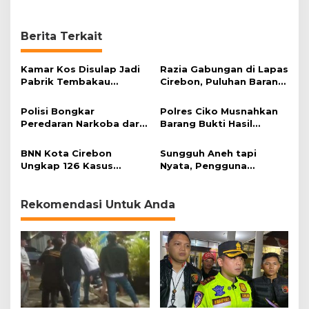
e
i
d
Berita Terkait
o
i
F
Kamar Kos Disulap Jadi
Razia Gabungan di Lapas
r
Pabrik Tembakau
Cirebon, Puluhan Barang
e
Sintetis
Terlarang Disita
d
Polisi Bongkar
Polres Ciko Musnahkan
d
Peredaran Narkoba dari
Barang Bukti Hasil
y
Kamar Kos
Operasi Penyakit
B
Masyarakat Lodaya 2023
BNN Kota Cirebon
Sungguh Aneh tapi
u
Ungkap 126 Kasus
Nyata, Pengguna
d
Narkoba Sepanjang
Narkoba Tak Dipidana
i
2020
m
Rekomendasi Untuk Anda
a
n
?