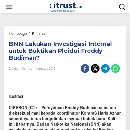
L
e
w
a
t
i
Homepage
/
Kriminal
B
k
N
e
BNN Lakukan Investigasi Internal
N
k
L
o
untuk Buktikan Pleidoi Freddy
a
n
Budiman?
k
t
u
e
Citrust
Kamis, 4 Agustus 2016
k
n
a
n
I
n
Ilustrasi
v
e
s
CIREBON (CT) – Pernyataan Freddy Budiman sebelum
t
dieksekusi mati kepada koordinator KontraS Haris Azhar
i
sepertinya terus bergulir dan menuai babak baru. Kali
g
ini, kabarnya, Badan Narkotika Nasional (BNN) akan
a
melakukan investigasi internal terkait pleidoi Freddy