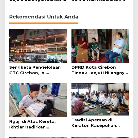
pada Wanita
Jantung
Rekomendasi Untuk Anda
Sengketa Pengelolaan
DPRD Kota Cirebon
GTC Cirebon, Ini
Tindak Lanjuti Hilangnya
Penjelasan Frans
Data Adminduk Warga
Simanjuntak
Disabilitas
Tradisi Apeman di
Ngaji di Atas Kereta,
Keraton Kasepuhan
Ikhtiar Hadirkan
Cirebon Wujud Syukur
Perjalanan Aman dan
dan Doa