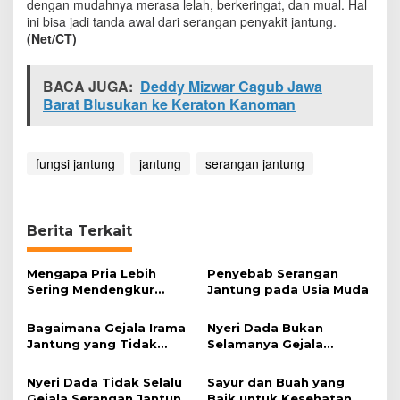
dengan mudahnya merasa lelah, berkeringat, dan mual. Hal
ini bisa jadi tanda awal dari serangan penyakit jantung.
(Net/CT)
BACA JUGA:
Deddy Mizwar Cagub Jawa
Barat Blusukan ke Keraton Kanoman
fungsi jantung
jantung
serangan jantung
Berita Terkait
Mengapa Pria Lebih
Penyebab Serangan
Sering Mendengkur
Jantung pada Usia Muda
Dibanding Wanita?
Bagaimana Gejala Irama
Nyeri Dada Bukan
Jantung yang Tidak
Selamanya Gejala
Normal?
Penyakit Jantung
Nyeri Dada Tidak Selalu
Sayur dan Buah yang
Gejala Serangan Jantung
Baik untuk Kesehatan