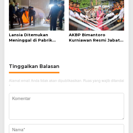
Nyaman
Lansia Ditemukan
AKBP Bimantoro
Meninggal di Pabrik
Kurniawan Resmi Jabat
Spitenk, Diduga Akibat
Kapolres Cirebon Kota
Sakit
Tinggalkan Balasan
Alamat email Anda tidak akan dipublikasikan.
Ruas yang wajib ditandai
*