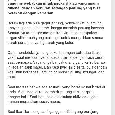
k
yang menyebabkan infark miokard atau yang umum
e
dikenal dengan sebutan serangan jantung yang bisa
r
berakhir dengan kematian.
j
a
Belum lagi ada pula gagal jantung, penyakit katup jantung,
d
penyakit pembuluh darah, hingga masalah jantung bawaan.
e
Semuanya terdengar mengerikan. Jantung merupakan
n
organ vital tubuh yang berfungsi untuk mengalirkan semua
g
darah serta menyaring darah yang kotor.
a
n
Cara mendeteksi jantung bekerja dengan baik atau tidak
B
yakni saat merasa nyeri di dada disertai dengan rasa berat
a
saat bernapas. Sayangnya banyak orang yang keliru bahwa
i
ini adalah sakit maag. Dan rasa nyeri ini disertai pula dengan
k
kesulitan bernapas, jantung berdebar, pusing, keringat, dan
mual.
Saat merasa bahwa ada sesuatu yang berat menarik otot di
dada. Atau, saat aliran darah di jantung tidak berjalan
dengan baik. Saat baru saja melakukan aktivitas ringan
namun merasakan sesak napas.
Saat tiba-tiba mengalami gangguan tidur yang berujung