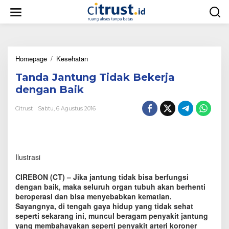
L
e
w
a
t
i
Homepage
/
Kesehatan
T
k
a
e
Tanda Jantung Tidak Bekerja
n
k
d
o
dengan Baik
a
n
J
t
Citrust
Sabtu, 6 Agustus 2016
a
e
n
n
t
u
n
Ilustrasi
g
T
CIREBON (CT) – Jika jantung tidak bisa berfungsi
i
dengan baik, maka seluruh organ tubuh akan berhenti
d
beroperasi dan bisa menyebabkan kematian.
a
Sayangnya, di tengah gaya hidup yang tidak sehat
k
B
seperti sekarang ini, muncul beragam penyakit jantung
e
yang membahayakan seperti penyakit arteri koroner