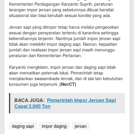
m
Kementerian Perdagangan Karyanto Suprih, peraturan
p
larangan impor jeroan yang sebelumnya dibuat bersifat
o
situasional dan bisa berubah sesuai kondisi yang ada.
r
J
Jeroan sapi yang diimpor tetap harus melalui pengecekan
e
sesuai dengan persyaratan tertentu di karantina sehingga
r
kebersihannya terjamin. Nantinya jumlah impor jeroan sapi
o
tidak akan melebihi impor daging sapi. Namun, kepastian
a
jumlah dan realisasi impor jeroan sapi masih menunggu
n
peraturan dari Kementerian Pertanian.
S
a
Karyanto mengklaim, impor jeroan dan daging sapi tidak
p
akan mematikan peternak lokal. Pemerintah tetap
i
D
menjalankan swasembada ternak, dan di sisi lain kebutuhan
i
konsumen juga terpenuhi.
(Net/CT)
s
e
BACA JUGA:
t
Pemerintah Impor Jeroan Sapi
u
Capai 2.000 Ton
j
u
i
daging sapi
impor daging
jeroan
K
e