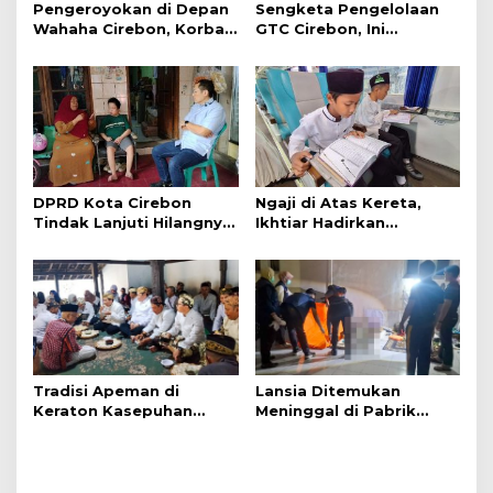
Pengeroyokan di Depan
Sengketa Pengelolaan
Wahaha Cirebon, Korban
GTC Cirebon, Ini
Tunggu Kejelasan dari
Penjelasan Frans
Polisi
Simanjuntak
DPRD Kota Cirebon
Ngaji di Atas Kereta,
Tindak Lanjuti Hilangnya
Ikhtiar Hadirkan
Data Adminduk Warga
Perjalanan Aman dan
Disabilitas
Nyaman
Tradisi Apeman di
Lansia Ditemukan
Keraton Kasepuhan
Meninggal di Pabrik
Cirebon Wujud Syukur
Spitenk, Diduga Akibat
dan Doa
Sakit