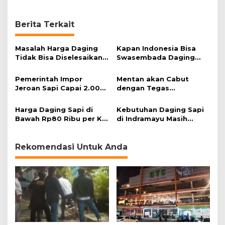
m
e
n
Berita Terkait
d
a
Masalah Harga Daging
Kapan Indonesia Bisa
g
Tidak Bisa Diselesaikan
Swasembada Daging
dengan Impor Jeroan
Sapi?
Pemerintah Impor
Mentan akan Cabut
Jeroan Sapi Capai 2.000
dengan Tegas
Ton
Penghambat Peredaran
Daging
Harga Daging Sapi di
Kebutuhan Daging Sapi
Bawah Rp80 Ribu per Kg
di Indramayu Masih
Dinilai Mustahil
Dipasok dari Jatim dan
Jateng
Rekomendasi Untuk Anda