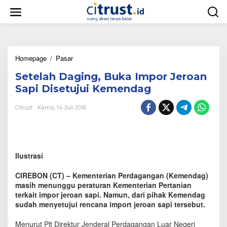
L
e
w
a
t
i
Homepage
/
Pasar
S
k
e
e
Setelah Daging, Buka Impor Jeroan
t
k
e
o
Sapi Disetujui Kemendag
l
n
a
t
Citrust
Kamis, 14 Juli 2016
h
e
D
n
a
g
i
Ilustrasi
n
g
CIREBON (CT) – Kementerian Perdagangan (Kemendag)
,
masih menunggu peraturan Kementerian Pertanian
B
terkait impor jeroan sapi. Namun, dari pihak Kemendag
u
sudah menyetujui rencana import jeroan sapi tersebut.
k
a
I
Menurut Plt Direktur Jenderal Perdagangan Luar Negeri