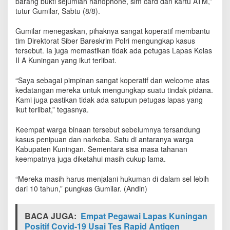
barang bukti sejumlah handphone, sim card dan kartu ATM,”
tutur Gumilar, Sabtu (8/8).
Gumilar menegaskan, pihaknya sangat koperatif membantu
tim Direktorat Siber Bareskrim Polri mengungkap kasus
tersebut. Ia juga memastikan tidak ada petugas Lapas Kelas
II A Kuningan yang ikut terlibat.
“Saya sebagai pimpinan sangat koperatif dan welcome atas
kedatangan mereka untuk mengungkap suatu tindak pidana.
Kami juga pastikan tidak ada satupun petugas lapas yang
ikut terlibat,” tegasnya.
Keempat warga binaan tersebut sebelumnya tersandung
kasus penipuan dan narkoba. Satu di antaranya warga
Kabupaten Kuningan. Sementara sisa masa tahanan
keempatnya juga diketahui masih cukup lama.
“Mereka masih harus menjalani hukuman di dalam sel lebih
dari 10 tahun,” pungkas Gumilar. (Andin)
BACA JUGA:
Empat Pegawai Lapas Kuningan
Positif Covid-19 Usai Tes Rapid Antigen