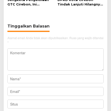
GTC Cirebon, Ini
Tindak Lanjuti Hilangnya
Penjelasan Frans
Data Adminduk Warga
Simanjuntak
Disabilitas
Tinggalkan Balasan
Alamat email Anda tidak akan dipublikasikan.
Ruas yang wajib ditandai
*