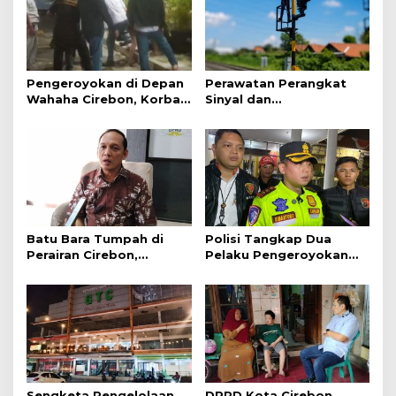
Pengeroyokan di Depan
Perawatan Perangkat
Wahaha Cirebon, Korban
Sinyal dan
Tunggu Kejelasan dari
Telekomunikasi Dukung
Polisi
Perjalanan Kereta Api
Batu Bara Tumpah di
Polisi Tangkap Dua
Perairan Cirebon,
Pelaku Pengeroyokan
Ancaman bagi Kerang
Pengunjung GTC Cirebon
Hijau
Sengketa Pengelolaan
DPRD Kota Cirebon