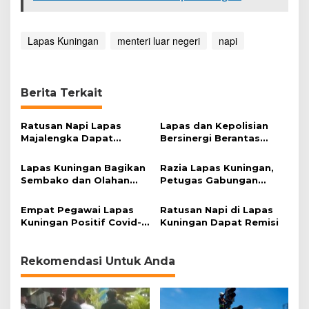
Lapas Kuningan
menteri luar negeri
napi
Berita Terkait
Ratusan Napi Lapas
Lapas dan Kepolisian
Majalengka Dapat
Bersinergi Berantas
Remisi
Peredaran Narkoba
Lapas Kuningan Bagikan
Razia Lapas Kuningan,
Sembako dan Olahan
Petugas Gabungan
Pangan Warga Binaan
Temukan Benda
Berbahaya
Empat Pegawai Lapas
Ratusan Napi di Lapas
Kuningan Positif Covid-
Kuningan Dapat Remisi
19 Usai Tes Rapid
Antigen
Rekomendasi Untuk Anda