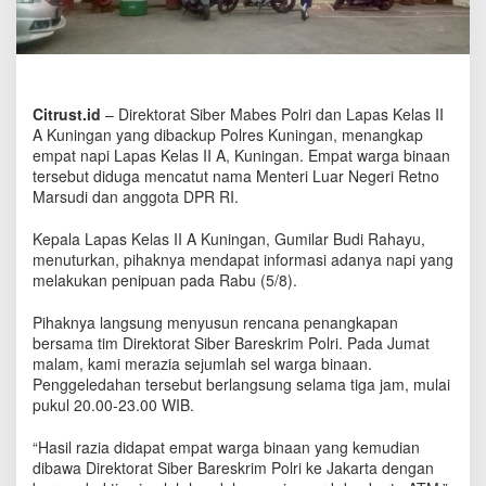
t
u
t
N
a
m
Citrust.id
– Direktorat Siber Mabes Polri dan Lapas Kelas II
a
A Kuningan yang dibackup Polres Kuningan, menangkap
M
empat napi Lapas Kelas II A, Kuningan. Empat warga binaan
e
tersebut diduga mencatut nama Menteri Luar Negeri Retno
n
Marsudi dan anggota DPR RI.
t
e
Kepala Lapas Kelas II A Kuningan, Gumilar Budi Rahayu,
r
menuturkan, pihaknya mendapat informasi adanya napi yang
i
melakukan penipuan pada Rabu (5/8).
L
u
Pihaknya langsung menyusun rencana penangkapan
a
r
bersama tim Direktorat Siber Bareskrim Polri. Pada Jumat
N
malam, kami merazia sejumlah sel warga binaan.
e
Penggeledahan tersebut berlangsung selama tiga jam, mulai
g
pukul 20.00-23.00 WIB.
e
r
“Hasil razia didapat empat warga binaan yang kemudian
i
dibawa Direktorat Siber Bareskrim Polri ke Jakarta dengan