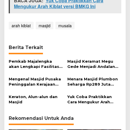
BACA JUGA:
Yuk Coba Praktikkan Cara
i
Mengukur Arah Kiblat versi BMKG Ini
b
l
a
t
arah kiblat
masjid
musala
Berita Terkait
Pemkab Majalengka
Masjid Keramat Megu
akan Lengkapi Fasilitas
Gede Menjadi Andalan
Ibadah di Objek Wisata
Rombongan Peziarah
Mengenal Masjid Pusaka
Menara Masjid Plumbon
Peninggalan Kerajaan
Seharga Rp289 Juta
Talaga Manggung
Roboh, Kontraktor: Kami
siap Kena Denda Sesuai
Keraton, Alun-alun dan
Yuk Coba Praktikkan
Kontrak!
Masjid
Cara Mengukur Arah
Kiblat versi BMKG Ini
Rekomendasi Untuk Anda