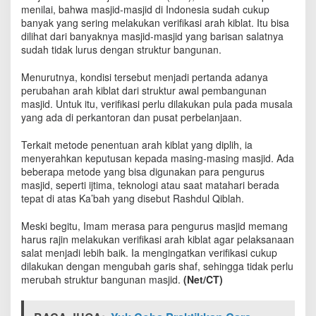
n
menilai, bahwa masjid-masjid di Indonesia sudah cukup
e
banyak yang sering melakukan verifikasi arah kiblat. Itu bisa
s
dilihat dari banyaknya masjid-masjid yang barisan salatnya
i
sudah tidak lurus dengan struktur bangunan.
a
R
Menurutnya, kondisi tersebut menjadi pertanda adanya
u
perubahan arah kiblat dari struktur awal pembangunan
t
masjid. Untuk itu, verifikasi perlu dilakukan pula pada musala
i
yang ada di perkantoran dan pusat perbelanjaan.
n
V
Terkait metode penentuan arah kiblat yang diplih, ia
e
menyerahkan keputusan kepada masing-masing masjid. Ada
r
beberapa metode yang bisa digunakan para pengurus
i
f
masjid, seperti ijtima, teknologi atau saat matahari berada
i
tepat di atas Ka’bah yang disebut Rashdul Qiblah.
k
a
Meski begitu, Imam merasa para pengurus masjid memang
s
harus rajin melakukan verifikasi arah kiblat agar pelaksanaan
i
salat menjadi lebih baik. Ia mengingatkan verifikasi cukup
A
dilakukan dengan mengubah garis shaf, sehingga tidak perlu
r
merubah struktur bangunan masjid.
(Net/CT)
a
h
K