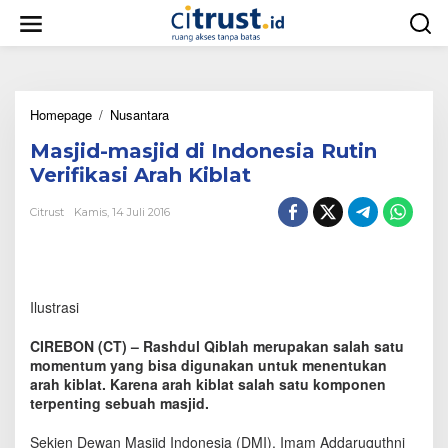
L
e
w
a
t
i
Homepage
/
Nusantara
M
k
a
e
Masjid-masjid di Indonesia Rutin
s
k
j
o
Verifikasi Arah Kiblat
i
n
d
t
Citrust
Kamis, 14 Juli 2016
-
e
m
n
a
s
j
Ilustrasi
i
d
CIREBON (CT) – Rashdul Qiblah merupakan salah satu
d
momentum yang bisa digunakan untuk menentukan
i
arah kiblat. Karena arah kiblat salah satu komponen
I
terpenting sebuah masjid.
n
d
o
Sekjen Dewan Masjid Indonesia (DMI), Imam Addaruquthni