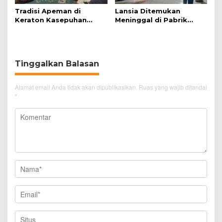
Tradisi Apeman di
Lansia Ditemukan
Keraton Kasepuhan
Meninggal di Pabrik
Cirebon Wujud Syukur
Spitenk, Diduga Akibat
dan Doa
Sakit
Tinggalkan Balasan
Alamat email Anda tidak akan dipublikasikan.
Ruas yang wajib ditandai
*