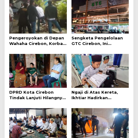
Pengeroyokan di Depan
Sengketa Pengelolaan
Wahaha Cirebon, Korban
GTC Cirebon, Ini
Tunggu Kejelasan dari
Penjelasan Frans
Polisi
Simanjuntak
DPRD Kota Cirebon
Ngaji di Atas Kereta,
Tindak Lanjuti Hilangnya
Ikhtiar Hadirkan
Data Adminduk Warga
Perjalanan Aman dan
Disabilitas
Nyaman