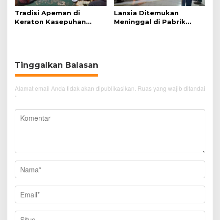
Tradisi Apeman di
Lansia Ditemukan
Keraton Kasepuhan
Meninggal di Pabrik
Cirebon Wujud Syukur
Spitenk, Diduga Akibat
dan Doa
Sakit
Tinggalkan Balasan
Alamat email Anda tidak akan dipublikasikan.
Ruas yang wajib ditandai
*