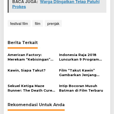
BACA JUGA:
Warga Diingatkan Tetap Patuhi
k
Prokes
F
e
s
t
festival film
film
prenjak
i
v
a
l
Berita Terkait
F
i
l
American Factory:
Indonesia Raja 2018
m
Merekam “Kebisingan”
Luncurkan 9 Program
T
Industri Secara
Film Pendek
o
Manusiawi
Kawin, Siapa Takut?
Film “Takut Kawin”
r
Gambarkan Jenjang
o
Pernikahan dengan Gaya
n
Drama Komedi
t
Sekuel Ketiga Maze
Intip Bocoran Musuh
o
Runner: The Death Cure
Batman di Film Terbaru
Mulai Produksi Februari
2017
Rekomendasi Untuk Anda