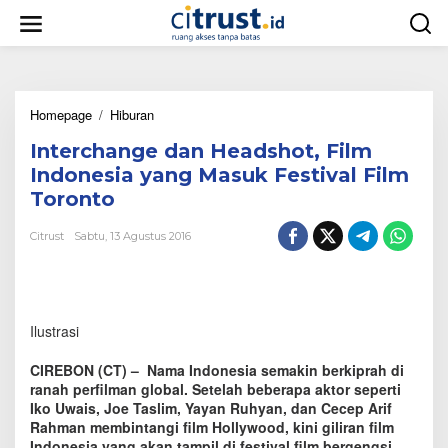
L
e
w
a
t
i
Homepage
/
Hiburan
I
k
n
e
Interchange dan Headshot, Film
t
k
e
o
Indonesia yang Masuk Festival Film
r
n
Toronto
c
t
h
e
Citrust
Sabtu, 13 Agustus 2016
a
n
n
g
e
d
Ilustrasi
a
n
H
CIREBON (CT) – Nama Indonesia semakin berkiprah di
e
ranah perfilman global. Setelah beberapa aktor seperti
a
Iko Uwais, Joe Taslim, Yayan Ruhyan, dan Cecep Arif
d
Rahman membintangi film Hollywood, kini giliran film
s
Indonesia yang akan tampil di festival film bergengsi.