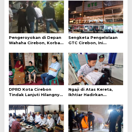
Pengeroyokan di Depan
Sengketa Pengelolaan
Wahaha Cirebon, Korban
GTC Cirebon, Ini
Tunggu Kejelasan dari
Penjelasan Frans
Polisi
Simanjuntak
DPRD Kota Cirebon
Ngaji di Atas Kereta,
Tindak Lanjuti Hilangnya
Ikhtiar Hadirkan
Data Adminduk Warga
Perjalanan Aman dan
Disabilitas
Nyaman