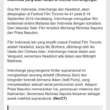
h
o
Dua film Indonesia, Interchange dan Headshot, akan
t
ditayangkan di Festival Film Toronto ke-41 pada 8-18
,
September 2016 mendatang. Interchange merupakan film
F
kolaborasi antara Malaysia dan Indonesia dengan sutradara
i
Dain Iskandar Said. Film tersebut dibintangi Nicholas Saputra
l
dan Prisia Nasution.
m
I
Film Indonesia lain yang terpilih masuk Festival Film Toronto
n
d
adalah Headshot, karya Mo Brothers, dibintangi oleh Iko
o
Uwais dan Chelsea Islan. Interchange masuk dalam sesi
n
Vanguard, sementara Headshot ada dalam sesi Midnight
e
Madness.
s
i
Interchange yang bergenre thriller supranatural ini
a
mengisahkan seorang detektif (Shaheizy Sam) dan
y
fotografer forensik bernama Adam (Iedil Putra), yang
a
menyelesaikan sebuah serial pembunuhan aneh. Adapun
n
Prisia Nasution memerankan Iva, perempuan misterius dari
g
Kalimantan. Sementara Nicholas Saputra berperan sebagai
M
sosok makhluk supranatural.
(Net/CT)
a
s
u