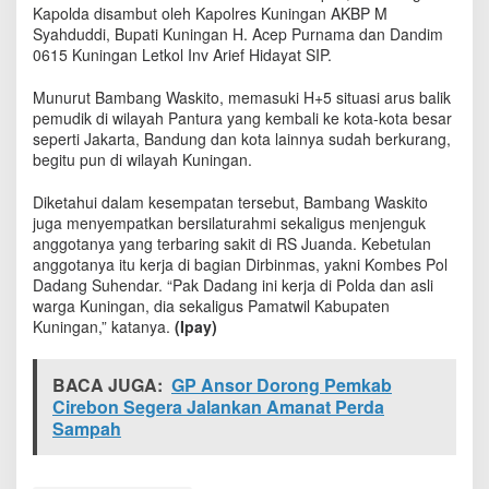
a
Kapolda disambut oleh Kapolres Kuningan AKBP M
p
Syahduddi, Bupati Kuningan H. Acep Purnama dan Dandim
o
0615 Kuningan Letkol Inv Arief Hidayat SIP.
l
d
Munurut Bambang Waskito, memasuki H+5 situasi arus balik
a
pemudik di wilayah Pantura yang kembali ke kota-kota besar
J
seperti Jakarta, Bandung dan kota lainnya sudah berkurang,
a
begitu pun di wilayah Kuningan.
b
a
Diketahui dalam kesempatan tersebut, Bambang Waskito
r
juga menyempatkan bersilaturahmi sekaligus menjenguk
P
anggotanya yang terbaring sakit di RS Juanda. Kebetulan
a
anggotanya itu kerja di bagian Dirbinmas, yakni Kombes Pol
n
Dadang Suhendar. “Pak Dadang ini kerja di Polda dan asli
t
a
warga Kuningan, dia sekaligus Pamatwil Kabupaten
u
Kuningan,” katanya.
(Ipay)
A
r
BACA JUGA:
GP Ansor Dorong Pemkab
u
s
Cirebon Segera Jalankan Amanat Perda
B
Sampah
a
l
i