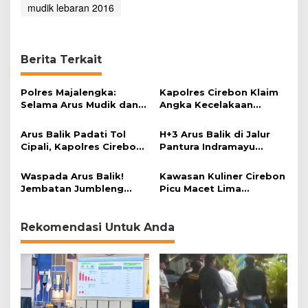
mudik lebaran 2016
k
d
i
K
u
Berita Terkait
n
i
Polres Majalengka:
Kapolres Cirebon Klaim
n
Selama Arus Mudik dan
Angka Kecelakaan
g
Balik 2016, Ada 624
Pemudik Menurun
a
Pelanggar Lalu Lintas
n
Arus Balik Padati Tol
H+3 Arus Balik di Jalur
Cipali, Kapolres Cirebon
Pantura Indramayu
Ingatkan Pemudik Jaga
Ramai Lancar
Kondisi Tubuh
Waspada Arus Balik!
Kawasan Kuliner Cirebon
Jembatan Jumbleng
Picu Macet Lima
Indramayu
Kilometer
Bergelombang
Rekomendasi Untuk Anda