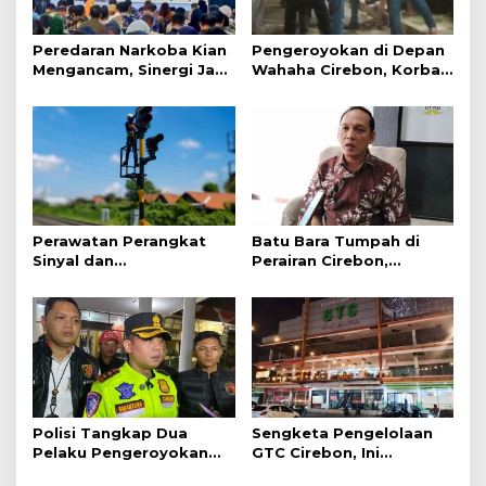
Peredaran Narkoba Kian
Pengeroyokan di Depan
Mengancam, Sinergi Jadi
Wahaha Cirebon, Korban
Kunci Pencegahan
Tunggu Kejelasan dari
Polisi
Perawatan Perangkat
Batu Bara Tumpah di
Sinyal dan
Perairan Cirebon,
Telekomunikasi Dukung
Ancaman bagi Kerang
Perjalanan Kereta Api
Hijau
Polisi Tangkap Dua
Sengketa Pengelolaan
Pelaku Pengeroyokan
GTC Cirebon, Ini
Pengunjung GTC Cirebon
Penjelasan Frans