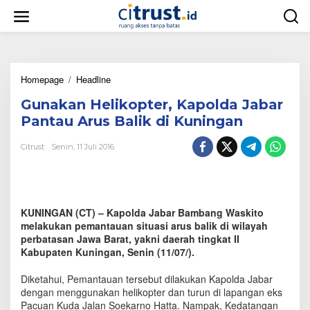
L
e
w
a
t
i
Homepage
/
Headline
G
k
u
e
Gunakan Helikopter, Kapolda Jabar
n
k
a
o
Pantau Arus Balik di Kuningan
k
n
a
t
Citrust
Senin, 11 Juli 2016
n
e
H
n
e
l
i
KUNINGAN (CT) – Kapolda Jabar Bambang Waskito
k
melakukan pemantauan situasi arus balik di wilayah
o
perbatasan Jawa Barat, yakni daerah tingkat II
p
Kabupaten Kuningan, Senin (11/07/).
t
e
Diketahui, Pemantauan tersebut dilakukan Kapolda Jabar
r
,
dengan menggunakan helikopter dan turun di lapangan eks
K
Pacuan Kuda Jalan Soekarno Hatta. Nampak, Kedatangan